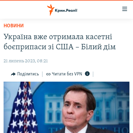
Доступність
посилання
Перейти
НОВИНИ
до
НОВИНИ
Україна вже отримала касетні
основного
ВОДА.КРИМ
матеріалу
боєприпаси зі США – Білий дім
ВІДЕО ТА ФОТО
Перейти
до
21 липень 2023, 08:21
ПОЛІТИКА
основної
БЛОГИ
Поділитись
Читати без VPN
навігації
Перейти
ПОГЛЯД
до
ІНТЕРВ'Ю
пошуку
ВСЕ ЗА ДЕНЬ
СПЕЦПРОЕКТИ
ЯК ОБІЙТИ БЛОКУВАННЯ
ДЕПОРТАЦІЯ