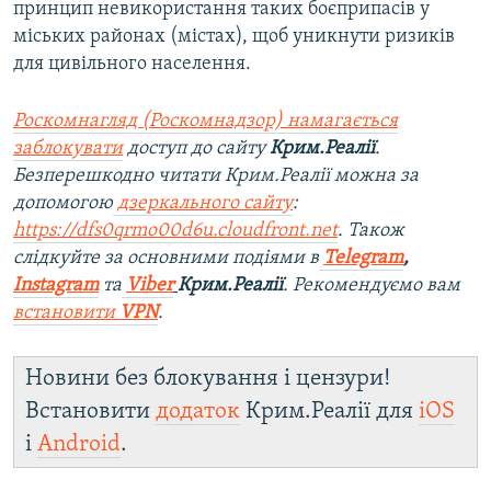
принцип невикористання таких боєприпасів у
міських районах (містах), щоб уникнути ризиків
для цивільного населення.
Роскомнагляд (Роскомнадзор) намагається
заблокувати
доступ до сайту
Крим.Реалії
.
Безперешкодно читати Крим.Реалії можна за
допомогою
дзеркального сайту
:
https://dfs0qrmo00d6u.cloudfront.net
. Також
слідкуйте за основними подіями в
Telegram
,
Instagram
та
Viber
Крим.Реалії
. Рекомендуємо вам
встановити
VPN
.
Новини без блокування і цензури!
Встановити
додаток
Крим.Реалії для
iOS
і
Android
.