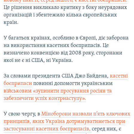
новому пакеті, серед іншого, є касетні боєприпаси.
Це рішення викликало критику з боку неурядових
організацій і збентежило кілька європейських
країн.
У багатьох країнах, особливо в Європі, діє заборона
на використання касетних боєприпасів. Це
визначено конвенцією від 2008 року, сторонами
якої не є ні США, ні Україна.
За словами президента США Джо Байдена,
касетні
боєприпаси
повинні допомогти українським
військовим «зупинити просування росіян та
забезпечити успіх контрнаступу».
У свою чергу, в
Міноборони назвали п’ять ключових
принципів, яких Україна дотримуватиметься при
застосуванні касетних боєприпасів,
серед них, є