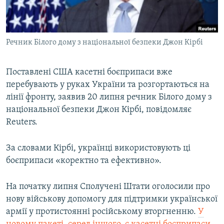
ВІДЕОУРОКИ «ELIFBE»
Русский
СВІДЧЕННЯ ОКУПАЦІЇ
Qırımtatar
Речник Білого дому з національної безпеки Джон Кірбі
УКРАЇНСЬКА ПРОБЛЕМА КРИМУ
ДОЛУЧАЙСЯ!
ІНФОГРАФІКА
Поставлені США касетні боєприпаси вже
перебувають у руках України та розгортаються на
лінії фронту, заявив 20 липня речник Білого дому з
Усі сайти RFE/RL
національної безпеки Джон Кірбі, повідомляє
Reuters.
За словами Кірбі, українці використовують ці
боєприпаси «коректно та ефективно».
На початку липня Сполучені Штати оголосили про
нову військову допомогу для підтримки української
армії у протистоянні російському вторгненню.
У