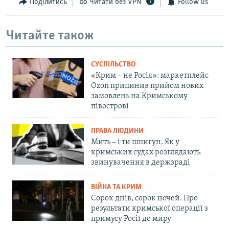
Поділитись
Читати без VPN
Follow us
Читайте також
СУСПІЛЬСТВО
«Крим – не Росія»: маркетплейс
Ozon припинив прийом нових
замовлень на Кримському
півострові
ПРАВА ЛЮДИНИ
Мить – і ти шпигун. Як у
кримських судах розглядають
звинувачення в держзраді
ВІЙНА ТА КРИМ
Сорок днів, сорок ночей. Про
результати кримської операції з
примусу Росії до миру