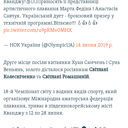
Кванджу!🥉🧜‍♀️Приносять її представниці
артистичного плавання Марта Федіна і Анастасія
Савчук. Український дует - бронзовий призер у
технічній программі.Вітаємо!!! 💧👍💧👍
pic.twitter.com/u9pRMv0MHX
— НОК України (@OlympicUA)
14 липня 2019 р.
Друге місце посіли китаянки Хуан Сюечень і Сунь
Веньянь, золото дісталося росіянкам
Світлані
Колесніченко
та
Світлані Ромашиній
.
18-й Чемпіонат світу з водних видів спорту, який
організовує Міжнародна аматорська федерація
плавання, триває в південнокорейському місті
Кванджу з 12 по 28 липня.