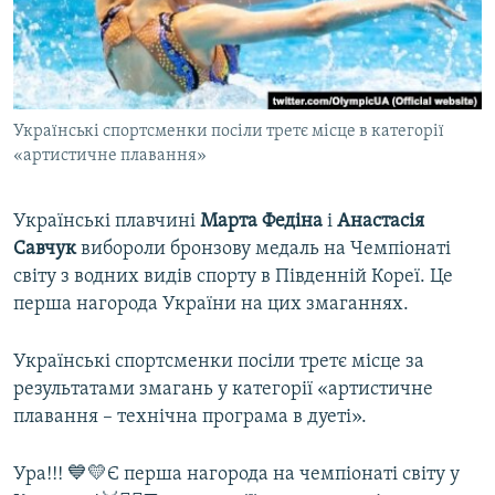
ВІДЕОУРОКИ «ELIFBE»
Русский
СВІДЧЕННЯ ОКУПАЦІЇ
Qırımtatar
УКРАЇНСЬКА ПРОБЛЕМА КРИМУ
Українські спортсменки посіли третє місце в категорії
ДОЛУЧАЙСЯ!
ІНФОГРАФІКА
«артистичне плавання»
Українські плавчині
Марта Федіна
і
Анастасія
Усі сайти RFE/RL
Савчук
вибороли бронзову медаль на Чемпіонаті
світу з водних видів спорту в Південній Кореї. Це
перша нагорода України на цих змаганнях.
Українські спортсменки посіли третє місце за
результатами змагань у категорії «артистичне
плавання – технічна програма в дуеті».
Ура!!! 💙💛Є перша нагорода на чемпіонаті світу у