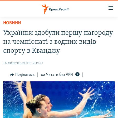
Доступність
посилання
Перейти
НОВИНИ
до
НОВИНИ
Українки здобули першу нагороду
основного
ВОДА.КРИМ
матеріалу
на чемпіонаті з водних видів
ВІДЕО ТА ФОТО
Перейти
спорту в Кванджу
до
ПОЛІТИКА
основної
14 липень 2019, 20:50
БЛОГИ
навігації
Перейти
Поділитись
Читати без VPN
ПОГЛЯД
до
ІНТЕРВ'Ю
пошуку
ВСЕ ЗА ДЕНЬ
СПЕЦПРОЕКТИ
ЯК ОБІЙТИ БЛОКУВАННЯ
ДЕПОРТАЦІЯ