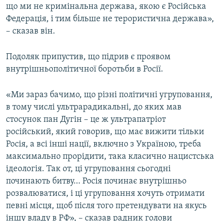
що ми не кримінальна держава, якою є Російська
Федерація, і тим більше не терористична держава»,
– сказав він.
Подоляк припустив, що підрив є проявом
внутрішньополітичної боротьби в Росії.
«Ми зараз бачимо, що різні політичні угруповання,
в тому числі ультрарадикальні, до яких мав
стосунок пан Дугін – це ж ультрапатріот
російський, який говорив, що має вижити тільки
Росія, а всі інші нації, включно з Україною, треба
максимально прорідити, така класично нацистська
ідеологія. Так от, ці угруповання сьогодні
починають битву… Росія починає внутрішньо
розвалюватися, і ці угруповання хочуть отримати
певні місця, щоб після того претендувати на якусь
іншу владу в РФ», – сказав радник голови