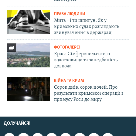
ПРАВА ЛЮДИНИ
Мить – і ти шпигун. Як у
кримських судах розглядають
звинувачення в держзраді
ФОТОГАЛЕРЕЇ
Краса Сімферопольського
водосховища та занедбаність
довкола
ВІЙНА ТА КРИМ
Сорок днів, сорок ночей. Про
результати кримської операції з
примусу Росії до миру
ДОЛУЧАЙСЯ!