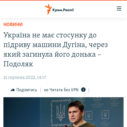
Доступність
посилання
Перейти
НОВИНИ
до
НОВИНИ
Україна не має стосунку до
основного
ВОДА.КРИМ
матеріалу
підриву машини Дугіна, через
ВІДЕО ТА ФОТО
Перейти
який загинула його донька –
до
ПОЛІТИКА
Подоляк
основної
БЛОГИ
навігації
21 серпень 2022, 14:17
Перейти
ПОГЛЯД
до
Поділитись
Читати без VPN
ІНТЕРВ'Ю
пошуку
ВСЕ ЗА ДЕНЬ
СПЕЦПРОЕКТИ
ЯК ОБІЙТИ БЛОКУВАННЯ
ДЕПОРТАЦІЯ