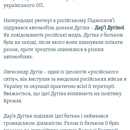
українського ОП.
Напередодні увечері в російському Підмосков’ї
підірвався автомобіль доньки Дугіна –
Дар’ї Дугіної
.
Як повідомляють російські медіа, Дугіна з батьком
була на заході, після якого вони планували поїхати
разом, проте зрештою опинилися в різних
автомобілях.
Олександр Дугін – один із ідеологів «російського
світу», він виступав за введення російських військ в
Україну та окупації практично всієї її території.
Вважається, що ідеї Дугіна впливають на політику
Кремля.
Дар’я Дугіна поділяла ідеї батька і займалася
громадською діяльністю. Разом із батьком її було