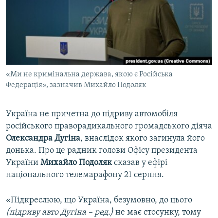
ВІДЕОУРОКИ «ELIFBE»
Русский
СВІДЧЕННЯ ОКУПАЦІЇ
Qırımtatar
УКРАЇНСЬКА ПРОБЛЕМА КРИМУ
ДОЛУЧАЙСЯ!
ІНФОГРАФІКА
«Ми не кримінальна держава, якою є Російська
Федерація», зазначив Михайло Подоляк
Усі сайти RFE/RL
Україна не причетна до підриву автомобіля
російського праворадикального громадського діяча
Олександра Дугіна
, внаслідок якого загинула його
донька. Про це радник голови Офісу президента
України
Михайло Подоляк
сказав у ефірі
національного телемарафону 21 серпня.
«Підкреслюю, що Україна, безумовно, до цього
(підриву авто Дугіна – ред.)
не має стосунку, тому