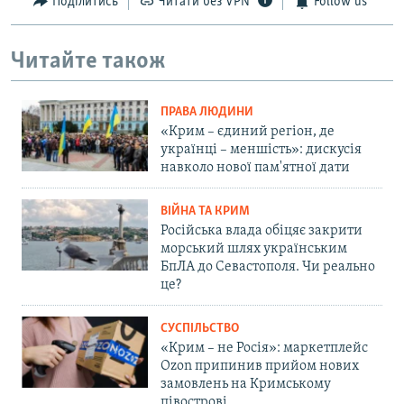
Поділитись
Читати без VPN
Follow us
Читайте також
ПРАВА ЛЮДИНИ
«Крим – єдиний регіон, де
українці – меншість»: дискусія
навколо нової пам'ятної дати
ВІЙНА ТА КРИМ
Російська влада обіцяє закрити
морський шлях українським
БпЛА до Севастополя. Чи реально
це?
СУСПІЛЬСТВО
«Крим – не Росія»: маркетплейс
Ozon припинив прийом нових
замовлень на Кримському
півострові