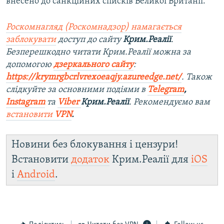
внесено до санкційних списків Великої Британії.
Роскомнагляд (Роскомнадзор) намагається
заблокувати
доступ до сайту
Крим.Реалії
.
Безперешкодно читати Крим.Реалії можна за
допомогою
дзеркального сайту
:
https://krymrgbcrlvrexoeaqjy.azureedge.net/
. Також
слідкуйте за основними подіями в
Telegram
,
Instagram
та
Viber
Крим.Реалії
. Рекомендуємо вам
встановити
VPN
.
Новини без блокування і цензури!
Встановити
додаток
Крим.Реалії для
iOS
і
Android
.