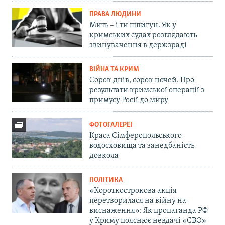
ПРАВА ЛЮДИНИ
Мить – і ти шпигун. Як у
кримських судах розглядають
звинувачення в держзраді
ВІЙНА ТА КРИМ
Сорок днів, сорок ночей. Про
результати кримської операції з
примусу Росії до миру
ФОТОГАЛЕРЕЇ
Краса Сімферопольського
водосховища та занедбаність
довкола
ПОЛІТИКА
«Короткострокова акція
перетворилася на війну на
виснаження»: Як пропаганда РФ
у Криму пояснює невдачі «СВО»