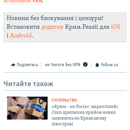
встановити
VPN
.
Новини без блокування і цензури!
Встановити
додаток
Крим.Реалії для
iOS
і
Android
.
Поділитись
Читати без VPN
Follow us
Читайте також
СУСПІЛЬСТВО
«Крим – не Росія»: маркетплейс
Ozon припинив прийом нових
замовлень на Кримському
півострові