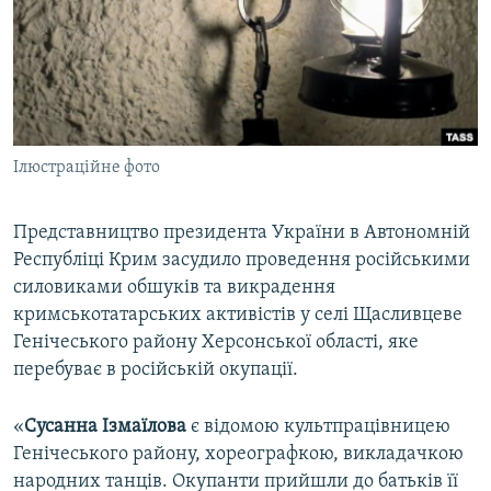
ВІДЕОУРОКИ «ELIFBE»
Русский
СВІДЧЕННЯ ОКУПАЦІЇ
Qırımtatar
УКРАЇНСЬКА ПРОБЛЕМА КРИМУ
ДОЛУЧАЙСЯ!
ІНФОГРАФІКА
Ілюстраційне фото
Представництво президента України в Автономній
Усі сайти RFE/RL
Республіці Крим засудило проведення російськими
силовиками обшуків та викрадення
кримськотатарських активістів у селі Щасливцеве
Генічеського району Херсонської області, яке
перебуває в російській окупації.
«
Сусанна Ізмаїлова
є відомою культпрацівницею
Генічеського району, хореографкою, викладачкою
народних танців. Окупанти прийшли до батьків її