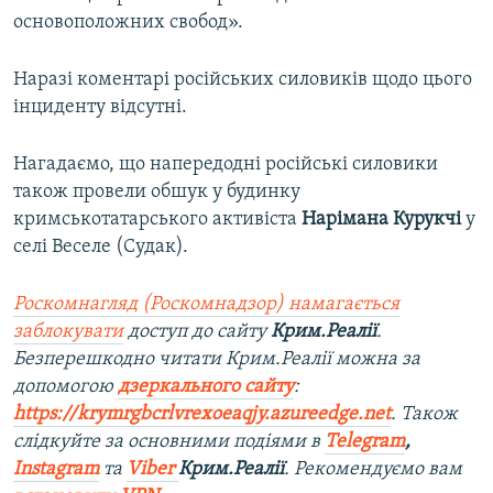
основоположних свобод».
Наразі коментарі російських силовиків щодо цього
інциденту відсутні.
Нагадаємо, що напередодні російські силовики
також провели обшук у будинку
кримськотатарського активіста
Нарімана Курукчі
у
селі Веселе (Судак).
Роскомнагляд (Роскомнадзор) намагається
заблокувати
доступ до сайту
Крим.Реалії
.
Безперешкодно читати Крим.Реалії можна за
допомогою
дзеркального сайту
:
https://krymrgbcrlvrexoeaqjy.azureedge.net
. Також
слідкуйте за основними подіями в
Telegram
,
Instagram
та
Viber
Крим.Реалії
. Рекомендуємо вам