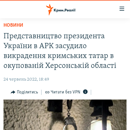
Доступність
посилання
Перейти
НОВИНИ
до
НОВИНИ
Представництво президента
основного
ВОДА.КРИМ
матеріалу
України в АРК засудило
ВІДЕО ТА ФОТО
Перейти
викрадення кримських татар в
до
ПОЛІТИКА
окупованій Херсонській області
основної
БЛОГИ
навігації
24 червень 2022, 18:49
Перейти
ПОГЛЯД
до
Поділитись
Читати без VPN
ІНТЕРВ'Ю
пошуку
ВСЕ ЗА ДЕНЬ
СПЕЦПРОЕКТИ
ЯК ОБІЙТИ БЛОКУВАННЯ
ДЕПОРТАЦІЯ