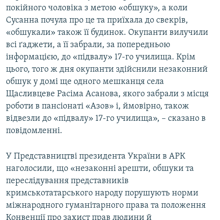
покійного чоловіка з метою «обшуку», а коли
Сусанна почула про це та приїхала до свекрів,
«обшукали» також її будинок. Окупанти вилучили
всі ґаджети, а її забрали, за попередньою
інформацією, до «підвалу» 17-го училища. Крім
цього, того ж дня окупанти здійснили незаконний
обшук у домі ще одного мешканця села
Щасливцеве Расіма Асанова, якого забрали з місця
роботи в пансіонаті «Азов» і, ймовірно, також
відвезли до «підвалу» 17-го училища», – сказано в
повідомленні.
У Представництві президента України в АРК
наголосили, що «незаконні арешти, обшуки та
переслідування представників
кримськотатарського народу порушують норми
міжнародного гуманітарного права та положення
Конвенції про захист прав людини й