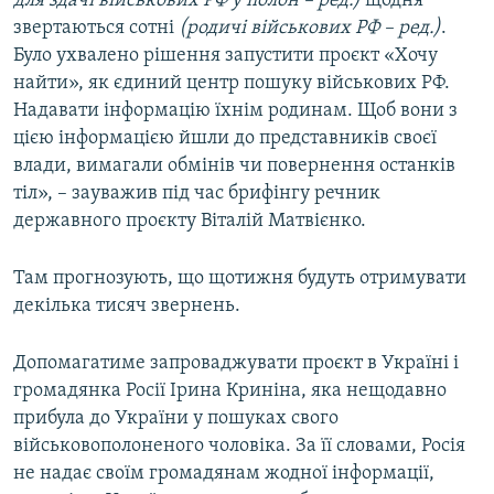
для здачі військових РФ у полон – ред.)
щодня
звертаються сотні
(родичі військових РФ – ред.)
.
Було ухвалено рішення запустити проєкт «Хочу
найти», як єдиний центр пошуку військових РФ.
Надавати інформацію їхнім родинам. Щоб вони з
цією інформацією йшли до представників своєї
влади, вимагали обмінів чи повернення останків
тіл», – зауважив під час брифінгу речник
державного проєкту Віталій Матвієнко.
Там прогнозують, що щотижня будуть отримувати
декілька тисяч звернень.
Допомагатиме запроваджувати проєкт в Україні і
громадянка Росії Ірина Криніна, яка нещодавно
прибула до України у пошуках свого
військовополоненого чоловіка. За її словами, Росія
не надає своїм громадянам жодної інформації,