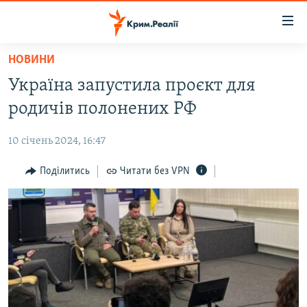
Доступність
посилання
Перейти
НОВИНИ
до
НОВИНИ
Україна запустила проєкт для
основного
ВОДА.КРИМ
матеріалу
родичів полонених РФ
ВІДЕО ТА ФОТО
Перейти
до
10 січень 2024, 16:47
ПОЛІТИКА
основної
БЛОГИ
Поділитись
Читати без VPN
навігації
Перейти
ПОГЛЯД
до
ІНТЕРВ'Ю
пошуку
ВСЕ ЗА ДЕНЬ
СПЕЦПРОЕКТИ
ЯК ОБІЙТИ БЛОКУВАННЯ
ДЕПОРТАЦІЯ