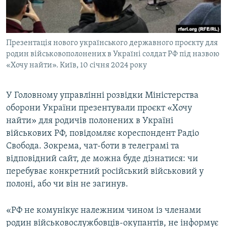
ВІДЕОУРОКИ «ELIFBE»
Русский
СВІДЧЕННЯ ОКУПАЦІЇ
Qırımtatar
Презентація нового українського державного проєкту для
УКРАЇНСЬКА ПРОБЛЕМА КРИМУ
родин військовополонених в Україні солдат РФ під назвою
ДОЛУЧАЙСЯ!
ІНФОГРАФІКА
«Хочу найти». Київ, 10 січня 2024 року
У Головному управлінні розвідки Міністерства
оборони України презентували проєкт «Хочу
Усі сайти RFE/RL
найти» для родичів полонених в Україні
військових РФ, повідомляє кореспондент Радіо
Свобода. Зокрема, чат-боти в телеграмі та
відповідний сайт, де можна буде дізнатися: чи
перебуває конкретний російський військовий у
полоні, або чи він не загинув.
«РФ не комунікує належним чином із членами
родин військовослужбовців-окупантів, не інформує