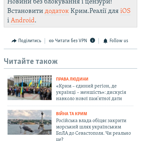
Новини без блокування і цензури!
Встановити
додаток
Крим.Реалії для
iOS
і
Android
.
Поділитись
Читати без VPN
Follow us
Читайте також
ПРАВА ЛЮДИНИ
«Крим – єдиний регіон, де
українці – меншість»: дискусія
навколо нової пам'ятної дати
ВІЙНА ТА КРИМ
Російська влада обіцяє закрити
морський шлях українським
БпЛА до Севастополя. Чи реально
це?