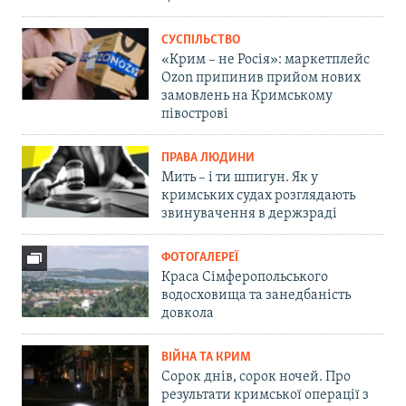
СУСПІЛЬСТВО
«Крим – не Росія»: маркетплейс
Ozon припинив прийом нових
замовлень на Кримському
півострові
ПРАВА ЛЮДИНИ
Мить – і ти шпигун. Як у
кримських судах розглядають
звинувачення в держзраді
ФОТОГАЛЕРЕЇ
Краса Сімферопольського
водосховища та занедбаність
довкола
ВІЙНА ТА КРИМ
Сорок днів, сорок ночей. Про
результати кримської операції з