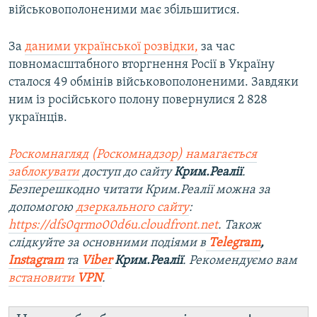
військовополоненими має збільшитися.
За
даними української розвідки,
за час
повномасштабного вторгнення Росії в Україну
сталося 49 обмінів військовополоненими. Завдяки
ним із російського полону повернулися 2 828
українців.
Роскомнагляд (Роскомнадзор) намагається
заблокувати
доступ до сайту
Крим.Реалії
.
Безперешкодно читати Крим.Реалії можна за
допомогою
дзеркального сайту
:
https://dfs0qrmo00d6u.cloudfront.net
. Також
слідкуйте за основними подіями в
Telegram
,
Instagram
та
Viber
Крим.Реалії
. Рекомендуємо вам
встановити
VPN
.