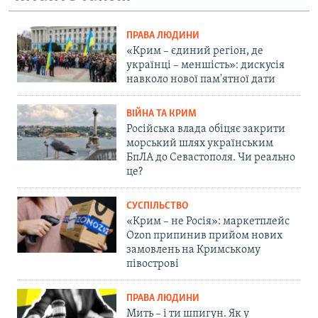
ПРАВА ЛЮДИНИ
«Крим – єдиний регіон, де
українці – меншість»: дискусія
навколо нової пам'ятної дати
ВІЙНА ТА КРИМ
Російська влада обіцяє закрити
морський шлях українським
БпЛА до Севастополя. Чи реально
це?
СУСПІЛЬСТВО
«Крим – не Росія»: маркетплейс
Ozon припинив прийом нових
замовлень на Кримському
півострові
ПРАВА ЛЮДИНИ
Мить – і ти шпигун. Як у