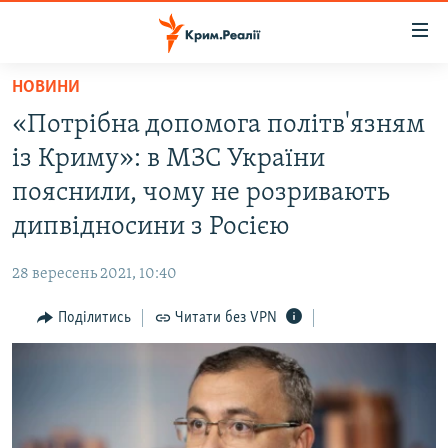
Доступність
посилання
Перейти
НОВИНИ
до
НОВИНИ
«Потрібна допомога політв'язням
основного
ВОДА.КРИМ
матеріалу
із Криму»: в МЗС України
ВІДЕО ТА ФОТО
Перейти
пояснили, чому не розривають
до
ПОЛІТИКА
дипвідносини з Росією
основної
БЛОГИ
навігації
28 вересень 2021, 10:40
Перейти
ПОГЛЯД
до
Поділитись
Читати без VPN
ІНТЕРВ'Ю
пошуку
ВСЕ ЗА ДЕНЬ
СПЕЦПРОЕКТИ
ЯК ОБІЙТИ БЛОКУВАННЯ
ДЕПОРТАЦІЯ