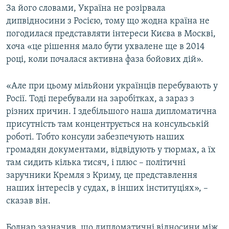
За його словами, Україна не розірвала
дипвідносини з Росією, тому що жодна країна не
погодилася представляти інтереси Києва в Москві,
хоча «це рішення мало бути ухвалене ще в 2014
році, коли почалася активна фаза бойових дій».
«Але при цьому мільйони українців перебувають у
Росії. Тоді перебували на заробітках, а зараз з
різних причин. І здебільшого наша дипломатична
присутність там концентрується на консульській
роботі. Тобто консули забезпечують наших
громадян документами, відвідують у тюрмах, а їх
там сидить кілька тисяч, і плюс – політичні
заручники Кремля з Криму, це представлення
наших інтересів у судах, в інших інституціях», –
сказав він.
Боднар зазначив, що дипломатичні відносини між