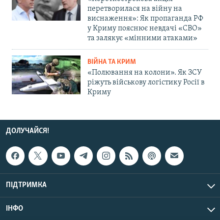
перетворилася на війну на
виснаження»: Як пропаганда РФ
у Криму пояснює невдачі «СВО»
та залякує «мінними атаками»
ВІЙНА ТА КРИМ
«Полювання на колони». Як ЗСУ
ріжуть військову логістику Росії в
Криму
ДОЛУЧАЙСЯ!
ПІДТРИМКА
ІНФО