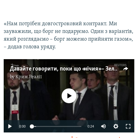
«Нам потрібен довгостроковий контракт. Ми
зауважили, що борг не подаруємо. Один з варіантів,
який розглядаємо – борг можемо прийняти газом»,
– додав голова уряду.
Давайте говорити, поки що «нічия» – Зеленський про результати переговорів з Путіним (відео)
by
Крим.Реалії
No media source currently available
0:00
0:24