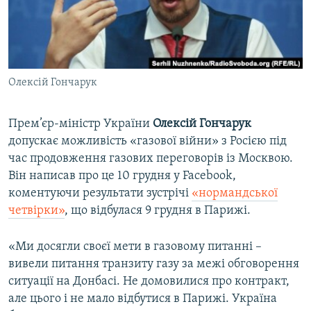
ВІДЕОУРОКИ «ELIFBE»
Русский
СВІДЧЕННЯ ОКУПАЦІЇ
Qırımtatar
УКРАЇНСЬКА ПРОБЛЕМА КРИМУ
Олексій Гончарук
ДОЛУЧАЙСЯ!
ІНФОГРАФІКА
Прем’єр-міністр України
Олексій Гончарук
допускає можливість «газової війни» з Росією під
Усі сайти RFE/RL
час продовження газових переговорів із Москвою.
Він написав про це 10 грудня у Facebook,
коментуючи результати зустрічі
«нормандської
четвірки»
, що відбулася 9 грудня в Парижі.
«Ми досягли своєї мети в газовому питанні –
вивели питання транзиту газу за межі обговорення
ситуації на Донбасі. Не домовилися про контракт,
але цього і не мало відбутися в Парижі. Україна