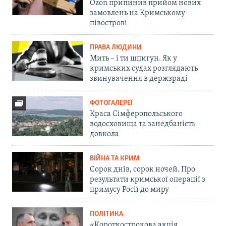
Ozon припинив прийом нових
замовлень на Кримському
півострові
ПРАВА ЛЮДИНИ
Мить – і ти шпигун. Як у
кримських судах розглядають
звинувачення в держзраді
ФОТОГАЛЕРЕЇ
Краса Сімферопольського
водосховища та занедбаність
довкола
ВІЙНА ТА КРИМ
Сорок днів, сорок ночей. Про
результати кримської операції з
примусу Росії до миру
ПОЛІТИКА
«Короткострокова акція