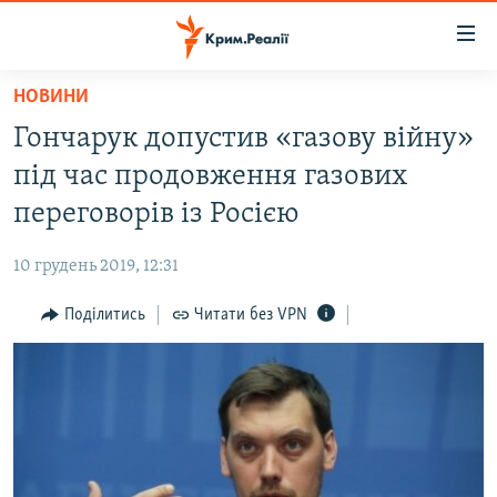
Доступність
посилання
Перейти
НОВИНИ
до
НОВИНИ
Гончарук допустив «газову війну»
основного
ВОДА.КРИМ
матеріалу
під час продовження газових
ВІДЕО ТА ФОТО
Перейти
переговорів із Росією
до
ПОЛІТИКА
основної
10 грудень 2019, 12:31
БЛОГИ
навігації
Перейти
Поділитись
Читати без VPN
ПОГЛЯД
до
ІНТЕРВ'Ю
пошуку
ВСЕ ЗА ДЕНЬ
СПЕЦПРОЕКТИ
ЯК ОБІЙТИ БЛОКУВАННЯ
ДЕПОРТАЦІЯ