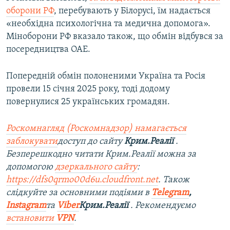
оборони РФ
, перебувають у Білорусі, їм надається
«необхідна психологічна та медична допомога».
Міноборони РФ вказало також, що обмін відбувся за
посередництва ОАЕ.
Попередній обмін полоненими Україна та Росія
провели 15 січня 2025 року, тоді додому
повернулися 25 українських громадян.
Роскомнагляд (Роскомнадзор) намагається
заблокувати
доступ до сайту
Крим.Реалії
.
Безперешкодно читати Крим.Реалії можна за
допомогою
дзеркального сайту
:
https://dfs0qrmo00d6u.cloudfront.net
. Також
слідкуйте за основними подіями в
Telegram
,
Instagram
та
Viber
Крим.Реалії
. Рекомендуємо
встановити
VPN
.