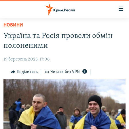
Доступність
посилання
Перейти
НОВИНИ
до
НОВИНИ
Україна та Росія провели обмін
основного
ВОДА.КРИМ
матеріалу
полоненими
ВІДЕО ТА ФОТО
Перейти
до
19 березень 2025, 17:06
ПОЛІТИКА
основної
БЛОГИ
Поділитись
Читати без VPN
навігації
Перейти
ПОГЛЯД
до
ІНТЕРВ'Ю
пошуку
ВСЕ ЗА ДЕНЬ
СПЕЦПРОЕКТИ
ЯК ОБІЙТИ БЛОКУВАННЯ
ДЕПОРТАЦІЯ