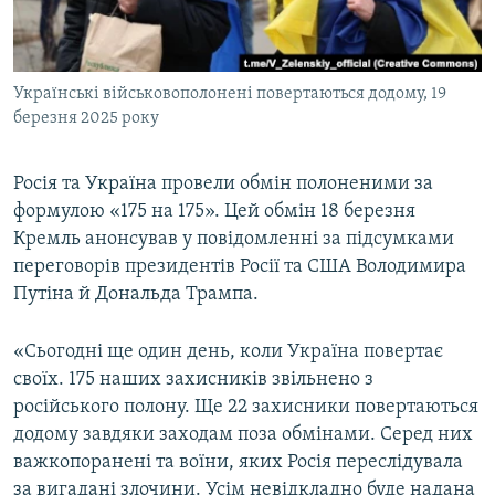
ВІДЕОУРОКИ «ELIFBE»
Русский
СВІДЧЕННЯ ОКУПАЦІЇ
Qırımtatar
Українські військовополонені повертаються додому, 19
УКРАЇНСЬКА ПРОБЛЕМА КРИМУ
березня 2025 року
ДОЛУЧАЙСЯ!
ІНФОГРАФІКА
Росія та Україна провели обмін полоненими за
формулою «175 на 175». Цей обмін 18 березня
Кремль анонсував у повідомленні за підсумками
Усі сайти RFE/RL
переговорів президентів Росії та США Володимира
Путіна й Дональда Трампа.
«Сьогодні ще один день, коли Україна повертає
своїх. 175 наших захисників звільнено з
російського полону. Ще 22 захисники повертаються
додому завдяки заходам поза обмінами. Серед них
важкопоранені та воїни, яких Росія переслідувала
за вигадані злочини. Усім невідкладно буде надана