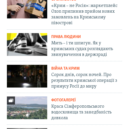
«Крим – не Росія»: маркетплейс
Ozon припинив прийом нових
замовлень на Кримському
півострові
ПРАВА ЛЮДИНИ
Мить – і ти шпигун. Як у
кримських судах розглядають
звинувачення в держзраді
ВІЙНА ТА КРИМ
Сорок днів, сорок ночей. Про
результати кримської операції з
примусу Росії до миру
ФОТОГАЛЕРЕЇ
Краса Сімферопольського
водосховища та занедбаність
довкола