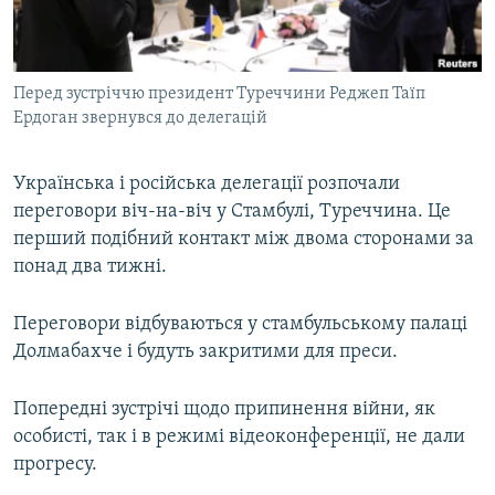
ВІДЕОУРОКИ «ELIFBE»
Русский
СВІДЧЕННЯ ОКУПАЦІЇ
Qırımtatar
Перед зустріччю президент Туреччини Реджеп Таїп
УКРАЇНСЬКА ПРОБЛЕМА КРИМУ
Ердоган звернувся до делегацій
ДОЛУЧАЙСЯ!
ІНФОГРАФІКА
Українська і російська делегації розпочали
переговори віч-на-віч у Стамбулі, Туреччина. Це
перший подібний контакт між двома сторонами за
Усі сайти RFE/RL
понад два тижні.
Переговори відбуваються у стамбульському палаці
Долмабахче і будуть закритими для преси.
Попередні зустрічі щодо припинення війни, як
особисті, так і в режимі відеоконференції, не дали
прогресу.