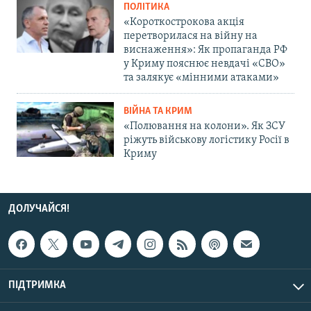
ПОЛІТИКА
«Короткострокова акція
перетворилася на війну на
виснаження»: Як пропаганда РФ
у Криму пояснює невдачі «СВО»
та залякує «мінними атаками»
ВІЙНА ТА КРИМ
«Полювання на колони». Як ЗСУ
ріжуть військову логістику Росії в
Криму
ДОЛУЧАЙСЯ!
ПІДТРИМКА