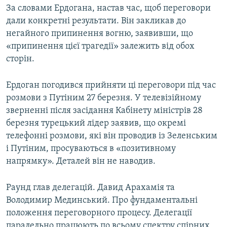
За словами Ердогана, настав час, щоб переговори
дали конкретні результати. Він закликав до
негайного припинення вогню, заявивши, що
«припинення цієї трагедії» залежить від обох
сторін.
Ердоган погодився прийняти ці переговори під час
розмови з Путіним 27 березня. У телевізійному
зверненні після засідання Кабінету міністрів 28
березня турецький лідер заявив, що окремі
телефонні розмови, які він проводив із Зеленським
і Путіним, просуваються в «позитивному
напрямку». Деталей він не наводив.
Раунд глав делегацій. Давид Арахамія та
Володимир Мединський. Про фундаментальні
положення переговорного процесу. Делегації
паралельно працюють по всьому спектру спірних