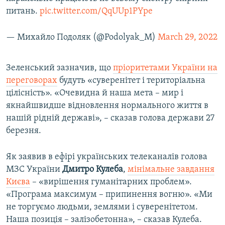
питань.
pic.twitter.com/QqUUp1PYpe
— Михайло Подоляк (@Podolyak_M)
March 29, 2022
Зеленський зазначив, що
пріоритетами України на
переговорах
будуть «суверенітет і територіальна
цілісність». «Очевидна й наша мета – мир і
якнайшвидше відновлення нормального життя в
нашій рідній державі», – сказав голова держави 27
березня.
Як заявив в ефірі українських телеканалів голова
МЗС України
Дмитро Кулеба
,
мінімальне завдання
Києва
– «вирішення гуманітарних проблем».
«Програма максимум – припинення вогню». «Ми
не торгуємо людьми, землями і суверенітетом.
Наша позиція – залізобетонна», – сказав Кулеба.