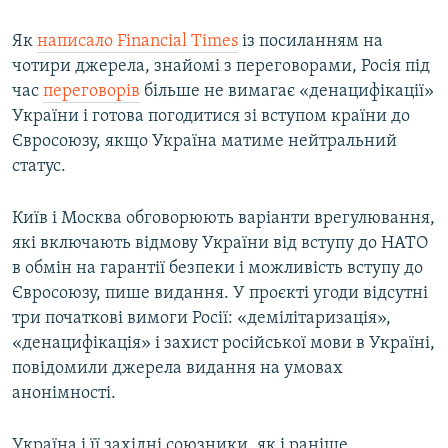
Як
написало Financial Times
із посиланням на
чотири джерела, знайомі з переговорами, Росія під
час
переговорів
більше не вимагає «денацифікації»
України і готова погодитися зі вступом країни до
Євросоюзу, якщо Україна матиме нейтральний
статус.
Київ і Москва обговорюють варіанти врегулювання,
які включають відмову України від вступу до НАТО
в обмін на гарантії безпеки і можливість вступу до
Євросоюзу, пише видання. У проєкті угоди відсутні
три початкові вимоги Росії: «демілітаризація»,
«денацифікація» і захист російської мови в Україні,
повідомили джерела видання на умовах
анонімності.
Україна і її західні союзники, як і раніше,