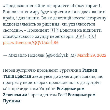
«Продовження війни не принесе нікому користі.
Відновлення миру буде корисним і для двох ваших
країн, і для інших. Ви як делегації несете історичну
відповідальність за рішення, які ухвалюються
сьогодні», – Президент 🇹🇷 Ердоган на відкритті
стамбульського раунду переговорів 🇺🇦 і 🇷🇺
pic.twitter.com/QQVUu5rhR6
— Михайло Подоляк (@Podolyak_M)
March 29, 2022
Перед зустріччю президент Туреччини
Реджеп
Тайїп Ердоган
звернувся до делегацій і заявив, що
прогрес у переговорах прокладе шлях до зустрічі
між президентом України
Володимиром
Зеленським
і президентом Росії
Володимиром
Путіним
.