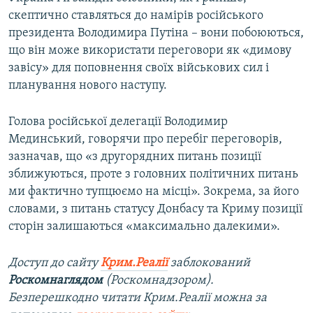
скептично ставляться до намірів російського
президента Володимира Путіна – вони побоюються,
що він може використати переговори як «димову
завісу» для поповнення своїх військових сил і
планування нового наступу.
Голова російської делегації Володимир
Мединський, говорячи про перебіг переговорів,
зазначав, що «з другорядних питань позиції
зближуються, проте з головних політичних питань
ми фактично тупцюємо на місці». Зокрема, за його
словами, з питань статусу Донбасу та Криму позиції
сторін залишаються «максимально далекими».
Доступ до сайту
Крим.Реалії
заблокований
Роскомнаглядом
(Роскомнадзором).
Безперешкодно читати Крим.Реалії можна за