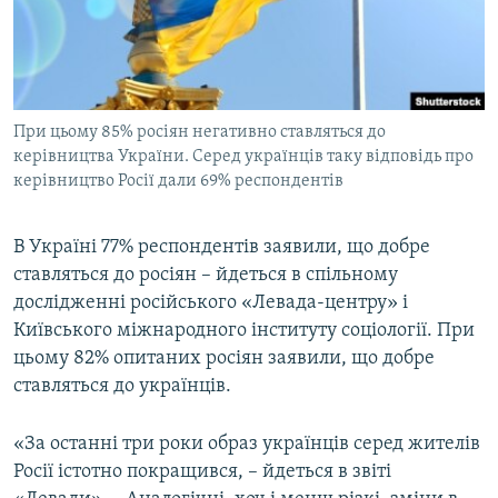
ВІДЕОУРОКИ «ELIFBE»
Русский
СВІДЧЕННЯ ОКУПАЦІЇ
Qırımtatar
УКРАЇНСЬКА ПРОБЛЕМА КРИМУ
При цьому 85% росіян негативно ставляться до
ДОЛУЧАЙСЯ!
ІНФОГРАФІКА
керівництва України. Серед українців таку відповідь про
керівництво Росії дали 69% респондентів
Усі сайти RFE/RL
В Україні 77% респондентів заявили, що добре
ставляться до росіян – йдеться в спільному
дослідженні російського «Левада-центру» і
Київського міжнародного інституту соціології. При
цьому 82% опитаних росіян заявили, що добре
ставляться до українців.
«За останні три роки образ українців серед жителів
Росії істотно покращився, – йдеться в звіті