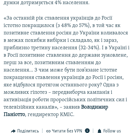
думки дотримується 4% населення.
«За останній рік ставлення українців до Росії
істотно покращилося (з 48% до 57%), в той час як
позитивне ставлення росіян до України коливалося
в межах похибки вибірки і складало, як і зараз,
приблизно третину населення (32-34%). І в Україні і
в Росії позитивне ставлення до держави зумовлене,
перш за все, позитивним ставленням до
населення… З чим може бути пов’язане істотне
покращення ставлення українців до Росії і росіян,
яке відбулося протягом останнього року? Одна з
можливих гіпотез – передвиборча кампанія і
активізація роботи проросійських політичних сил і
телевізійних каналів», – заявив
Володимир
Паніотто
, гендиректор КМІС.
Поділитись
Читати без VPN
Follow us