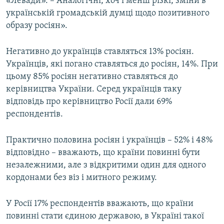
«Левади». – Аналогічні, хоч і менш різкі, зміни в
українській громадській думці щодо позитивного
образу росіян».
Негативно до українців ставляться 13% росіян.
Українців, які погано ставляться до росіян, 14%. При
цьому 85% росіян негативно ставляться до
керівництва України. Серед українців таку
відповідь про керівництво Росії дали 69%
респондентів.
Практично половина росіян і українців – 52% і 48%
відповідно – вважають, що країни повинні бути
незалежними, але з відкритими один для одного
кордонами без віз і митного режиму.
У Росії 17% респондентів вважають, що країни
повинні стати єдиною державою, в Україні такої