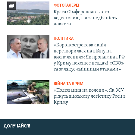
ФОТОГАЛЕРЕЇ
Краса Сімферопольського
водосховища та занедбаність
довкола
ПОЛІТИКА
«Короткострокова акція
перетворилася на війну на
виснаження»: Як пропаганда РФ
у Криму пояснює невдачі «СВО»
та залякує «мінними атаками»
ВІЙНА ТА КРИМ
«Полювання на колони». Як ЗСУ
ріжуть військову логістику Росії в
Криму
ДОЛУЧАЙСЯ!