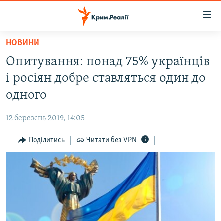
Доступність
посилання
Перейти
НОВИНИ
до
НОВИНИ
Опитування: понад 75% українців
основного
ВОДА.КРИМ
матеріалу
і росіян добре ставляться один до
ВІДЕО ТА ФОТО
Перейти
одного
до
ПОЛІТИКА
основної
12 березень 2019, 14:05
БЛОГИ
навігації
Перейти
Поділитись
Читати без VPN
ПОГЛЯД
до
ІНТЕРВ'Ю
пошуку
ВСЕ ЗА ДЕНЬ
СПЕЦПРОЕКТИ
ЯК ОБІЙТИ БЛОКУВАННЯ
ДЕПОРТАЦІЯ