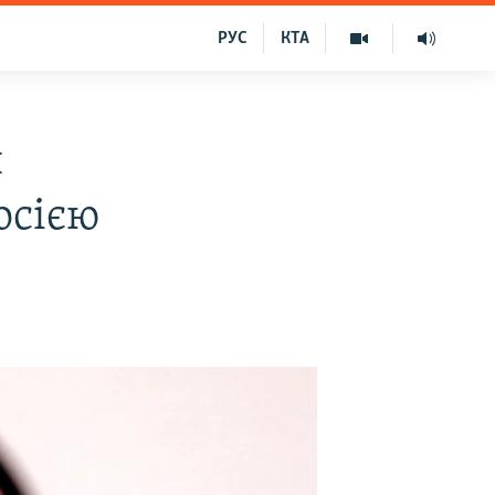
РУС
КТА
я
осією