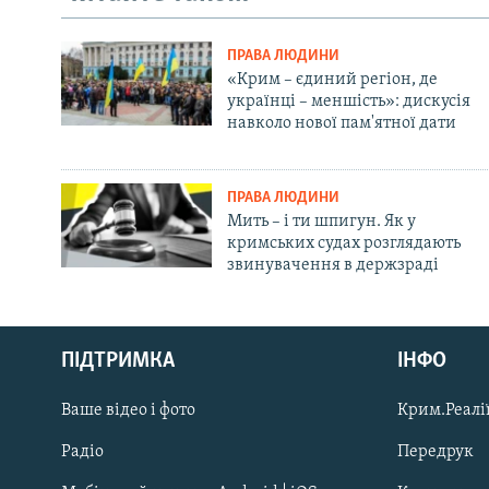
ПРАВА ЛЮДИНИ
«Крим – єдиний регіон, де
українці – меншість»: дискусія
навколо нової пам'ятної дати
ПРАВА ЛЮДИНИ
Мить – і ти шпигун. Як у
кримських судах розглядають
звинувачення в держзраді
Русский
ПІДТРИМКА
ІНФО
Qırımtatar
Ваше відео і фото
Крим.Реалії
ДОЛУЧАЙСЯ!
Радіо
Передрук