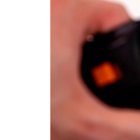
ВІДЕОУРОКИ «ELIFBE»
СВІДЧЕННЯ ОКУПАЦІЇ
УКРАЇНСЬКА ПРОБЛЕМА КРИМУ
ІНФОГРАФІКА