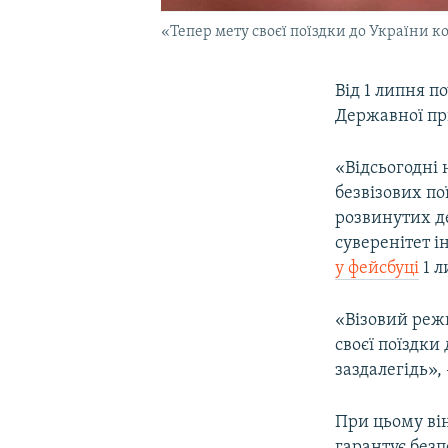
«Тепер мету своєї поїздки до України 
Від 1 липня п
Державної пр
«Відсьогодні
безвізових по
розвинутих д
суверенітет і
у фейсбуці
1 л
«Візовий реж
своєї поїздки
заздалегідь»,
При цьому ві
гарантує безп