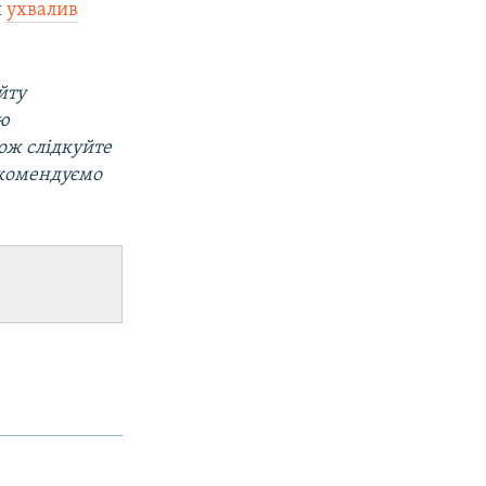
и
ухвалив
йту
ою
кож слідкуйте
екомендуємо