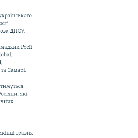
українського
ості
олова ДПСУ.
мадяни Росії
obal,
і,
 та Самарі.
атимуться
осіяни, які
ичних
икінці травня