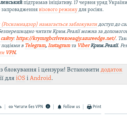
еленський
підтримав ініціативу. 17 червня уряд Україн
 запровадження
візового режиму
для росіян.
 (Роскомнадзор) намагається заблокувати
доступ до са
 Безперешкодно читати Крим.Реалії можна за допомог
 сайту
:
https://krymrgbcrlvrexoeaqjy.azureedge.net/
. Та
 подіями в
Telegram
,
Instagram
та
Viber
Крим.Реалії
. Р
ти
VPN
.
з блокування і цензури! Встановити
додаток
ії для
iOS
і
Android
.
ь
Читати без VPN
Follow us
Print