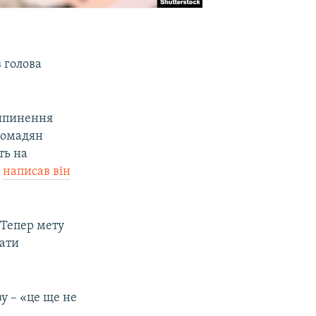
в голова
рипинення
громадян
ть на
–
написав він
 Тепер мету
вати
у – «це ще не