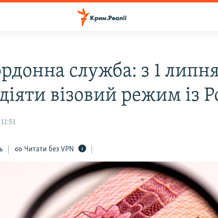
рдонна служба: з 1 липн
діяти візовий режим із Р
11:51
ь
Читати без VPN