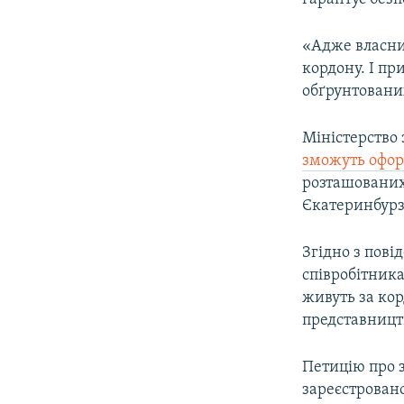
«Адже власни
кордону. І пр
обґрунтованих
Міністерство
зможуть офор
розташованих 
Єкатеринбурзі
Згідно з пов
співробітника
живуть за ко
представницт
Петицію про 
зареєстровано