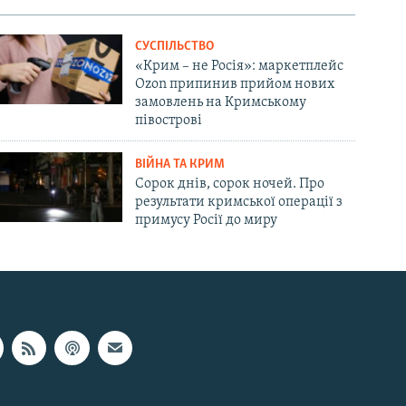
СУСПІЛЬСТВО
«Крим – не Росія»: маркетплейс
Ozon припинив прийом нових
замовлень на Кримському
півострові
ВІЙНА ТА КРИМ
Сорок днів, сорок ночей. Про
результати кримської операції з
примусу Росії до миру