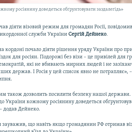
кожному росіянину доведеться обґрунтовувати заздалегідь»
очав діяти візовий режим для громадян Росії, повідоми
икордонної служби України
Сергій Дейнеко
.
 на кордоні почало діяти рішення уряду України про п
їздок для росіян. Подорожі без візи – це привілей для 
емократій, які не вбивають мирних людей і не зазіхаю
нших держав. І Росія у цей список явно не потрапляє», 
ипня.
им також дозволить посилити безпеку нашої держави.
 до України кожному росіянину доведеться обґрунтову
 – додав Дейнеко.
н зауважив, що навіть якщо громадянин РФ отримав віз
ерешкодний в’їзд до України».