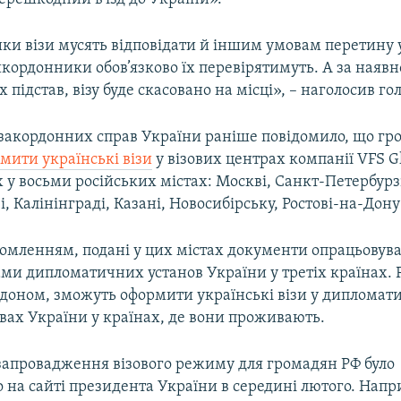
ки візи мусять відповідати й іншим умовам перетину 
икордонники обов’язково їх перевірятимуть. А за наявн
 підстав, візу буде скасовано на місці», – наголосив г
 закордонних справ України раніше повідомило, що гро
мити українські візи
у візових центрах компанії VFS Gl
у восьми російських містах: Москві, Санкт-Петербурз
, Калінінграді, Казані, Новосибірську, Ростові-на-Дону
ідомленням, подані у цих містах документи опрацьовув
ми дипломатичних установ України у третіх країнах. Р
рдоном, зможуть оформити українські візи у дипломат
вах України у країнах, де вони проживають.
запровадження візового режиму для громадян РФ було
 на сайті президента України в середині лютого. Напр