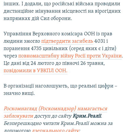
інших. І додали, що російські війська проводили
дистанційне мінування місцевості на вірогідних
напрямках дій Сил оборони.
Управління Верховного комісара ООН із прав
людини змогло
підтвердити загибель
4031 і
поранення 4735 цивільних (серед яких є і діти)
через
повномасштабну війну Росії проти України
.
Це дані від 24 лютого до півночі 26 травня,
повідомили в УВКПЛ ООН.
В організації наголошують, що реальні цифри –
значно вищі.
Роскомнагляд (Роскомнадзор) намагається
заблокувати
доступ до сайту
Крим.Реалії
.
Безперешкодно читати Крим.Реалії можна за
допомогою
дзеркального сайту
: