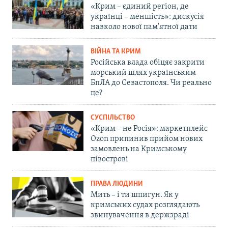
«Крим – єдиний регіон, де
українці – меншість»: дискусія
навколо нової пам'ятної дати
ВІЙНА ТА КРИМ
Російська влада обіцяє закрити
морський шлях українським
БпЛА до Севастополя. Чи реально
це?
СУСПІЛЬСТВО
«Крим – не Росія»: маркетплейс
Ozon припинив прийом нових
замовлень на Кримському
півострові
ПРАВА ЛЮДИНИ
Мить – і ти шпигун. Як у
кримських судах розглядають
звинувачення в держзраді