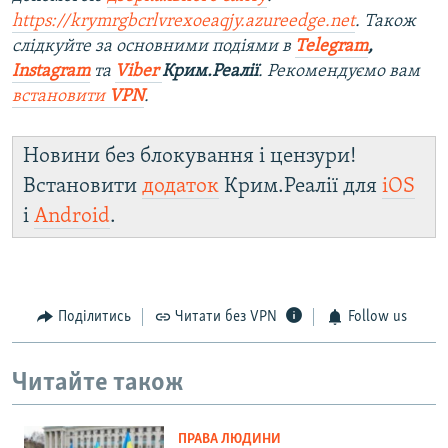
https://krymrgbcrlvrexoeaqjy.azureedge.net
. Також
слідкуйте за основними подіями в
Telegram
,
Instagram
та
Viber
Крим.Реалії
. Рекомендуємо вам
встановити
VPN
.
Новини без блокування і цензури!
Встановити
додаток
Крим.Реалії для
iOS
і
Android
.
Поділитись
Читати без VPN
Follow us
Читайте також
ПРАВА ЛЮДИНИ