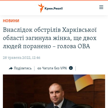
Доступність
посилання
Перейти
НОВИНИ
до
НОВИНИ
Внаслідок обстрілів Харківської
основного
ВОДА.КРИМ
матеріалу
області загинула жінка, ще двох
ВІДЕО ТА ФОТО
Перейти
людей поранено – голова ОВА
до
ПОЛІТИКА
основної
28 травень 2022, 12:46
БЛОГИ
навігації
Перейти
Поділитись
Читати без VPN
ПОГЛЯД
до
ІНТЕРВ'Ю
пошуку
ВСЕ ЗА ДЕНЬ
СПЕЦПРОЕКТИ
ЯК ОБІЙТИ БЛОКУВАННЯ
ДЕПОРТАЦІЯ