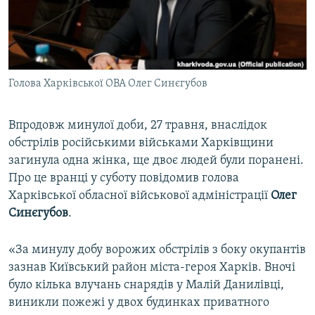
ВІДЕОУРОКИ «ELIFBE»
Русский
СВІДЧЕННЯ ОКУПАЦІЇ
Qırımtatar
УКРАЇНСЬКА ПРОБЛЕМА КРИМУ
Голова Харківської ОВА Олег Синєгубов
ДОЛУЧАЙСЯ!
ІНФОГРАФІКА
Впродовж минулої доби, 27 травня, внаслідок
обстрілів російськими військами Харківщини
Усі сайти RFE/RL
загинула одна жінка, ще двоє людей були поранені.
Про це вранці у суботу повідомив голова
Харківської обласної військової адміністрації
Олег
Синєгубов
.
«За минулу добу ворожих обстрілів з боку окупантів
зазнав Київський район міста-героя Харків. Вночі
було кілька влучань снарядів у Малій Данилівці,
виникли пожежі у двох будинках приватного