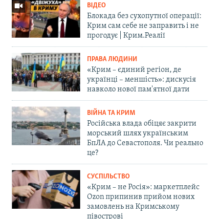
ВІДЕО
Блокада без сухопутної операції:
Крим сам себе не заправить і не
прогодує | Крим.Реалії
ПРАВА ЛЮДИНИ
«Крим – єдиний регіон, де
українці – меншість»: дискусія
навколо нової пам'ятної дати
ВІЙНА ТА КРИМ
Російська влада обіцяє закрити
морський шлях українським
БпЛА до Севастополя. Чи реально
це?
СУСПІЛЬСТВО
«Крим – не Росія»: маркетплейс
Ozon припинив прийом нових
замовлень на Кримському
півострові