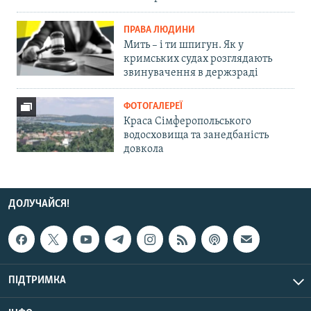
ПРАВА ЛЮДИНИ
Мить – і ти шпигун. Як у
кримських судах розглядають
звинувачення в держзраді
ФОТОГАЛЕРЕЇ
Краса Сімферопольського
водосховища та занедбаність
довкола
ДОЛУЧАЙСЯ!
ПІДТРИМКА