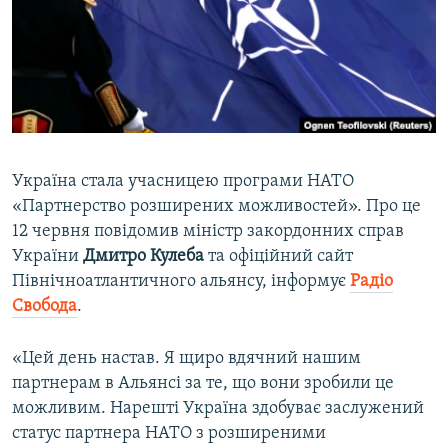
ВІДЕОУРОКИ «ELIFBE»
Русский
СВІДЧЕННЯ ОКУПАЦІЇ
Qırımtatar
УКРАЇНСЬКА ПРОБЛЕМА КРИМУ
ДОЛУЧАЙСЯ!
ІНФОГРАФІКА
Україна стала учасницею програми НАТО
«Партнерство розширених можливостей». Про це
Усі сайти RFE/RL
12 червня повідомив міністр закордонних справ
України
Дмитро Кулеба
та офіційний сайт
Північноатлантичного альянсу, інформує
Радіо
Свобода
.
«Цей день настав. Я щиро вдячний нашим
партнерам в Альянсі за те, що вони зробили це
можливим. Нарешті Україна здобуває заслужений
статус партнера НАТО з розширеними