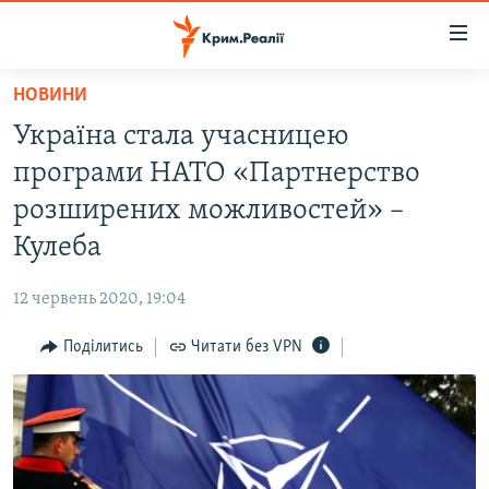
Доступність
посилання
Перейти
НОВИНИ
до
НОВИНИ
Україна стала учасницею
основного
ВОДА.КРИМ
матеріалу
програми НАТО «Партнерство
ВІДЕО ТА ФОТО
Перейти
розширених можливостей» –
до
ПОЛІТИКА
Кулеба
основної
БЛОГИ
навігації
12 червень 2020, 19:04
Перейти
ПОГЛЯД
до
Поділитись
Читати без VPN
ІНТЕРВ'Ю
пошуку
ВСЕ ЗА ДЕНЬ
СПЕЦПРОЕКТИ
ЯК ОБІЙТИ БЛОКУВАННЯ
ДЕПОРТАЦІЯ