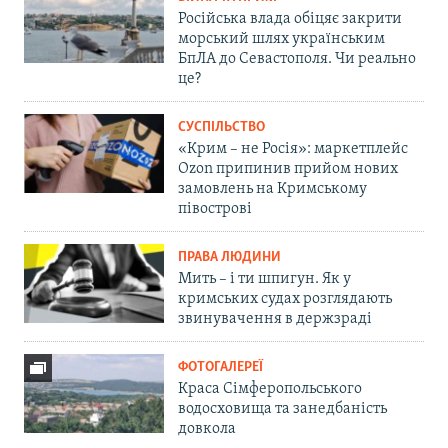
Російська влада обіцяє закрити
морський шлях українським
БпЛА до Севастополя. Чи реально
це?
СУСПІЛЬСТВО
«Крим – не Росія»: маркетплейс
Ozon припинив прийом нових
замовлень на Кримському
півострові
ПРАВА ЛЮДИНИ
Мить – і ти шпигун. Як у
кримських судах розглядають
звинувачення в держзраді
ФОТОГАЛЕРЕЇ
Краса Сімферопольського
водосховища та занедбаність
довкола