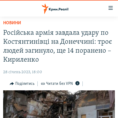
Доступність
посилання
Перейти
НОВИНИ
до
НОВИНИ
Російська армія завдала удару по
основного
ВОДА.КРИМ
матеріалу
Костянтинівці на Донеччині: троє
ВІДЕО ТА ФОТО
Перейти
людей загинуло, ще 14 поранено –
до
ПОЛІТИКА
Кириленко
основної
БЛОГИ
навігації
28 січень 2023, 18:00
Перейти
ПОГЛЯД
до
Поділитись
Читати без VPN
ІНТЕРВ'Ю
пошуку
ВСЕ ЗА ДЕНЬ
СПЕЦПРОЕКТИ
ЯК ОБІЙТИ БЛОКУВАННЯ
ДЕПОРТАЦІЯ