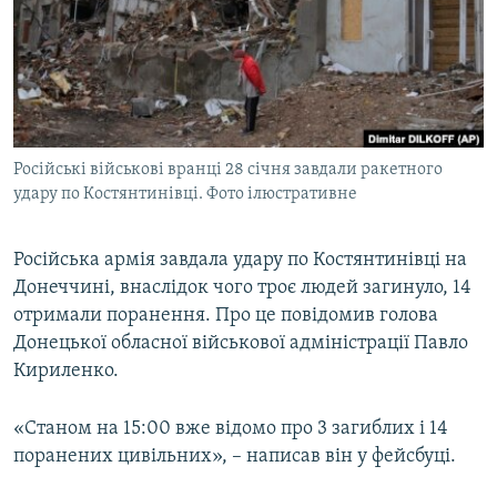
ВІДЕОУРОКИ «ELIFBE»
Русский
СВІДЧЕННЯ ОКУПАЦІЇ
Qırımtatar
УКРАЇНСЬКА ПРОБЛЕМА КРИМУ
ДОЛУЧАЙСЯ!
ІНФОГРАФІКА
Російські військові вранці 28 січня завдали ракетного
удару по Костянтинівці. Фото ілюстративне
Усі сайти RFE/RL
Російська армія завдала удару по Костянтинівці на
Донеччині, внаслідок чого троє людей загинуло, 14
отримали поранення. Про це повідомив голова
Донецької обласної військової адміністрації Павло
Кириленко.
«Станом на 15:00 вже відомо про 3 загиблих і 14
поранених цивільних», – написав він у фейсбуці.