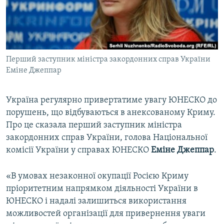
ВІДЕОУРОКИ «ELIFBE»
Русский
СВІДЧЕННЯ ОКУПАЦІЇ
Qırımtatar
УКРАЇНСЬКА ПРОБЛЕМА КРИМУ
Перший заступник міністра закордонних справ України
ДОЛУЧАЙСЯ!
ІНФОГРАФІКА
Еміне Джеппар
Україна регулярно привертатиме увагу ЮНЕСКО до
Усі сайти RFE/RL
порушень, що відбуваються в анексованому Криму.
Про це сказала перший заступник міністра
закордонних справ України, голова Національної
комісії України у справах ЮНЕСКО
Еміне Джеппар
.
«В умовах незаконної окупації Росією Криму
пріоритетним напрямком діяльності України в
ЮНЕСКО і надалі залишиться використання
можливостей організації для привернення уваги