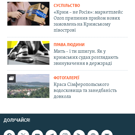
СУСПІЛЬСТВО
«Крим – не Росія»: маркетплейс
Ozon припинив прийом нових
замовлень на Кримському
півострові
ПРАВА ЛЮДИНИ
Мить – і ти шпигун. Як у
кримських судах розглядають
звинувачення в держзраді
ФОТОГАЛЕРЕЇ
Краса Сімферопольського
водосховища та занедбаність
довкола
ДОЛУЧАЙСЯ!