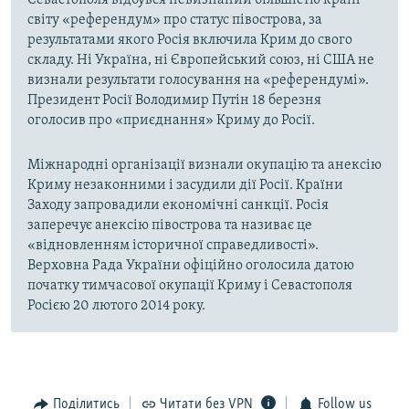
Севастополя відбувся невизнаний більшістю країн
світу «референдум» про статус півострова, за
результатами якого Росія включила Крим до свого
складу. Ні Україна, ні Європейський союз, ні США не
визнали результати голосування на «референдумі».
Президент Росії Володимир Путін 18 березня
оголосив про «приєднання» Криму до Росії.
Міжнародні організації визнали окупацію та анексію
Криму незаконними і засудили дії Росії. Країни
Заходу запровадили економічні санкції. Росія
заперечує анексію півострова та називає це
«відновленням історичної справедливості».
Верховна Рада України офіційно оголосила датою
початку тимчасової окупації Криму і Севастополя
Росією 20 лютого 2014 року.
Поділитись
Читати без VPN
Follow us