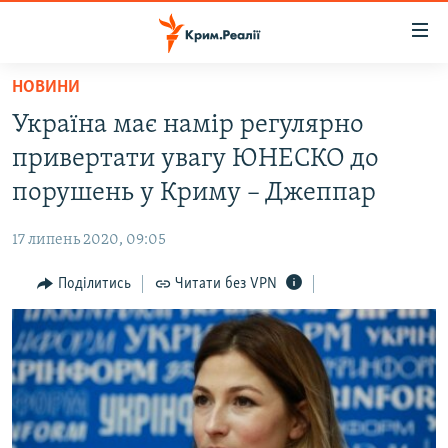
Доступність
посилання
Перейти
НОВИНИ
до
НОВИНИ
Україна має намір регулярно
основного
ВОДА.КРИМ
матеріалу
привертати увагу ЮНЕСКО до
ВІДЕО ТА ФОТО
Перейти
порушень у Криму – Джеппар
до
ПОЛІТИКА
основної
17 липень 2020, 09:05
БЛОГИ
навігації
Перейти
Поділитись
Читати без VPN
ПОГЛЯД
до
ІНТЕРВ'Ю
пошуку
ВСЕ ЗА ДЕНЬ
СПЕЦПРОЕКТИ
ЯК ОБІЙТИ БЛОКУВАННЯ
ДЕПОРТАЦІЯ