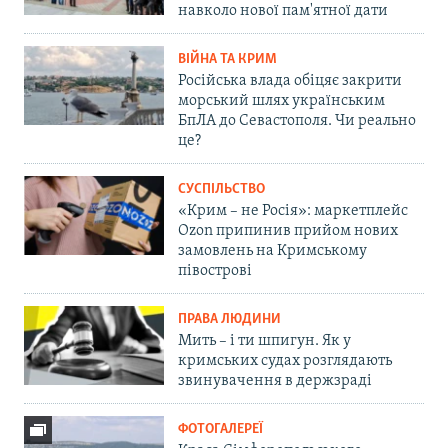
навколо нової пам'ятної дати
ВІЙНА ТА КРИМ
Російська влада обіцяє закрити
морський шлях українським
БпЛА до Севастополя. Чи реально
це?
СУСПІЛЬСТВО
«Крим – не Росія»: маркетплейс
Ozon припинив прийом нових
замовлень на Кримському
півострові
ПРАВА ЛЮДИНИ
Мить – і ти шпигун. Як у
кримських судах розглядають
звинувачення в держзраді
ФОТОГАЛЕРЕЇ