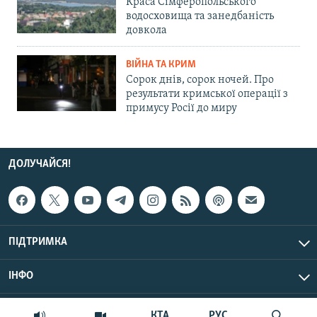
Краса Сімферопольського
водосховища та занедбаність
довкола
ВІЙНА ТА КРИМ
Сорок днів, сорок ночей. Про
результати кримської операції з
примусу Росії до миру
ДОЛУЧАЙСЯ!
ПІДТРИМКА
ІНФО
© Крим.Реалії, 2026 | Усі права застережено.
КТА
РУС