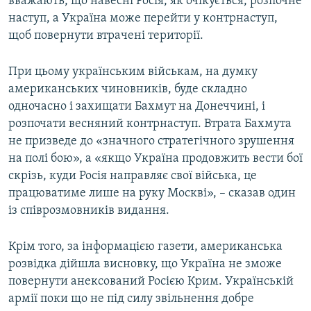
вважають, що навесні Росія, як очікується, розпочне
наступ, а Україна може перейти у контрнаступ,
щоб повернути втрачені території.
При цьому українським військам, на думку
американських чиновників, буде складно
одночасно і захищати Бахмут на Донеччині, і
розпочати весняний контрнаступ. Втрата Бахмута
не призведе до «значного стратегічного зрушення
на полі бою», а «якщо Україна продовжить вести бої
скрізь, куди Росія направляє свої війська, це
працюватиме лише на руку Москві», – сказав один
із співрозмовників видання.
Крім того, за інформацією газети, американська
розвідка дійшла висновку, що Україна не зможе
повернути анексований Росією Крим. Українській
армії поки що не під силу звільнення добре