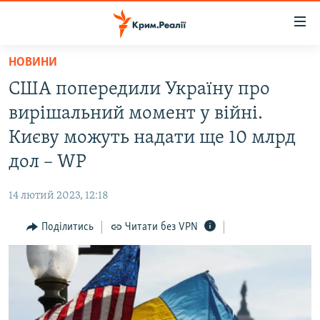
Доступність
посилання
Перейти
НОВИНИ
до
НОВИНИ
США попередили Україну про
основного
ВОДА.КРИМ
матеріалу
вирішальний момент у війні.
ВІДЕО ТА ФОТО
Перейти
Києву можуть надати ще 10 млрд
до
ПОЛІТИКА
дол – WP
основної
БЛОГИ
навігації
14 лютий 2023, 12:18
Перейти
ПОГЛЯД
до
Поділитись
Читати без VPN
ІНТЕРВ'Ю
пошуку
ВСЕ ЗА ДЕНЬ
СПЕЦПРОЕКТИ
ЯК ОБІЙТИ БЛОКУВАННЯ
ДЕПОРТАЦІЯ