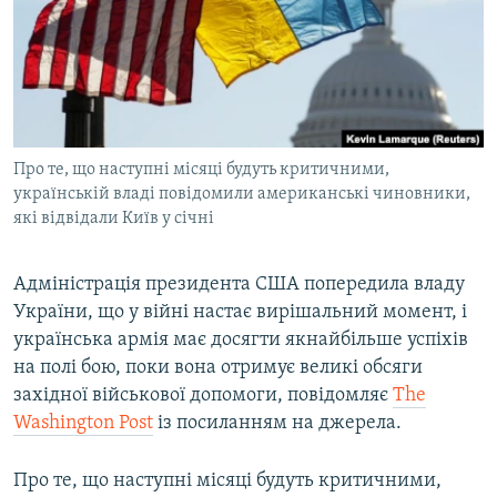
ВІДЕОУРОКИ «ELIFBE»
Русский
СВІДЧЕННЯ ОКУПАЦІЇ
Qırımtatar
УКРАЇНСЬКА ПРОБЛЕМА КРИМУ
ДОЛУЧАЙСЯ!
ІНФОГРАФІКА
Про те, що наступні місяці будуть критичними,
українській владі повідомили американські чиновники,
які відвідали Київ у січні
Усі сайти RFE/RL
Адміністрація президента США попередила владу
України, що у війні настає вирішальний момент, і
українська армія має досягти якнайбільше успіхів
на полі бою, поки вона отримує великі обсяги
західної військової допомоги, повідомляє
The
Washington Post
із посиланням на джерела.
Про те, що наступні місяці будуть критичними,