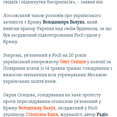
свідків і підкинутих боєприпасів», – заявив він.
Лоссовський також розповів про українського
активіста з Криму
Володимира Балуха
, який
вивісив прапор України над своїм будинком, за що
був засуджений підконтрольним Росії судом у
Криму.
Зокрема, ув'язнений в Росії на 20 років
український кінорежисер
Олег Сенцов
у колонії за
Полярним колом із 14 травня тримає голодування з
вимогою звільнення всіх утримуваних Москвою
українських політв'язнів.
Окрім Сенцова, голодування на знак протесту
проти переслідування оголосили ув'язнений у
Криму
Володимир Балух
, засуджений у Росії
українець
Станіслав Клих
, журналіст, автор
Радіо