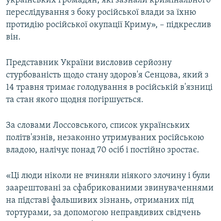
українських громадян, які зазнали кримінального
переслідування з боку російської влади за їхню
протидію російської окупації Криму», – підкреслив
він.
Представник України висловив серйозну
стурбованість щодо стану здоров'я Сенцова, який з
14 травня тримає голодування в російській в'язниці
та стан якого щодня погіршується.
За словами Лоссовського, список українських
політв'язнів, незаконно утримуваних російською
владою, налічує понад 70 осіб і постійно зростає.
«Ці люди ніколи не вчиняли ніякого злочину і були
заарештовані за сфабрикованими звинуваченнями
на підставі фальшивих зізнань, отриманих під
тортурами, за допомогою неправдивих свідчень