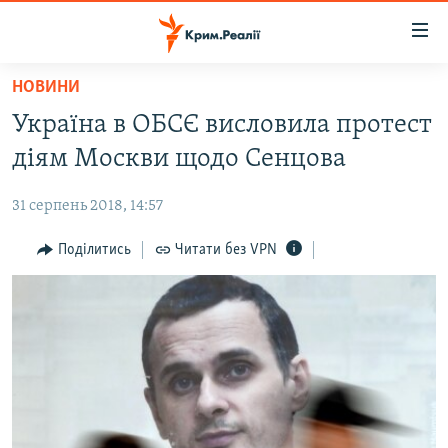
Доступність
посилання
Перейти
НОВИНИ
до
НОВИНИ
Україна в ОБСЄ висловила протест
основного
ВОДА.КРИМ
матеріалу
діям Москви щодо Сенцова
ВІДЕО ТА ФОТО
Перейти
до
31 серпень 2018, 14:57
ПОЛІТИКА
основної
БЛОГИ
Поділитись
Читати без VPN
навігації
Перейти
ПОГЛЯД
до
ІНТЕРВ'Ю
пошуку
ВСЕ ЗА ДЕНЬ
СПЕЦПРОЕКТИ
ЯК ОБІЙТИ БЛОКУВАННЯ
ДЕПОРТАЦІЯ