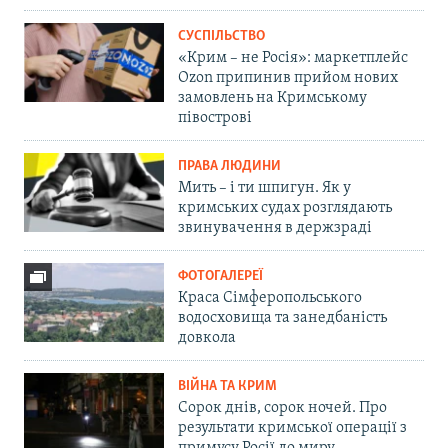
СУСПІЛЬСТВО
«Крим – не Росія»: маркетплейс
Ozon припинив прийом нових
замовлень на Кримському
півострові
ПРАВА ЛЮДИНИ
Мить – і ти шпигун. Як у
кримських судах розглядають
звинувачення в держзраді
ФОТОГАЛЕРЕЇ
Краса Сімферопольського
водосховища та занедбаність
довкола
ВІЙНА ТА КРИМ
Сорок днів, сорок ночей. Про
результати кримської операції з