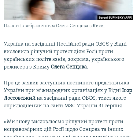
ВІДЕОУРОКИ «ELIFBE»
Русский
СВІДЧЕННЯ ОКУПАЦІЇ
Qırımtatar
Плакат із зображенням Олега Сенцова в Києві
УКРАЇНСЬКА ПРОБЛЕМА КРИМУ
ДОЛУЧАЙСЯ!
ІНФОГРАФІКА
Україна на засіданні Постійної ради ОБСЄ у Відні
висловила рішучий протест діям Росії проти
українських політв'язнів, зокрема, українського
Усі сайти RFE/RL
режисера з Криму
Олега Сенцова
.
Про це заявив заступник постійного представника
України при міжнародних організаціях у Відні
Ігор
Лоссовський
на засіданні ради ОБСЄ, текст якого
оприлюднений на сайті МЗС України 31 серпня.
«Ми знову висловлюємо рішучий протест проти
неправомірних дій Росії щодо Сенцова та інших