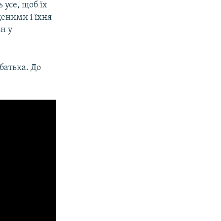
 усе, щоб їх
еними і їхня
н у
батька. До