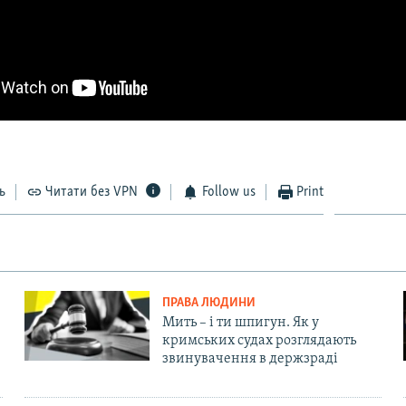
ь
Читати без VPN
Follow us
Print
ПРАВА ЛЮДИНИ
Мить – і ти шпигун. Як у
кримських судах розглядають
звинувачення в держзраді