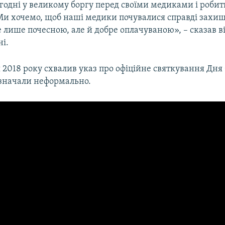
одні у великому боргу перед своїми медиками і робить
Ми хочемо, щоб наші медики почувалися справді захищ
е лише почесною, але й добре оплачуваною», – сказав ві
і.
 2018 року​ схвалив указ про офіційне святкування Дня 
дзначали неформально.