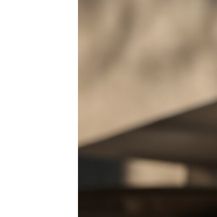
ВІДЕОУРОКИ «ELIFBE»
СВІДЧЕННЯ ОКУПАЦІЇ
УКРАЇНСЬКА ПРОБЛЕМА КРИМУ
ІНФОГРАФІКА