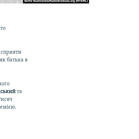
ято
.
і сприяти
як батька в
ного
нський
та
тисяч
демією.