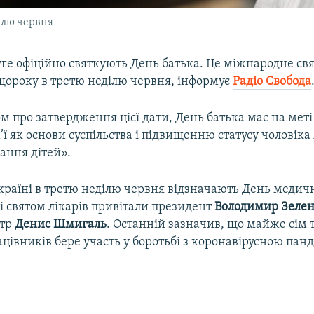
ілю червня
уге офіційно святкують День батька. Це міжнародне св
щороку в третю неділю червня, інформує
Радіо Свобода
ом про затвердження цієї дати, День батька має на мет
’ї як основи суспільства і підвищенню статусу чоловіка 
ання дітей».
Україні в третю неділю червня відзначають День медич
і святом лікарів привітали президент
Володимир Зеле
стр
Денис Шмигаль
. Останній зазначив, що майже сім 
івників бере участь у боротьбі з коронавірусною пан