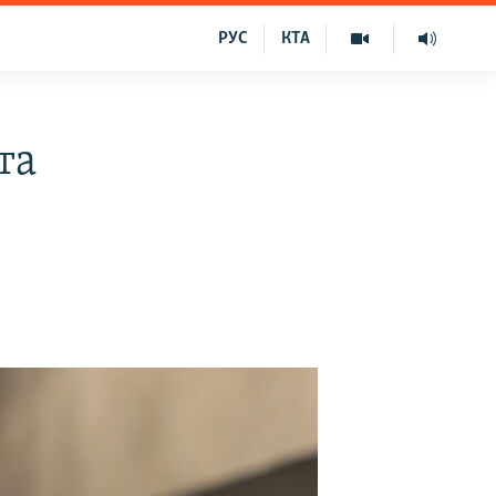
РУС
КТА
та