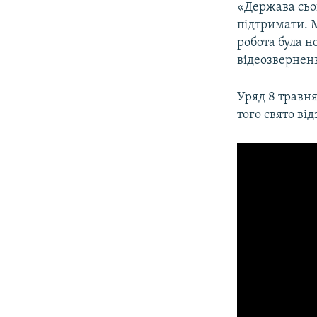
«Держава сьог
підтримати. 
робота була н
відеозверненн
Уряд 8 травня
того свято ві