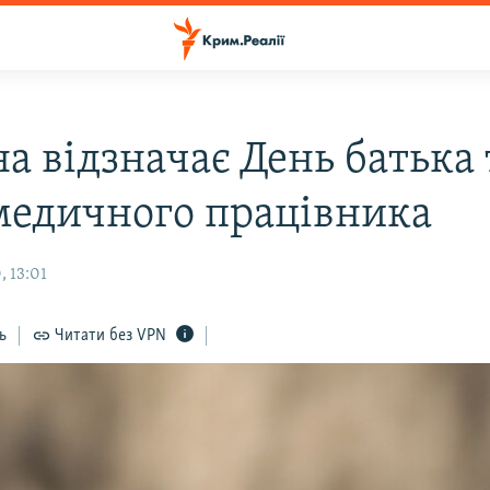
а відзначає День батька 
медичного працівника
, 13:01
ь
Читати без VPN