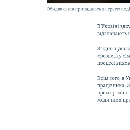
Обидва свята припадають на третю нед
В Україні вдр
відзначають 
Згідно з указ
«розвитку сім
процесі вихов
Крім того, в 
працівника. З
прем’єр-міні
медичних прац