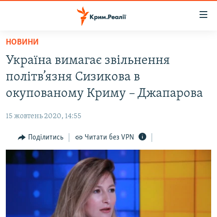
Доступність
посилання
Перейти
НОВИНИ
до
НОВИНИ
Україна вимагає звільнення
основного
ВОДА.КРИМ
матеріалу
політв’язня Сизикова в
ВІДЕО ТА ФОТО
Перейти
окупованому Криму – Джапарова
до
ПОЛІТИКА
основної
15 жовтень 2020, 14:55
БЛОГИ
навігації
Перейти
Поділитись
Читати без VPN
ПОГЛЯД
до
ІНТЕРВ'Ю
пошуку
ВСЕ ЗА ДЕНЬ
СПЕЦПРОЕКТИ
ЯК ОБІЙТИ БЛОКУВАННЯ
ДЕПОРТАЦІЯ