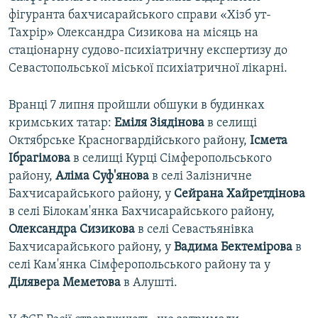
фігуранта бахчисарайського справи «Хізб ут-
Тахрір» Олександра Сизикова на місяць на
стаціонарну судово-психіатричну експертизу до
Севастопольської міської психіатричної лікарні.
Вранці 7 липня пройшли обшуки в будинках
кримських татар:
Еміля Зіядінова
в селищі
Октябрське Красногвардійського району,
Ісмета
Ібрагімова
в селищі Курці Сімферопольського
району,
Аліма Суф'янова
в селі Залізничне
Бахчисарайського району, у
Сейрана Хайретдінова
в селі Білокам'янка Бахчисарайського району,
Олександра Сизикова
в селі Севастьянівка
Бахчисарайського району, у
Вадима Бектемірова
в
селі Кам'янка Сімферопольського району та у
Ділявера Меметова
в Алушті.