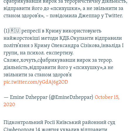
сфабрикувавши вирок за тероричстичну діяльність,
відправити його до «психушки», а не звільнити за
станом здоров’я», – повідомила Джеппар у Twitter.
(1)🇷🇺 репресії в Криму використовують
найжорстокіші методи КДБ.Окупанти відправили
політв’язня з Криму Олександра Сізікова,інваліда І
групи, на психол. експертизу.
Схоже,хочуть,сфабрикувавши вирок за терор.
діяльність,відправити його у «психушку»,а не
звільнити за станом здоров’я
pic.twitter.com/yGdAj6g2OD
— Emine Dzheppar (@EmineDzheppar)
October 15,
2020
Підконтрольний Росії Київський районний суд
Сімферополя 14 жовтня ухвалив відправити