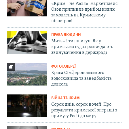
«Крим – не Росія»: маркетплейс
Ozon припинив прийом нових
замовлень на Кримському
півострові
ПРАВА ЛЮДИНИ
Мить – і ти шпигун. Як у
кримських судах розглядають
звинувачення в держзраді
ФОТОГАЛЕРЕЇ
Краса Сімферопольського
водосховища та занедбаність
довкола
ВІЙНА ТА КРИМ
Сорок днів, сорок ночей. Про
результати кримської операції з
примусу Росії до миру