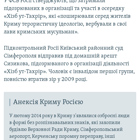
У ФСБ Росії стверджують, що затримали
підозрюваних в організації та участі в осередку
«Хізб ут-Тахрір», які «поширювали серед жителів
Криму терористичну ідеологію, вербували в свої
лави кримських мусульман».
Підконтрольний Росії Київський районний суд
Сімферополя відправив під домашній арешт
Сизикова, підозрюваного в організації діяльності
«Хізб ут-Тахрір». Чоловік є інвалідом першої групи,
повністю втратив зір у 2009 році.
Анексія Криму Росією
У лютому 2014 року в Криму з'являлися озброєні люди
в формі без розпізнавальних знаків, які захопили
будівлю Верховної Ради Криму, Сімферопольський
аеропорт, Керченську поромну переправу, інші