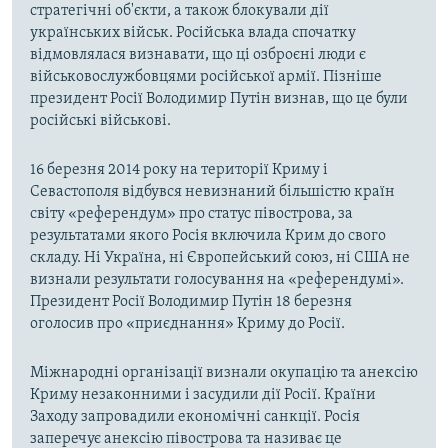
стратегічні об'єкти, а також блокували дії
українських військ. Російська влада спочатку
відмовлялася визнавати, що ці озброєні люди є
військовослужбовцями російської армії. Пізніше
президент Росії Володимир Путін визнав, що це були
російські військові.
16 березня 2014 року на території Криму і
Севастополя відбувся невизнаний більшістю країн
світу «референдум» про статус півострова, за
результатами якого Росія включила Крим до свого
складу. Ні Україна, ні Європейський союз, ні США не
визнали результати голосування на «референдумі».
Президент Росії Володимир Путін 18 березня
оголосив про «приєднання» Криму до Росії.
Міжнародні організації визнали окупацію та анексію
Криму незаконними і засудили дії Росії. Країни
Заходу запровадили економічні санкції. Росія
заперечує анексію півострова та називає це