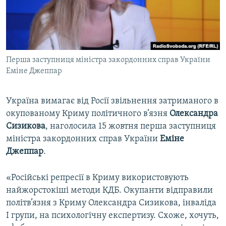
ВІДЕОУРОКИ «ELIFBE»
Русский
СВІДЧЕННЯ ОКУПАЦІЇ
Qırımtatar
УКРАЇНСЬКА ПРОБЛЕМА КРИМУ
Перша заступниця міністра закордонних справ України
ДОЛУЧАЙСЯ!
ІНФОГРАФІКА
Еміне Джеппар
Україна вимагає від Росії звільнення затриманого в
Усі сайти RFE/RL
окупованому Криму політичного в’язня
Олександра
Сизикова
, наголосила 15 жовтня перша заступниця
міністра закордонних справ України
Еміне
Джеппар
.
«Російські репресії в Криму використовують
найжорстокіші методи КДБ. Окупанти відправили
політв’язня з Криму Олександра Сизикова, інваліда
І групи, на психологічну експертизу. Схоже, хочуть,