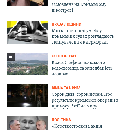
замовлень на Кримському
півострові
ПРАВА ЛЮДИНИ
Мить – і ти шпигун. Як у
кримських судах розглядають
звинувачення в держзраді
ФОТОГАЛЕРЕЇ
Краса Сімферопольського
водосховища та занедбаність
довкола
ВІЙНА ТА КРИМ
Сорок днів, сорок ночей. Про
результати кримської операції з
примусу Росії до миру
ПОЛІТИКА
«Короткострокова акція