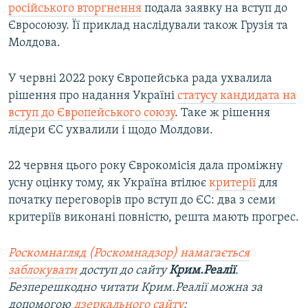
російського вторгнення
подала заявку на вступ до
Євросоюзу. Її приклад наслідували також Грузія та
Молдова.
У червні 2022 року Європейська рада ухвалила
рішення про надання Україні
статусу кандидата на
вступ до Європейського союзу
. Таке ж рішення
лідери ЄС ухвалили і щодо Молдови.
22 червня цього року Єврокомісія дала проміжну
усну оцінку тому, як Україна втілює
критерії
для
початку переговорів про вступ до ЄС: два з семи
критеріїв виконані повністю, решта мають прогрес.
Роскомнагляд (Роскомнадзор) намагається
заблокувати
доступ до сайту
Крим.Реалії
.
Безперешкодно читати Крим.Реалії можна за
допомогою
дзеркального сайту
: