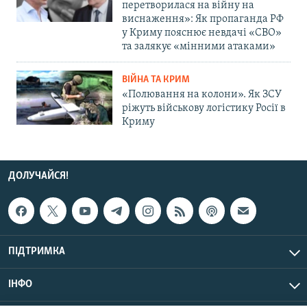
перетворилася на війну на
виснаження»: Як пропаганда РФ
у Криму пояснює невдачі «СВО»
та залякує «мінними атаками»
ВІЙНА ТА КРИМ
«Полювання на колони». Як ЗСУ
ріжуть військову логістику Росії в
Криму
ДОЛУЧАЙСЯ!
ПІДТРИМКА
ІНФО