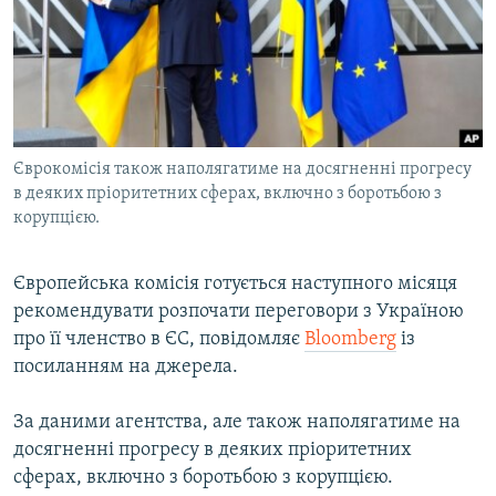
ВІДЕОУРОКИ «ELIFBE»
Русский
СВІДЧЕННЯ ОКУПАЦІЇ
Qırımtatar
УКРАЇНСЬКА ПРОБЛЕМА КРИМУ
ДОЛУЧАЙСЯ!
ІНФОГРАФІКА
Єврокомісія також наполягатиме на досягненні прогресу
в деяких пріоритетних сферах, включно з боротьбою з
корупцією.
Усі сайти RFE/RL
Європейська комісія готується наступного місяця
рекомендувати розпочати переговори з Україною
про її членство в ЄС, повідомляє
Bloomberg
із
посиланням на джерела.
За даними агентства, але також наполягатиме на
досягненні прогресу в деяких пріоритетних
сферах, включно з боротьбою з корупцією.