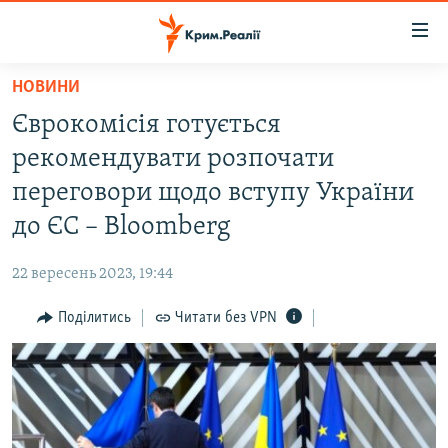
Доступність
посилання
Перейти
НОВИНИ
до
НОВИНИ
Єврокомісія готується
основного
ВОДА.КРИМ
матеріалу
рекомендувати розпочати
ВІДЕО ТА ФОТО
Перейти
переговори щодо вступу України
до
ПОЛІТИКА
до ЄС – Bloomberg
основної
БЛОГИ
навігації
22 вересень 2023, 19:44
Перейти
ПОГЛЯД
до
Поділитись
Читати без VPN
ІНТЕРВ'Ю
пошуку
ВСЕ ЗА ДЕНЬ
СПЕЦПРОЕКТИ
ЯК ОБІЙТИ БЛОКУВАННЯ
ДЕПОРТАЦІЯ