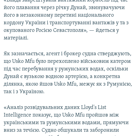
«Влада заарештувала вантажний корабель під час
ВІДЕОУРОКИ «ELIFBE»
його плавання через річку Дунай, звинувачуючи
Русский
його в незаконному перетині національного
СВІДЧЕННЯ ОКУПАЦІЇ
Qırımtatar
кордону України і транспортуванні вантажів у та з
УКРАЇНСЬКА ПРОБЛЕМА КРИМУ
окупованого Росією Севастополя», — йдеться у
матеріалі.
ДОЛУЧАЙСЯ!
ІНФОГРАФІКА
Як зазначається, агент і брокер судна стверджують,
що Usko Mfu було перехоплено військовим катером
Усі сайти RFE/RL
під час перебування у румунських водах, оскільки
Дунай є вузькою водною артерією, а конкретна
ділянка, якою йшов Usko Mfu, межує як з Румунією,
так і з Україною.
«Аналіз розвідувальних даних Lloyd's List
Intelligence показує, що Usko Mfu пройшов між
українськими та румунськими водами, прямуючи
вниз за течією. Судно обшукали та заборонили