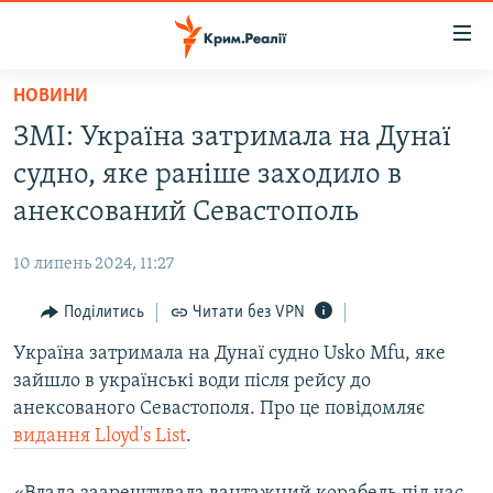
Доступність
посилання
Перейти
НОВИНИ
до
НОВИНИ
ЗМІ: Україна затримала на Дунаї
основного
ВОДА.КРИМ
матеріалу
судно, яке раніше заходило в
ВІДЕО ТА ФОТО
Перейти
анексований Севастополь
до
ПОЛІТИКА
основної
10 липень 2024, 11:27
БЛОГИ
навігації
Перейти
Поділитись
Читати без VPN
ПОГЛЯД
до
Україна затримала на Дунаї судно Usko Mfu, яке
ІНТЕРВ'Ю
пошуку
зайшло в українські води після рейсу до
ВСЕ ЗА ДЕНЬ
анексованого Севастополя. Про це повідомляє
СПЕЦПРОЕКТИ
видання Lloyd's List
.
ЯК ОБІЙТИ БЛОКУВАННЯ
ДЕПОРТАЦІЯ