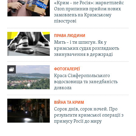
«Крим – не Росія»: маркетплейс
Ozon припинив прийом нових
замовлень на Кримському
півострові
ПРАВА ЛЮДИНИ
Мить – і ти шпигун. Як у
кримських судах розглядають
звинувачення в держзраді
ФОТОГАЛЕРЕЇ
Краса Сімферопольського
водосховища та занедбаність
довкола
ВІЙНА ТА КРИМ
Сорок днів, сорок ночей. Про
результати кримської операції з
примусу Росії до миру