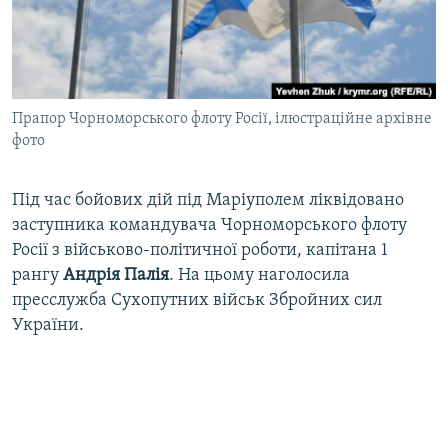
ВІДЕОУРОКИ «ELIFBE»
Русский
СВІДЧЕННЯ ОКУПАЦІЇ
Qırımtatar
УКРАЇНСЬКА ПРОБЛЕМА КРИМУ
Прапор Чорноморського флоту Росії, ілюстраційне архівне
ДОЛУЧАЙСЯ!
ІНФОГРАФІКА
фото
Під час бойових дій під Маріуполем ліквідовано
Усі сайти RFE/RL
заступника командувача Чорноморського флоту
Росії з військово-політичної роботи, капітана 1
рангу
Андрія Палія
. На цьому наголосила
пресслужба Сухопутних військ Збройних сил
України.