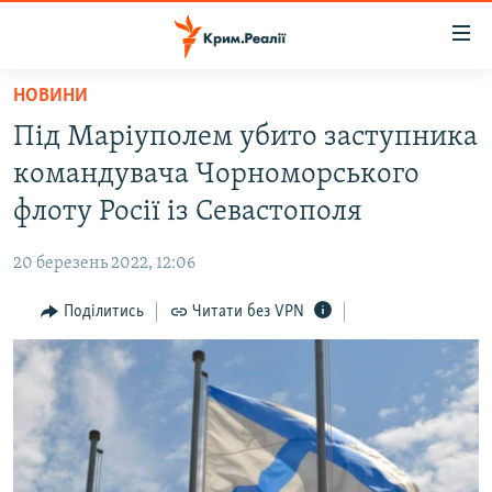
Доступність
посилання
Перейти
НОВИНИ
до
НОВИНИ
Під Маріуполем убито заступника
основного
ВОДА.КРИМ
матеріалу
командувача Чорноморського
ВІДЕО ТА ФОТО
Перейти
флоту Росії із Севастополя
до
ПОЛІТИКА
основної
20 березень 2022, 12:06
БЛОГИ
навігації
Перейти
Поділитись
Читати без VPN
ПОГЛЯД
до
ІНТЕРВ'Ю
пошуку
ВСЕ ЗА ДЕНЬ
СПЕЦПРОЕКТИ
ЯК ОБІЙТИ БЛОКУВАННЯ
ДЕПОРТАЦІЯ