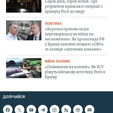
Сорок днів, сорок ночей. Про
результати кримської операції з
примусу Росії до миру
ПОЛІТИКА
«Короткострокова акція
перетворилася на війну на
виснаження»: Як пропаганда РФ
у Криму пояснює невдачі «СВО»
та залякує «мінними атаками»
ВІЙНА ТА КРИМ
«Полювання на колони». Як ЗСУ
ріжуть військову логістику Росії в
Криму
ДОЛУЧАЙСЯ!