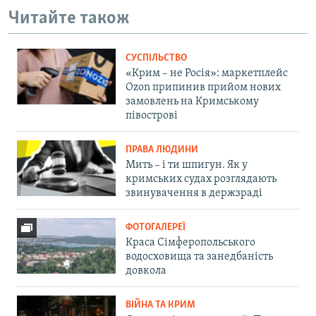
Читайте також
СУСПІЛЬСТВО
«Крим – не Росія»: маркетплейс
Ozon припинив прийом нових
замовлень на Кримському
півострові
ПРАВА ЛЮДИНИ
Мить – і ти шпигун. Як у
кримських судах розглядають
звинувачення в держзраді
ФОТОГАЛЕРЕЇ
Краса Сімферопольського
водосховища та занедбаність
довкола
ВІЙНА ТА КРИМ