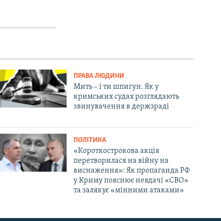
ПРАВА ЛЮДИНИ
Мить – і ти шпигун. Як у
кримських судах розглядають
звинувачення в держзраді
ПОЛІТИКА
«Короткострокова акція
перетворилася на війну на
виснаження»: Як пропаганда РФ
у Криму пояснює невдачі «СВО»
та залякує «мінними атаками»