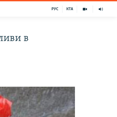
РУС
КТА
ливи в