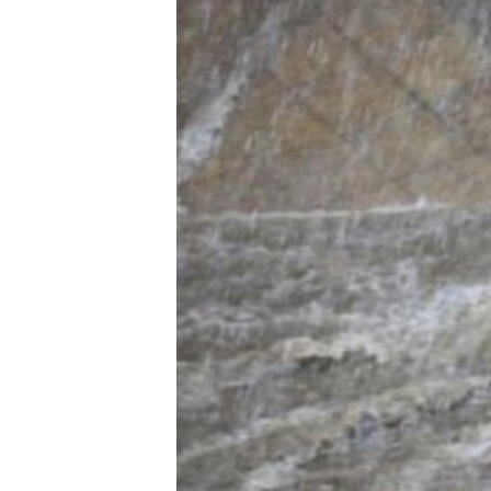
ВІДЕОУРОКИ «ELIFBE»
СВІДЧЕННЯ ОКУПАЦІЇ
УКРАЇНСЬКА ПРОБЛЕМА КРИМУ
ІНФОГРАФІКА