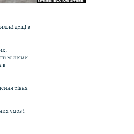
ильні дощі в
их,
тті місцями
я в
щення рівня
них умов і