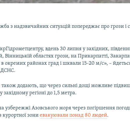
жба з надзвичайних ситуацій попереджає про грози і с
крГідрометцентру, вдень 30 липня у західних, південн
, Вінницькій областях грози, на Прикарпатті, Закарпа
в окремих районах град і шквали 15-20 м/с», – йдетьс
 ДСНС.
 також додають, що через сильні дощі можливе підви
у західному регіоні до 1,5 метра.
на узбережжі Азовського моря через погіршення погод
з курортної зони
евакуювали понад 80 людей
.