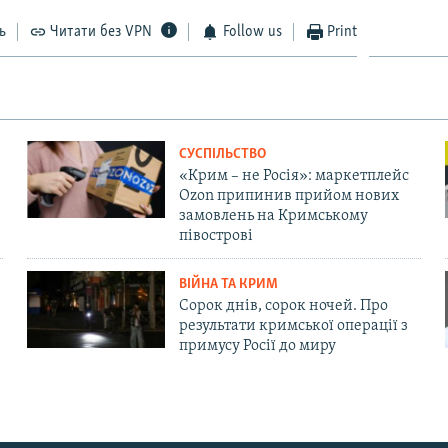
ь
Читати без VPN
Follow us
Print
СУСПІЛЬСТВО
«Крим – не Росія»: маркетплейс
Ozon припинив прийом нових
замовлень на Кримському
півострові
ВІЙНА ТА КРИМ
Сорок днів, сорок ночей. Про
результати кримської операції з
примусу Росії до миру