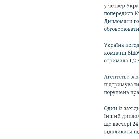
у четвер Укра
попередила К
Дипломати го
обговорювати
Україна пого
компанії
Sino
отримала 1,2 
Агентство заз
підтримували 
порушень пра
Один із захі
Інший диплом
що ввечері 24
відкликати пі