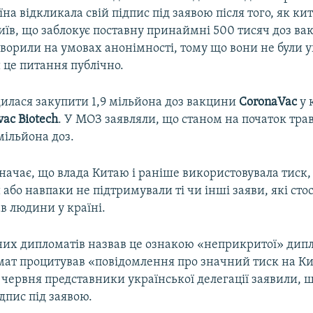
їна відкликала свій підпис під заявою після того, як ки
иїв, що заблокує поставну принаймні 500 тисяч доз ва
ворили на умовах анонімності, тому що вони не були 
 це питання публічно.
дилася закупити 1,9 мільйона доз вакцини
CoronaVac
у 
vac Biotech
. У МОЗ заявляли, що станом на початок тра
мільйона доз.
начає, що влада Китаю і раніше використовувала тиск,
або навпаки не підтримували ті чи інші заяви, які сто
в людини у країні.
дних дипломатів назвав це ознакою «неприкритої» дипл
ат процитував «повідомлення про значний тиск на Ки
 червня представники української делегації заявили, 
дпис під заявою.