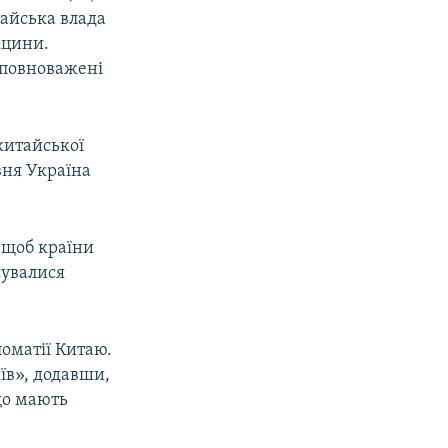
тайська влада
кцини.
уповноважені
китайської
вня Україна
 щоб країни
сувалися
оматії Китаю.
їв», додавши,
що мають