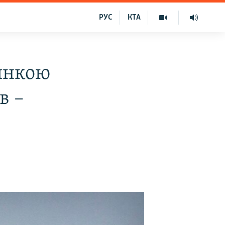
РУС
КТА
инкою
в –