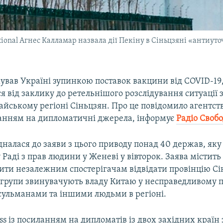
tional Агнес Калламар назвала дії Пекіну в Сіньцзяні «анти
ував Україні зупинкою поставок вакцини від COVID-19
я від заклику до ретельнішого розслідування ситуації 
айському регіоні Сіньцзян. Про це повідомило агентст
анням на дипломатичні джерела, інформує
Радіо Своб
налася до заяви з цього приводу понад 40 держав, яку
 Раді з прав людини у Женеві у вівторок. Заява містить
ити незалежним спостерігачам відвідати провінцію Сі
 групи звинувачують владу Китаю у несправедливому 
ульманами та іншими людьми в регіоні.
ess із посиланням на дипломатів із двох західних країн