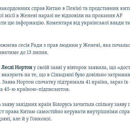
 закордонних справ Китаю в Пекіні та представник кит
 місії в Женеві наразі не відповіли на прохання AP
ти цю інформацію. Коментаря від української влади т
ижнева сесія Ради з прав людини у Женеві, яка почалас
иватиме до 13 липня.
и
Леслі Нортон
у своїй заяві у вівторок заявила, що «дос
вказують на те, що в Сіньцзяні було довільно затрима
. Заява Нортон спочатку підтримала 41 країна, зараз їх
ла 45-ю країною-підписантом.
а заяву західних країн Білорусь зачитала спільну заяву
ист права Китаю самостійно керувати внутрішніми спр
зяні, але й у Гонконзі.