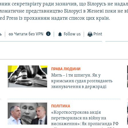
вник секретаріату ради зазначив, що Білорусь не нада
ломатичне представництво Білорусі в Женеві поки не в
ted Press із проханням надати список цих країн.
ь
Читати без VPN
Follow us
Print
ПРАВА ЛЮДИНИ
Мить – і ти шпигун. Як у
кримських судах розглядають
звинувачення в держзраді
ПОЛІТИКА
«Короткострокова акція
перетворилася на війну на
виснаження»: Як пропаганда РФ