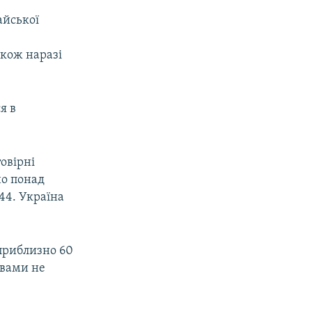
айської
акож наразі
я в
товірні
но понад
 44. Україна
 приблизно 60
авами не