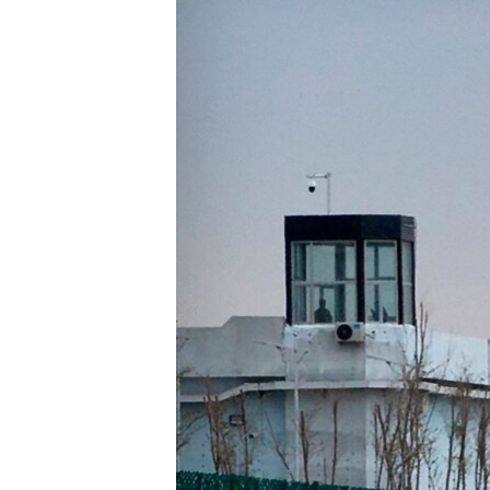
ВІДЕОУРОКИ «ELIFBE»
СВІДЧЕННЯ ОКУПАЦІЇ
УКРАЇНСЬКА ПРОБЛЕМА КРИМУ
ІНФОГРАФІКА