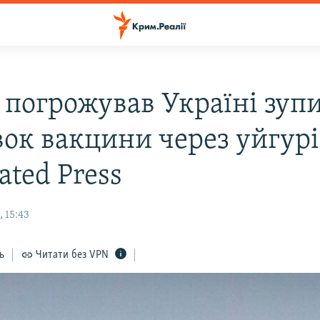
 погрожував Україні зуп
вок вакцини через уйгурі
ated Press
 15:43
ь
Читати без VPN