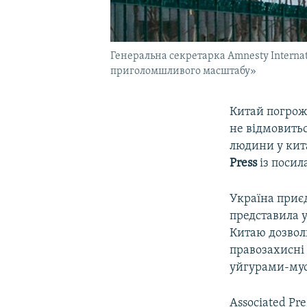
Генеральна секретарка Amnesty Interna
приголомшливого масштабу»
Китай погрож
не відмовитьс
людини у кит
Press
із посил
Україна приєд
представила у
Китаю дозвол
правозахисні
уйгурами-мус
Associated Pr