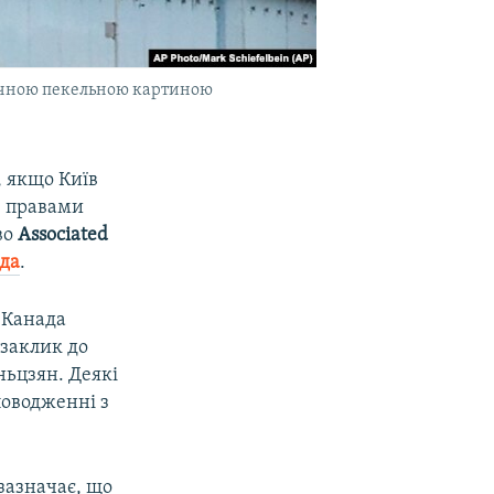
уточною пекельною картиною
, якщо Київ
з правами
во
Associated
ода
.
 Канада
 заклик до
ньцзян. Деякі
поводженні з
 зазначає, що