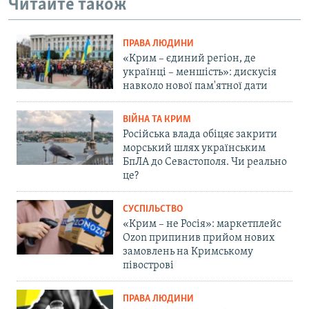
Читайте також
ПРАВА ЛЮДИНИ
«Крим – єдиний регіон, де
українці – меншість»: дискусія
навколо нової пам'ятної дати
ВІЙНА ТА КРИМ
Російська влада обіцяє закрити
морський шлях українським
БпЛА до Севастополя. Чи реально
це?
СУСПІЛЬСТВО
«Крим – не Росія»: маркетплейс
Ozon припинив прийом нових
замовлень на Кримському
півострові
ПРАВА ЛЮДИНИ