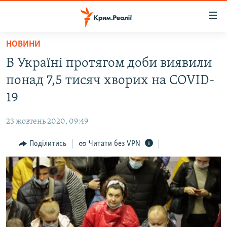
Доступність
посилання
Перейти
НОВИНИ
до
НОВИНИ
В Україні протягом доби виявили
основного
ВОДА.КРИМ
матеріалу
понад 7,5 тисяч хворих на COVID-
ВІДЕО ТА ФОТО
Перейти
19
до
ПОЛІТИКА
основної
23 жовтень 2020, 09:49
БЛОГИ
навігації
Перейти
Поділитись
Читати без VPN
ПОГЛЯД
до
ІНТЕРВ'Ю
пошуку
ВСЕ ЗА ДЕНЬ
СПЕЦПРОЕКТИ
ЯК ОБІЙТИ БЛОКУВАННЯ
ДЕПОРТАЦІЯ