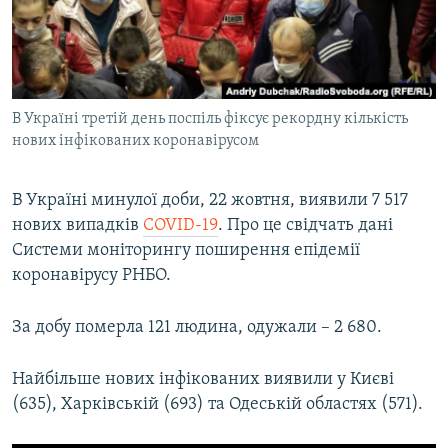
ВІДЕОУРОКИ «ELIFBE»
Русский
СВІДЧЕННЯ ОКУПАЦІЇ
Qırımtatar
УКРАЇНСЬКА ПРОБЛЕМА КРИМУ
В Україні третій день поспіль фіксує рекордну кількість
ДОЛУЧАЙСЯ!
ІНФОГРАФІКА
нових інфікованих коронавірусом
В Україні минулої доби, 22 жовтня, виявили 7 517
Усі сайти RFE/RL
нових випадків
COVID-19
. Про це свідчать дані
Системи моніторингу поширення епідемії
коронавірусу РНБО.
За добу померла 121 людина, одужали – 2 680.
Найбільше нових інфікованих виявили у Києві
(635), Харківській (693) та Одеській областях (571).