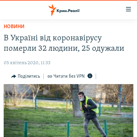
Доступність
посилання
Перейти
НОВИНИ
до
НОВИНИ
В Україні від коронавірусу
основного
ВОДА.КРИМ
матеріалу
померли 32 людини, 25 одужали
ВІДЕО ТА ФОТО
Перейти
до
05 квітень 2020, 11:33
ПОЛІТИКА
основної
БЛОГИ
Поділитись
Читати без VPN
навігації
Перейти
ПОГЛЯД
до
ІНТЕРВ'Ю
пошуку
ВСЕ ЗА ДЕНЬ
СПЕЦПРОЕКТИ
ЯК ОБІЙТИ БЛОКУВАННЯ
ДЕПОРТАЦІЯ