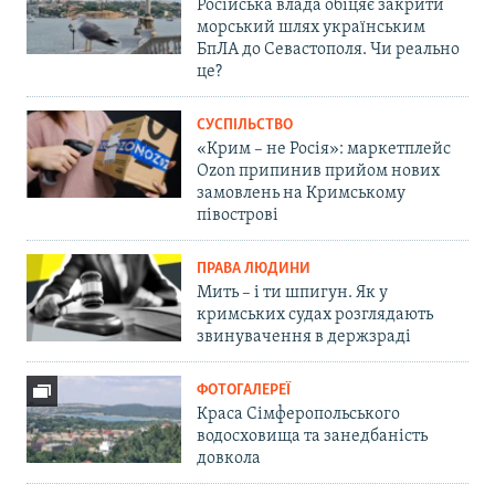
Російська влада обіцяє закрити
морський шлях українським
БпЛА до Севастополя. Чи реально
це?
СУСПІЛЬСТВО
«Крим – не Росія»: маркетплейс
Ozon припинив прийом нових
замовлень на Кримському
півострові
ПРАВА ЛЮДИНИ
Мить – і ти шпигун. Як у
кримських судах розглядають
звинувачення в держзраді
ФОТОГАЛЕРЕЇ
Краса Сімферопольського
водосховища та занедбаність
довкола