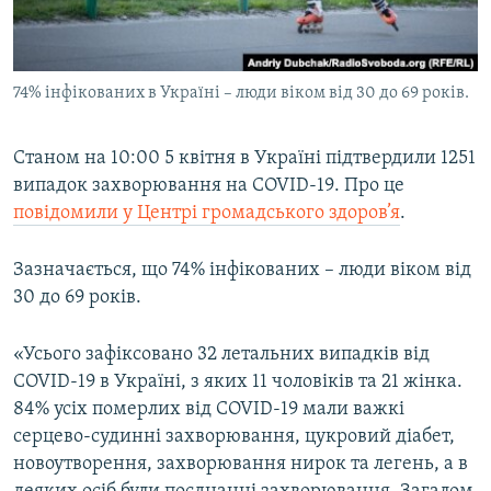
ВІДЕОУРОКИ «ELIFBE»
Русский
СВІДЧЕННЯ ОКУПАЦІЇ
Qırımtatar
74% інфікованих в Україні – люди віком від 30 до 69 років.
УКРАЇНСЬКА ПРОБЛЕМА КРИМУ
ДОЛУЧАЙСЯ!
ІНФОГРАФІКА
Станом на 10:00 5 квітня в Україні підтвердили 1251
випадок захворювання на COVID-19. Про це
повідомили у Центрі громадського здоров’я
.
Усі сайти RFE/RL
Зазначається, що 74% інфікованих – люди віком від
30 до 69 років.
«Усього зафіксовано 32 летальних випадків від
COVID-19 в Україні, з яких 11 чоловіків та 21 жінка.
84% усіх померлих від COVID-19 мали важкі
серцево-судинні захворювання, цукровий діабет,
новоутворення, захворювання нирок та легень, а в