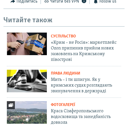
Поділитись
Читати без VPN
Follow us
Читайте також
СУСПІЛЬСТВО
«Крим – не Росія»: маркетплейс
Ozon припинив прийом нових
замовлень на Кримському
півострові
ПРАВА ЛЮДИНИ
Мить – і ти шпигун. Як у
кримських судах розглядають
звинувачення в держзраді
ФОТОГАЛЕРЕЇ
Краса Сімферопольського
водосховища та занедбаність
довкола