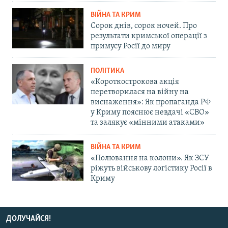
ВІЙНА ТА КРИМ
Сорок днів, сорок ночей. Про
результати кримської операції з
примусу Росії до миру
ПОЛІТИКА
«Короткострокова акція
перетворилася на війну на
виснаження»: Як пропаганда РФ
у Криму пояснює невдачі «СВО»
та залякує «мінними атаками»
ВІЙНА ТА КРИМ
«Полювання на колони». Як ЗСУ
ріжуть військову логістику Росії в
Криму
ДОЛУЧАЙСЯ!