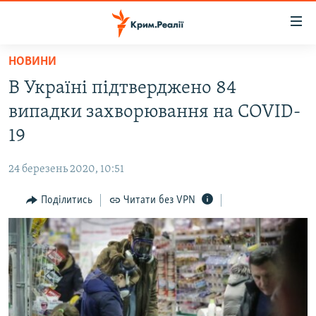
Доступність
посилання
Перейти
НОВИНИ
до
НОВИНИ
В Україні підтверджено 84
основного
ВОДА.КРИМ
матеріалу
випадки захворювання на COVID-
ВІДЕО ТА ФОТО
Перейти
19
до
ПОЛІТИКА
основної
24 березень 2020, 10:51
БЛОГИ
навігації
Перейти
Поділитись
Читати без VPN
ПОГЛЯД
до
ІНТЕРВ'Ю
пошуку
ВСЕ ЗА ДЕНЬ
СПЕЦПРОЕКТИ
ЯК ОБІЙТИ БЛОКУВАННЯ
ДЕПОРТАЦІЯ