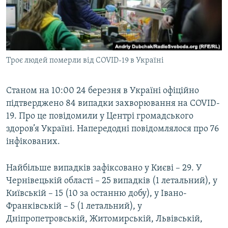
ВІДЕОУРОКИ «ELIFBE»
Русский
СВІДЧЕННЯ ОКУПАЦІЇ
Qırımtatar
УКРАЇНСЬКА ПРОБЛЕМА КРИМУ
Троє людей померли від COVID-19 в Україні
ДОЛУЧАЙСЯ!
ІНФОГРАФІКА
Станом на 10:00 24 березня в Україні офіційно
підтверджено 84 випадки захворювання на COVID-
Усі сайти RFE/RL
19. Про це повідомили у Центрі громадського
здоров’я Україні. Напередодні повідомлялося про 76
інфікованих.
Найбільше випадків зафіксовано у Києві – 29. У
Чернівецькій області – 25 випадків (1 летальний), у
Київській – 15 (10 за останню добу), у Івано-
Франківській – 5 (1 летальний), у
Дніпропетровській, Житомирській, Львівській,