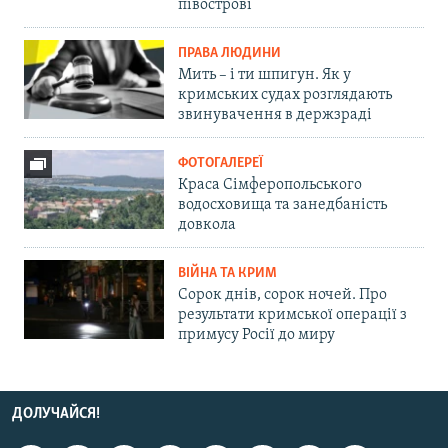
півострові
ПРАВА ЛЮДИНИ
Мить – і ти шпигун. Як у
кримських судах розглядають
звинувачення в держзраді
ФОТОГАЛЕРЕЇ
Краса Сімферопольського
водосховища та занедбаність
довкола
ВІЙНА ТА КРИМ
Сорок днів, сорок ночей. Про
результати кримської операції з
примусу Росії до миру
ДОЛУЧАЙСЯ!