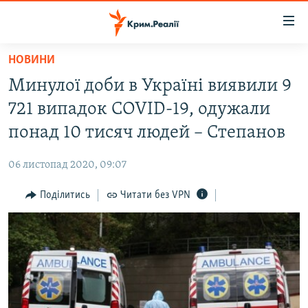
Доступність
посилання
Перейти
НОВИНИ
до
НОВИНИ
Минулої доби в Україні виявили 9
основного
ВОДА.КРИМ
матеріалу
721 випадок COVID-19, одужали
ВІДЕО ТА ФОТО
Перейти
понад 10 тисяч людей – Степанов
до
ПОЛІТИКА
основної
06 листопад 2020, 09:07
БЛОГИ
навігації
Перейти
Поділитись
Читати без VPN
ПОГЛЯД
до
ІНТЕРВ'Ю
пошуку
ВСЕ ЗА ДЕНЬ
СПЕЦПРОЕКТИ
ЯК ОБІЙТИ БЛОКУВАННЯ
ДЕПОРТАЦІЯ