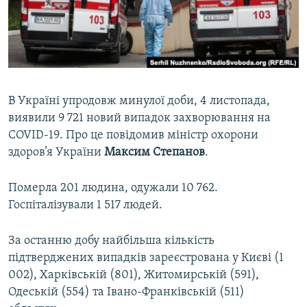
ВІДЕОУРОКИ «ELIFBE»
Русский
СВІДЧЕННЯ ОКУПАЦІЇ
Qırımtatar
УКРАЇНСЬКА ПРОБЛЕМА КРИМУ
ДОЛУЧАЙСЯ!
ІНФОГРАФІКА
В Україні упродовж минулої доби, 4 листопада,
виявили 9 721 новий випадок захворювання на
COVID-19. Про це повідомив міністр охорони
Усі сайти RFE/RL
здоров’я України
Максим Степанов
.
Померла 201 людина, одужали 10 762.
Госпіталізували 1 517 людей.
За останню добу найбільша кількість
підтверджених випадків зареєстрована у Києві (1
002), Харківській (801), Житомирській (591),
Одеській (554) та Івано-Франківській (511)