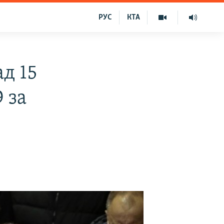
РУС
КТА
д 15
 за