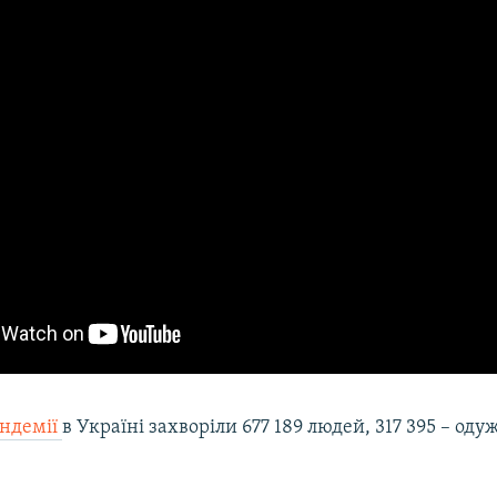
ндемії
в Україні захворіли 677 189 людей, 317 395 – од