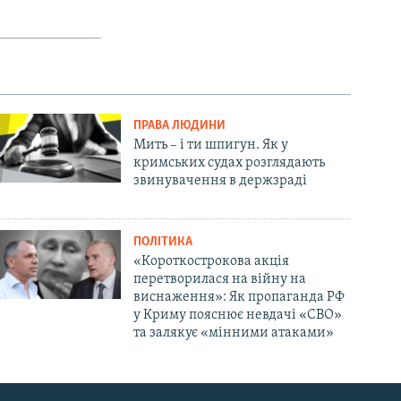
ПРАВА ЛЮДИНИ
Мить – і ти шпигун. Як у
кримських судах розглядають
звинувачення в держзраді
ПОЛІТИКА
«Короткострокова акція
перетворилася на війну на
виснаження»: Як пропаганда РФ
у Криму пояснює невдачі «СВО»
та залякує «мінними атаками»