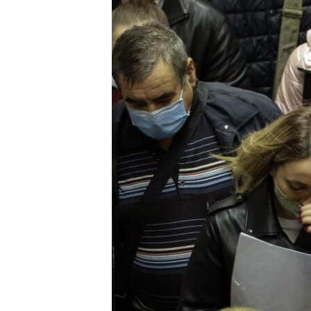
ВІДЕОУРОКИ «ELIFBE»
СВІДЧЕННЯ ОКУПАЦІЇ
УКРАЇНСЬКА ПРОБЛЕМА КРИМУ
ІНФОГРАФІКА