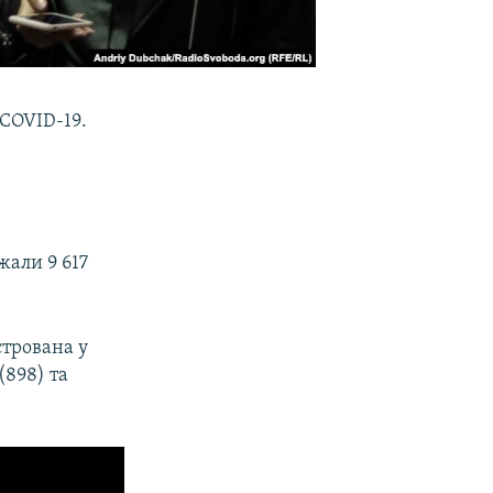
 COVID-19.
жали 9 617
стрована у
(898) та