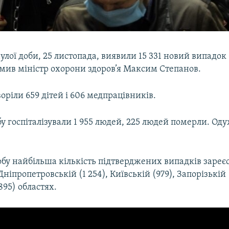
улої доби, 25 листопада, виявили 15 331 новий випадок
омив міністр охорони здоров’я Максим Степанов.
оріли 659 дітей і 606 медпрацівників.
у госпіталізували 1 955 людей, 225 людей померли. Оду
бу найбільша кількість підтверджених випадків зареє
 Дніпропетровській (1 254), Київській (979), Запорізькій 
895) областях.