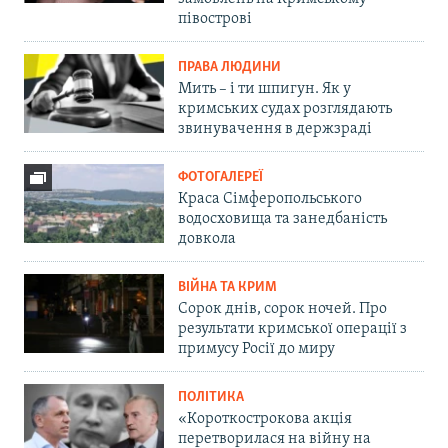
півострові
ПРАВА ЛЮДИНИ
Мить – і ти шпигун. Як у
кримських судах розглядають
звинувачення в держзраді
ФОТОГАЛЕРЕЇ
Краса Сімферопольського
водосховища та занедбаність
довкола
ВІЙНА ТА КРИМ
Сорок днів, сорок ночей. Про
результати кримської операції з
примусу Росії до миру
ПОЛІТИКА
«Короткострокова акція
перетворилася на війну на