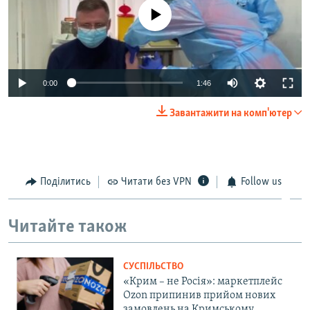
No media source currently available
Auto
0:00
1:46
240p
Завантажити на комп'ютер
360p
Auto
240p
360p
480p
480p
720p
Поділитись
Читати без VPN
Follow us
720p
1080p
1080p
Читайте також
СУСПІЛЬСТВО
«Крим – не Росія»: маркетплейс
Ozon припинив прийом нових
замовлень на Кримському