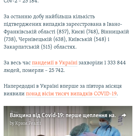
CoV-2 – 25 184.
За останню добу найбільша кількість
підтверджених випадків зареєстрована в Івано-
Франківській області (857), Києві (748), Вінницькій
(738), Чернівецькій (638), Київській (548) і
Закарпатській (515) областях.
За весь час
пандемії в Україні
захворіли 1 333 844
людей, померли – 25 742.
Напередодні в Україні вперше за півтора місяця
виявили
понад вісім тисяч випадків COVID-19
.
Вакцина від Covid-19: перше щеплення на Одещині отримав дитячий інфекціоніст (відео)
by
Крим.Реалії