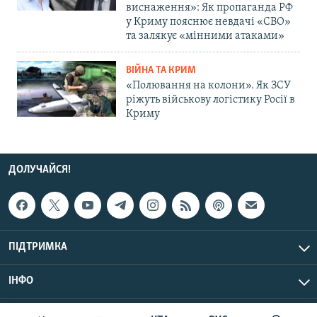
виснаження»: Як пропаганда РФ
у Криму пояснює невдачі «СВО»
та залякує «мінними атаками»
ВІЙНА ТА КРИМ
«Полювання на колони». Як ЗСУ
ріжуть військову логістику Росії в
Криму
ДОЛУЧАЙСЯ!
ПІДТРИМКА
ІНФО