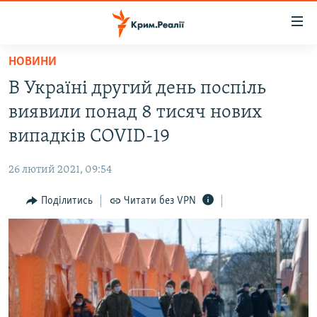
Доступність
посилання
Перейти
НОВИНИ
до
НОВИНИ
В Україні другий день поспіль
основного
ВОДА.КРИМ
матеріалу
виявили понад 8 тисяч нових
ВІДЕО ТА ФОТО
Перейти
випадків COVID-19
до
ПОЛІТИКА
основної
26 лютий 2021, 09:54
БЛОГИ
навігації
Перейти
Поділитись
Читати без VPN
ПОГЛЯД
до
ІНТЕРВ'Ю
пошуку
ВСЕ ЗА ДЕНЬ
СПЕЦПРОЕКТИ
ЯК ОБІЙТИ БЛОКУВАННЯ
ДЕПОРТАЦІЯ