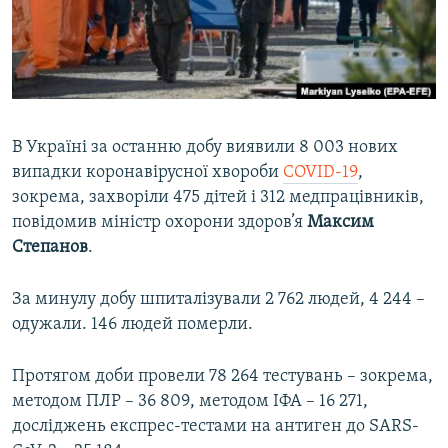
ВІДЕОУРОКИ «ELIFBE»
Русский
СВІДЧЕННЯ ОКУПАЦІЇ
Qırımtatar
УКРАЇНСЬКА ПРОБЛЕМА КРИМУ
ДОЛУЧАЙСЯ!
ІНФОГРАФІКА
В Україні за останню добу виявили 8 003 нових
випадки коронавірусної хвороби
COVID-19
,
зокрема, захворіли 475 дітей і 312 медпрацівників,
Усі сайти RFE/RL
повідомив міністр охорони здоров’я
Максим
Степанов
.
За минулу добу шпиталізували 2 762 людей, 4 244 –
одужали. 146 людей померли.
Протягом доби провели 78 264 тестувань – зокрема,
методом ПЛР – 36 809, методом ІФА – 16 271,
досліджень експрес-тестами на антиген до SARS-