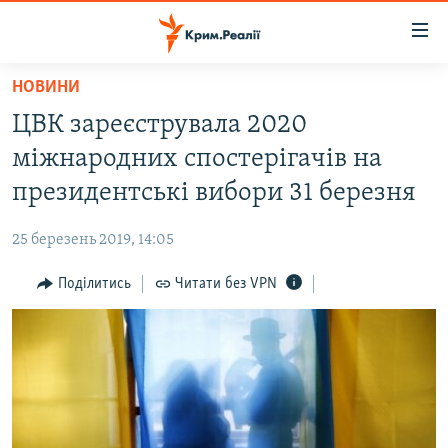
Доступність
посилання
Перейти
НОВИНИ
до
НОВИНИ
ЦВК зареєструвала 2020
основного
ВОДА.КРИМ
матеріалу
міжнародних спостерігачів на
ВІДЕО ТА ФОТО
Перейти
президентські вибори 31 березня
до
ПОЛІТИКА
основної
25 березень 2019, 14:05
БЛОГИ
навігації
Перейти
Поділитись
Читати без VPN
ПОГЛЯД
до
ІНТЕРВ'Ю
пошуку
ВСЕ ЗА ДЕНЬ
СПЕЦПРОЕКТИ
ЯК ОБІЙТИ БЛОКУВАННЯ
ДЕПОРТАЦІЯ