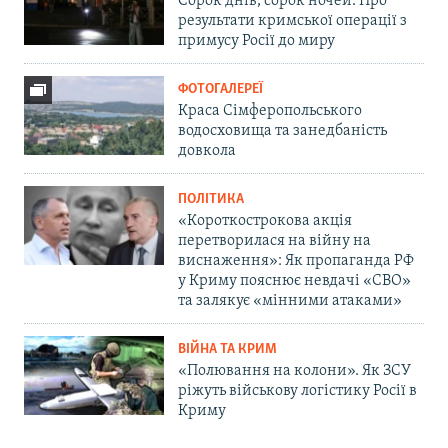
Сорок днів, сорок ночей. Про
результати кримської операції з
примусу Росії до миру
ФОТОГАЛЕРЕЇ
Краса Сімферопольського
водосховища та занедбаність
довкола
ПОЛІТИКА
«Короткострокова акція
перетворилася на війну на
виснаження»: Як пропаганда РФ
у Криму пояснює невдачі «СВО»
та залякує «мінними атаками»
ВІЙНА ТА КРИМ
«Полювання на колони». Як ЗСУ
ріжуть військову логістику Росії в
Криму