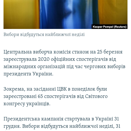
ВІДЕОУРОКИ «ELIFBE»
Русский
СВІДЧЕННЯ ОКУПАЦІЇ
Qırımtatar
УКРАЇНСЬКА ПРОБЛЕМА КРИМУ
Вибори відбудуться найближчої неділі
ДОЛУЧАЙСЯ!
ІНФОГРАФІКА
Центральна виборча комісія станом на 25 березня
зареєструвала 2020 офіційних спостерігачів від
Усі сайти RFE/RL
міжнародних організацій під час чергових виборів
президента України.
Зокрема, на засіданні ЦВК в понеділок були
зареєстровані 65 спостерігачів від Світового
конгресу українців.
Президентська кампанія стартувала в Україні 31
грудня. Вибори відбудуться найближчої неділі, 31