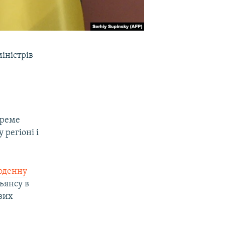
іністрів
креме
регіоні і
воденну
льянсу в
ових