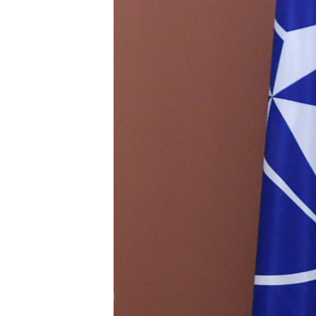
ВІДЕОУРОКИ «ELIFBE»
СВІДЧЕННЯ ОКУПАЦІЇ
УКРАЇНСЬКА ПРОБЛЕМА КРИМУ
ІНФОГРАФІКА