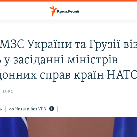
МЗС України та Грузії ві
 у засіданні міністрів
донних справ країн НАТ
 13:52
ь
Читати без VPN