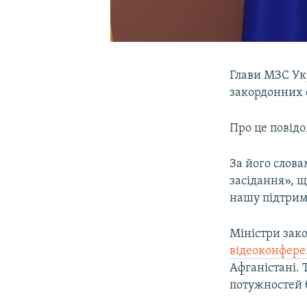
Глави МЗС Укр
закордонних 
Про це повід
За його слова
засідання», щ
нашу підтрим
Міністри зак
відеоконфере
Афганістані. 
потужностей б