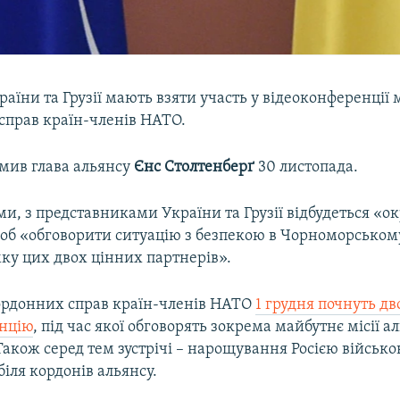
аїни та Грузії мають взяти участь у відеоконференції м
справ країн-членів НАТО.
омив глава альянсу
Єнс Столтенберґ
30 листопада.
ми, з представниками України та Грузії відбудеться «о
об «обговорити ситуацію з безпекою в Чорноморському 
ку цих двох цінних партнерів».
ордонних справ країн-членів НАТО
1 грудня почнуть д
нцію
, під час якої обговорять зокрема майбутнє місії а
Також серед тем зустрічі – нарощування Росією військ
іля кордонів альянсу.