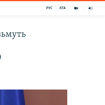
РУС
КТА
зьмуть
О