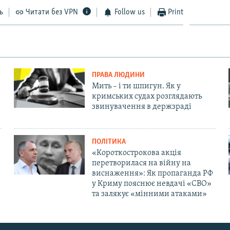
ь
Читати без VPN
Follow us
Print
ПРАВА ЛЮДИНИ
Мить – і ти шпигун. Як у
кримських судах розглядають
звинувачення в держзраді
ПОЛІТИКА
«Короткострокова акція
перетворилася на війну на
виснаження»: Як пропаганда РФ
у Криму пояснює невдачі «СВО»
та залякує «мінними атаками»