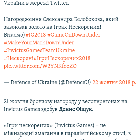
України в мережі Twitter.
Нагородження Олександра Белобокова, який
завоював золото на Іграх Нескорених!
Вітаємо)
#IG2018
#GameOnDownUnder
#MakeYourMarkDownUnder
#InvictusGamesTeamUkraine
#Нескорені
#ІгриНескорених2018
pic.twitter.com/W2YNKfooZO
— Defence of Ukraine (@DefenceU)
22 жовтня 2018 р.
21 жовтня бронзову нагороду у велоперегонах на
Invictus Games здобув
Денис Фіщук
.
«Ігри нескорених» (Invictus Games) – це
міжнародні змагання в паралімпійському стилі, в