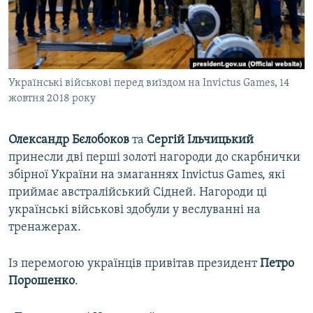
ВІДЕОУРОКИ «ELIFBE»
Русский
СВІДЧЕННЯ ОКУПАЦІЇ
Qırımtatar
УКРАЇНСЬКА ПРОБЛЕМА КРИМУ
Українські військові перед виїздом на Invictus Games, 14
ДОЛУЧАЙСЯ!
ІНФОГРАФІКА
жовтня 2018 року
Олександр Бєлобоков
та
Сергій Ільчицький
Усі сайти RFE/RL
принесли дві перші золоті нагороди до скарбнички
збірної України на змаганнях Invictus Games, які
приймає австралійський Сідней. Нагороди ці
українські військові здобули у веслуванні на
тренажерах.
Із перемогою українців привітав президент
Петро
Порошенко
.