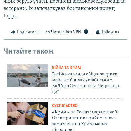
яких беруть участь поранені військовослужбовці та
ветерани. Їх започаткував британський принц
Гаррі.
Поділитись
Читати без VPN
Follow us
Читайте також
ВІЙНА ТА КРИМ
Російська влада обіцяє закрити
морський шлях українським
БпЛА до Севастополя. Чи реально
це?
СУСПІЛЬСТВО
«Крим – не Росія»: маркетплейс
Ozon припинив прийом нових
замовлень на Кримському
півострові