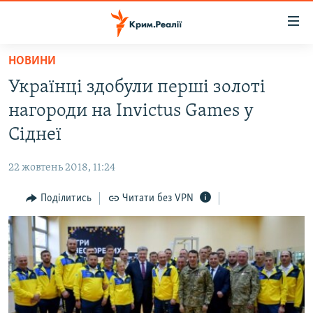
Доступність
посилання
Перейти
НОВИНИ
до
НОВИНИ
Українці здобули перші золоті
основного
ВОДА.КРИМ
матеріалу
нагороди на Invictus Games у
ВІДЕО ТА ФОТО
Перейти
Сіднеї
до
ПОЛІТИКА
основної
22 жовтень 2018, 11:24
БЛОГИ
навігації
Перейти
Поділитись
Читати без VPN
ПОГЛЯД
до
ІНТЕРВ'Ю
пошуку
ВСЕ ЗА ДЕНЬ
СПЕЦПРОЕКТИ
ЯК ОБІЙТИ БЛОКУВАННЯ
ДЕПОРТАЦІЯ