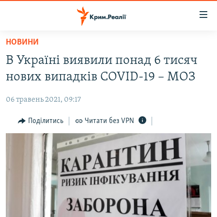
Доступність
посилання
Перейти
НОВИНИ
до
НОВИНИ
В Україні виявили понад 6 тисяч
основного
ВОДА.КРИМ
матеріалу
нових випадків COVID-19 – МОЗ
ВІДЕО ТА ФОТО
Перейти
до
06 травень 2021, 09:17
ПОЛІТИКА
основної
БЛОГИ
Поділитись
Читати без VPN
навігації
Перейти
ПОГЛЯД
до
ІНТЕРВ'Ю
пошуку
ВСЕ ЗА ДЕНЬ
СПЕЦПРОЕКТИ
ЯК ОБІЙТИ БЛОКУВАННЯ
ДЕПОРТАЦІЯ