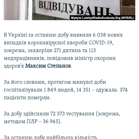
ВІДЕОУРОКИ «ELIFBE»
Русский
СВІДЧЕННЯ ОКУПАЦІЇ
Qırımtatar
УКРАЇНСЬКА ПРОБЛЕМА КРИМУ
В Україні за останню добу виявили 6 038 нових
ДОЛУЧАЙСЯ!
ІНФОГРАФІКА
випадків коронавірусної хвороби COVID-19,
зокрема, захворіли 271 дитина та 113
медпрацівників, повідомив міністр охорони
здоров’я
Максим Степанов
.
Усі сайти RFE/RL
За його словами, протягом минулої доби
госпіталізували 1 849 людей, 14 351 – одужала. 374
пацієнти померли.
За добу здійснили 72 373 тестування (зокрема,
методом ПЛР – 36 945).
За останню добу найбільша кількість