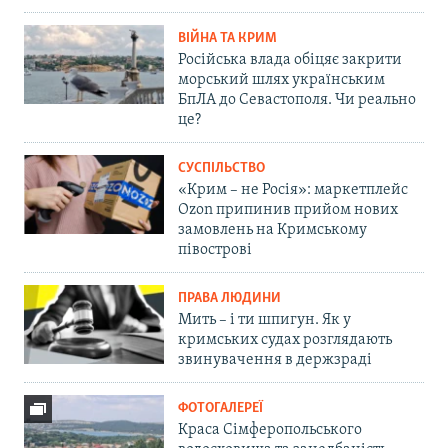
ВІЙНА ТА КРИМ
Російська влада обіцяє закрити
морський шлях українським
БпЛА до Севастополя. Чи реально
це?
СУСПІЛЬСТВО
«Крим – не Росія»: маркетплейс
Ozon припинив прийом нових
замовлень на Кримському
півострові
ПРАВА ЛЮДИНИ
Мить – і ти шпигун. Як у
кримських судах розглядають
звинувачення в держзраді
ФОТОГАЛЕРЕЇ
Краса Сімферопольського