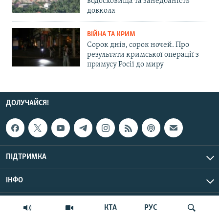
водосховища та занедбаність
довкола
ВІЙНА ТА КРИМ
Сорок днів, сорок ночей. Про
результати кримської операції з
примусу Росії до миру
ДОЛУЧАЙСЯ!
ПІДТРИМКА
ІНФО
© Крим.Реалії, 2026 | Усі права застережено.
КТА
РУС