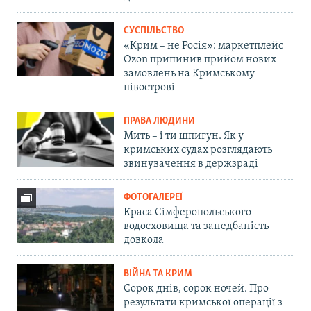
СУСПІЛЬСТВО
«Крим – не Росія»: маркетплейс
Ozon припинив прийом нових
замовлень на Кримському
півострові
ПРАВА ЛЮДИНИ
Мить – і ти шпигун. Як у
кримських судах розглядають
звинувачення в держзраді
ФОТОГАЛЕРЕЇ
Краса Сімферопольського
водосховища та занедбаність
довкола
ВІЙНА ТА КРИМ
Сорок днів, сорок ночей. Про
результати кримської операції з