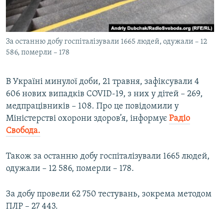
ВІДЕОУРОКИ «ELIFBE»
Русский
СВІДЧЕННЯ ОКУПАЦІЇ
Qırımtatar
За останню добу госпіталізували 1665 людей, одужали – 12
УКРАЇНСЬКА ПРОБЛЕМА КРИМУ
586, померли – 178
ДОЛУЧАЙСЯ!
ІНФОГРАФІКА
В Україні минулої доби, 21 травня, зафіксували 4
606 нових випадків COVID-19, з них у дітей – 269,
медпрацівників – 108. Про це повідомили у
Усі сайти RFE/RL
Міністерстві охорони здоров’я, інформує
Радіо
Свобода.
Також за останню добу госпіталізували 1665 людей,
одужали – 12 586, померли – 178.
За добу провели 62 750 тестувань, зокрема методом
ПЛР – 27 443.