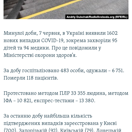
ВІДЕОУРОКИ «ELIFBE»
Русский
СВІДЧЕННЯ ОКУПАЦІЇ
Qırımtatar
УКРАЇНСЬКА ПРОБЛЕМА КРИМУ
Минулої доби, 7 червня, в Україні виявили 1602
ДОЛУЧАЙСЯ!
ІНФОГРАФІКА
нових випадки COVID-19, зокрема захворіли 95
дітей та 94 медики. Про це повідомили у
Міністерстві охорони здоров’я.
Усі сайти RFE/RL
За добу госпіталізовано 483 особи, одужали – 6 751.
Померли 118 пацієнтів.
Протестовано методом ПЛР 33 355 людина, методом
ІФА – 10 821, експрес-тестами – 13 380.
За останню добу найбільша кількість
підтверджених випадків зареєстрована у Києві
(700), Запорізькій (92), Київській (79), Донецькій