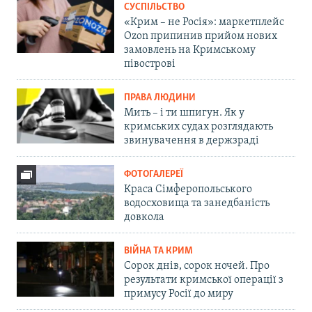
СУСПІЛЬСТВО
«Крим – не Росія»: маркетплейс
Ozon припинив прийом нових
замовлень на Кримському
півострові
ПРАВА ЛЮДИНИ
Мить – і ти шпигун. Як у
кримських судах розглядають
звинувачення в держзраді
ФОТОГАЛЕРЕЇ
Краса Сімферопольського
водосховища та занедбаність
довкола
ВІЙНА ТА КРИМ
Сорок днів, сорок ночей. Про
результати кримської операції з
примусу Росії до миру