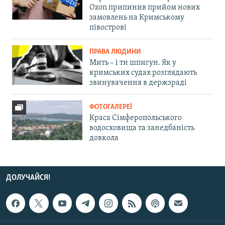
Ozon припинив прийом нових
замовлень на Кримському
півострові
ПРАВА ЛЮДИНИ
Мить – і ти шпигун. Як у
кримських судах розглядають
звинувачення в держзраді
ФОТОГАЛЕРЕЇ
Краса Сімферопольського
водосховища та занедбаність
довкола
ДОЛУЧАЙСЯ!