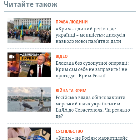
Читайте також
ПРАВА ЛЮДИНИ
«Крим – єдиний регіон, де
українці – меншість»: дискусія
навколо нової пам'ятної дати
ВІДЕО
Блокада без сухопутної операції:
Крим сам себе не заправить і не
прогодує | Крим.Реалії
ВІЙНА ТА КРИМ
Російська влада обіцяє закрити
морський шлях українським
БпЛА до Севастополя. Чи реально
це?
СУСПІЛЬСТВО
«Крим – не Росія»: маркетплейс