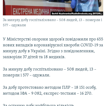
ВІДЕОУРОКИ «ELIFBE»
Русский
СВІДЧЕННЯ ОКУПАЦІЇ
Qırımtatar
За минулу добу госпіталізовано – 508 людей, 13 – померли і
УКРАЇНСЬКА ПРОБЛЕМА КРИМУ
577 – одужали
ДОЛУЧАЙСЯ!
ІНФОГРАФІКА
У Міністерстві охорони здоров’я повідомили про 655
нових випадків коронавірусної хвороби COVID-19 за
минулу добу в Україні. Згідно з повідомленням,
Усі сайти RFE/RL
захворіли 37 дітей та 18 медиків.
За минулу добу госпіталізовано – 508 людей, 13 –
померли і 577 – одужали.
За добу протестовано методом ПЛР – 18 151 особу,
методом ІФА – 9 082, експрес-тестами – 16 270.
За останню добу найбільша кількість