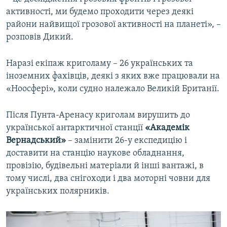
активності, ми будемо проходити через деякі
райони найвищої грозової активності на планеті», –
розповів Дикий.
Наразі екіпаж криголаму – 26 українських та
іноземних фахівців, деякі з яких вже працювали на
«Ноосфері», коли судно належало Великій Британії.
Після Пунта-Аренасу криголам вирушить до
української антарктичної станції
«Академік
Вернадський»
– замінити 26-у експедицію і
доставити на станцію наукове обладнання,
провізію, будівельні матеріали й інші вантажі, в
тому числі, два снігоходи і два моторні човни для
українських полярників.