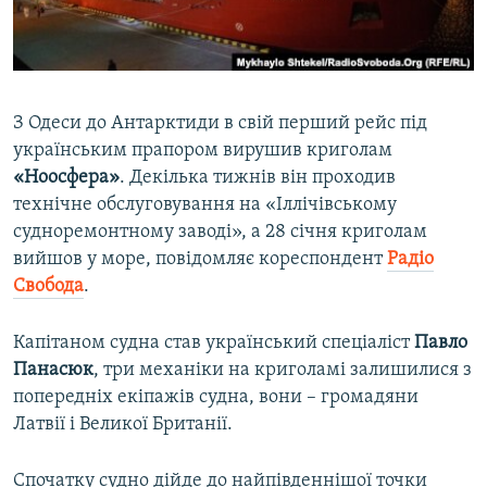
ВІДЕОУРОКИ «ELIFBE»
Русский
СВІДЧЕННЯ ОКУПАЦІЇ
Qırımtatar
УКРАЇНСЬКА ПРОБЛЕМА КРИМУ
З Одеси до Антарктиди в свій перший рейс під
ДОЛУЧАЙСЯ!
ІНФОГРАФІКА
українським прапором вирушив криголам
«Ноосфера»
. Декілька тижнів він проходив
технічне обслуговування на «Іллічівському
судноремонтному заводі», а 28 січня криголам
Усі сайти RFE/RL
вийшов у море, повідомляє кореспондент
Радіо
Свобода
.
Капітаном судна став український спеціаліст
Павло
Панасюк
, три механіки на криголамі залишилися з
попередніх екіпажів судна, вони – громадяни
Латвії і Великої Британії.
Спочатку судно дійде до найпівденнішої точки