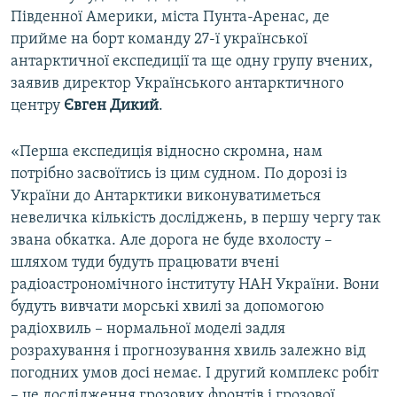
Південної Америки, міста Пунта-Аренас, де
прийме на борт команду 27-ї української
антарктичної експедиції та ще одну групу вчених,
заявив директор Українського антарктичного
центру
Євген Дикий
.
«Перша експедиція відносно скромна, нам
потрібно засвоїтись із цим судном. По дорозі із
України до Антарктики виконуватиметься
невеличка кількість досліджень, в першу чергу так
звана обкатка. Але дорога не буде вхолосту –
шляхом туди будуть працювати вчені
радіоастрономічного інституту НАН України. Вони
будуть вивчати морські хвилі за допомогою
радіохвиль – нормальної моделі задля
розрахування і прогнозування хвиль залежно від
погодних умов досі немає. І другий комплекс робіт
– це дослідження грозових фронтів і грозової