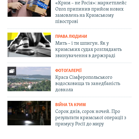
«Крим – не Росія»: маркетплейс
Ozon припинив прийом нових
замовлень на Кримському
півострові
ПРАВА ЛЮДИНИ
Мить – і ти шпигун. Як у
кримських судах розглядають
звинувачення в держзраді
ФОТОГАЛЕРЕЇ
Краса Сімферопольського
водосховища та занедбаність
довкола
ВІЙНА ТА КРИМ
Сорок днів, сорок ночей. Про
результати кримської операції з
примусу Росії до миру