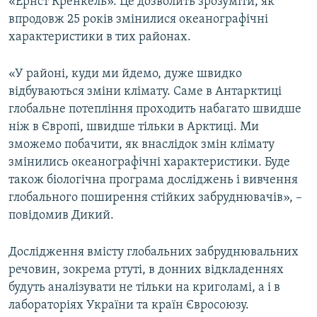
«Ернст Кренкель». Це дозволить зрозуміти, як
впродовж 25 років змінилися океанографічні
характеристики в тих районах.
«У районі, куди ми йдемо, дуже швидко
відбуваються зміни клімату. Саме в Антарктиці
глобальне потепління проходить набагато швидше
ніж в Європі, швидше тільки в Арктиці. Ми
зможемо побачити, як внаслідок змін клімату
змінились океанографічні характеристики. Буде
також біологічна програма досліджень і вивчення
глобального поширення стійких забруднювачів», –
повідомив Дикий.
Дослідження вмісту глобальних забруднювальних
речовин, зокрема ртуті, в донних відкладеннях
будуть аналізувати не тільки на криголамі, а і в
лабораторіях України та країн Євросоюзу.