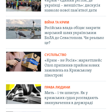
«Крим – єдиний регіон, де
українці – меншість»: дискусія
навколо нової пам'ятної дати
ВІЙНА ТА КРИМ
Російська влада обіцяє закрити
морський шлях українським
БпЛА до Севастополя. Чи реально
це?
СУСПІЛЬСТВО
«Крим – не Росія»: маркетплейс
Ozon припинив прийом нових
замовлень на Кримському
півострові
ПРАВА ЛЮДИНИ
Мить – і ти шпигун. Як у
кримських судах розглядають
звинувачення в держзраді