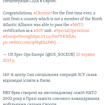
спецоперацій США в Європі.
Congratulations,
#Ukraine
! For the first time ever, a
unit from a country which is not a member of the North
Atlantic Alliance was able to pass the
#NATO
certification as a
#SOF
unit.
#SpecialOperations
#EuropeStrong
https://t.co/Pm7YK9rhAs
pic.twitter.com/ipNq82u3WQ
— US Spec Ops Europe (@US_SOCEUR)
25 червня
2019 р.
140-й центр Сил спеціальних операцій ЗСУ склав
відповідні іспити в Литві.
NRF були створені на листопадовому саміті НАТО
2002 року в Празі замість союзного командування
мобільними силами Європи.