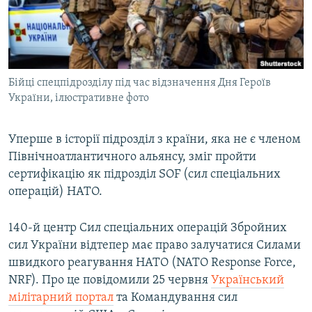
ВІДЕОУРОКИ «ELIFBE»
Русский
СВІДЧЕННЯ ОКУПАЦІЇ
Qırımtatar
УКРАЇНСЬКА ПРОБЛЕМА КРИМУ
Бійці спецпідрозділу під час відзначення Дня Героїв
ДОЛУЧАЙСЯ!
ІНФОГРАФІКА
України, ілюстративне фото
Уперше в історії підрозділ з країни, яка не є членом
Усі сайти RFE/RL
Північноатлантичного альянсу, зміг пройти
сертифікацію як підрозділ SOF (сил спеціальних
операцій) НАТО.
140-й центр Сил спеціальних операцій Збройних
сил України відтепер має право залучатися Силами
швидкого реагування НАТО (NATO Response Force,
NRF). Про це повідомили 25 червня
Український
мілітарний портал
та Командування сил