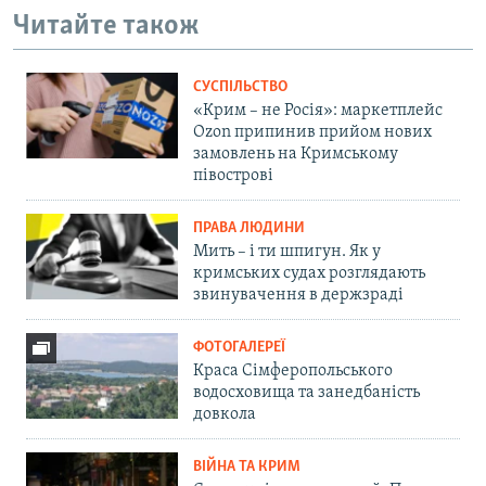
Читайте також
СУСПІЛЬСТВО
«Крим – не Росія»: маркетплейс
Ozon припинив прийом нових
замовлень на Кримському
півострові
ПРАВА ЛЮДИНИ
Мить – і ти шпигун. Як у
кримських судах розглядають
звинувачення в держзраді
ФОТОГАЛЕРЕЇ
Краса Сімферопольського
водосховища та занедбаність
довкола
ВІЙНА ТА КРИМ