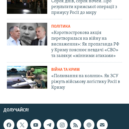
Сорок днів, сорок ночей. Про
результати кримської операції з
примусу Росії до миру
ПОЛІТИКА
«Короткострокова акція
перетворилася на війну на
виснаження»: Як пропаганда РФ
у Криму пояснює невдачі «СВО»
та залякує «мінними атаками»
ВІЙНА ТА КРИМ
«Полювання на колони». Як ЗСУ
ріжуть військову логістику Росії в
Криму
ДОЛУЧАЙСЯ!