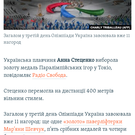
ВІДЕОУРОКИ «ELIFBE»
Русский
СВІДЧЕННЯ ОКУПАЦІЇ
Qırımtatar
УКРАЇНСЬКА ПРОБЛЕМА КРИМУ
Загалом у третій день Олімпіади Україна завоювала вже 11
ДОЛУЧАЙСЯ!
ІНФОГРАФІКА
нагород
Українська плавчиня
Анна Стеценко
виборола
Усі сайти RFE/RL
золоту медаль Паралімпійських ігор у Токіо,
повідомляє
Радіо Свобода
.
Стеценко перемогла на дистанції 400 метрів
вільним стилем.
Загалом у третій день Олімпіади Україна завоювала
вже 11 нагород: ще одне
«золото» паверліфтерки
Мар’яни Шевчук
, п’ять срібних медалей та чотири