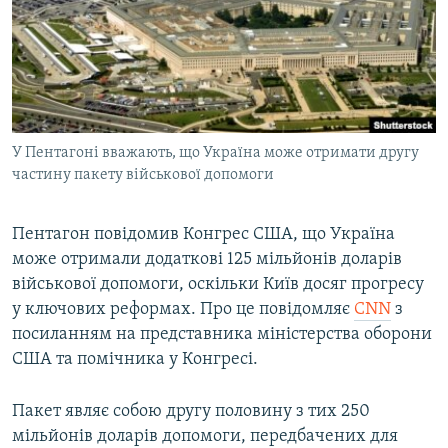
ВІДЕОУРОКИ «ELIFBE»
Русский
СВІДЧЕННЯ ОКУПАЦІЇ
Qırımtatar
УКРАЇНСЬКА ПРОБЛЕМА КРИМУ
ДОЛУЧАЙСЯ!
ІНФОГРАФІКА
У Пентагоні вважають, що Україна може отримати другу
частину пакету військової допомоги
Усі сайти RFE/RL
Пентагон повідомив Конгрес США, що Україна
може отримали додаткові 125 мільйонів доларів
військової допомоги, оскільки Київ досяг прогресу
у ключових реформах. Про це повідомляє
CNN
з
посиланням на представника міністерства оборони
США та помічника у Конгресі.
Пакет являє собою другу половину з тих 250
мільйонів доларів допомоги, передбачених для