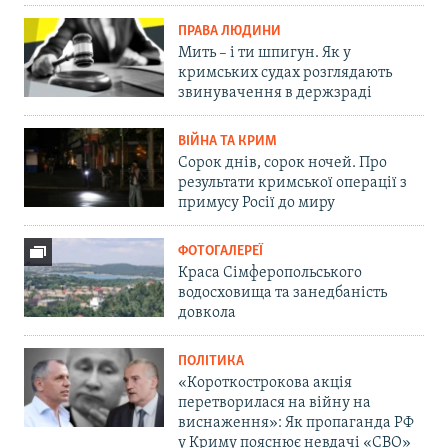
ПРАВА ЛЮДИНИ
Мить – і ти шпигун. Як у
кримських судах розглядають
звинувачення в держзраді
ВІЙНА ТА КРИМ
Сорок днів, сорок ночей. Про
результати кримської операції з
примусу Росії до миру
ФОТОГАЛЕРЕЇ
Краса Сімферопольського
водосховища та занедбаність
довкола
ПОЛІТИКА
«Короткострокова акція
перетворилася на війну на
виснаження»: Як пропаганда РФ
у Криму пояснює невдачі «СВО»