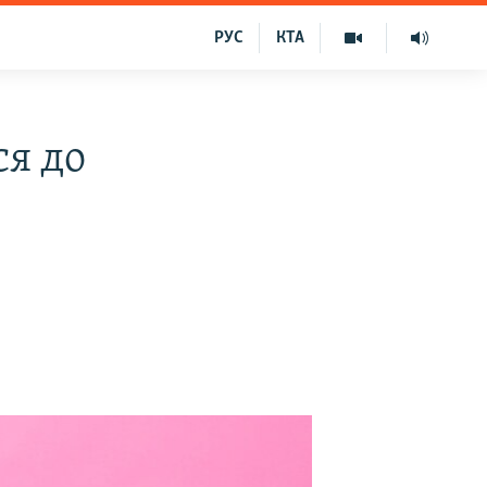
РУС
КТА
ся до