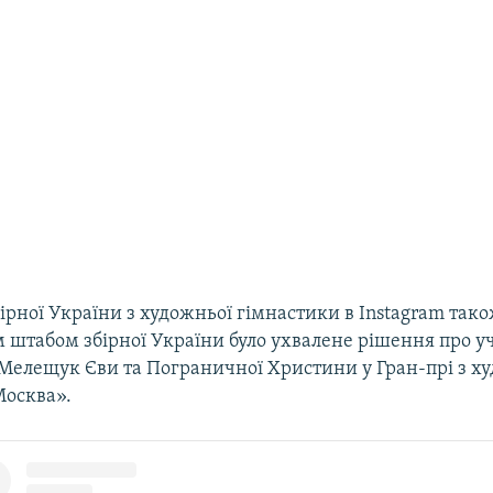
бірної України з художньої гімнастики в Instagram так
 штабом збірної України було ухвалене рішення про у
Мелещук Єви та Пограничної Христини у Гран-прі з х
Москва».