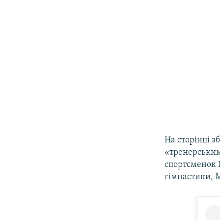
На сторінці з
«тренерським
спортсменок 
гімнастики, 