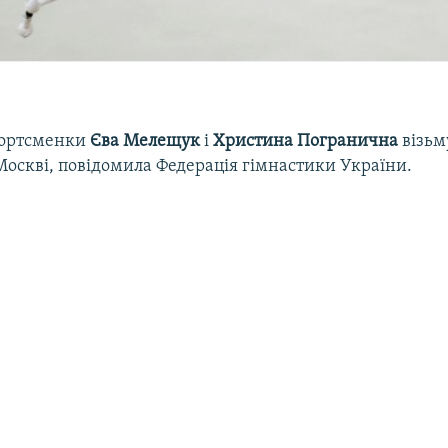
портсменки
Єва Мелещук
і
Христина Погранична
візьм
Москві, повідомила Федерація гімнастики України.