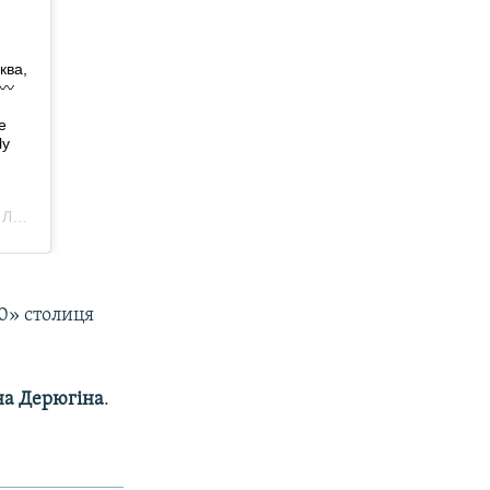
0» столиця
на Дерюгіна
.