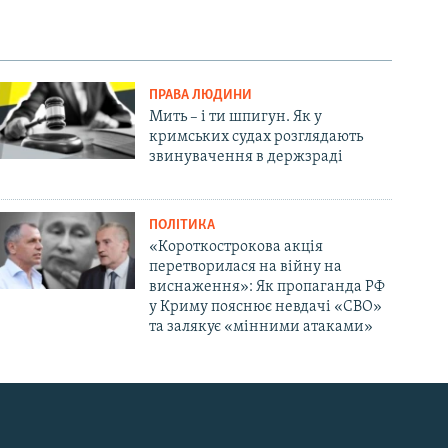
ПРАВА ЛЮДИНИ
Мить – і ти шпигун. Як у
кримських судах розглядають
звинувачення в держзраді
ПОЛІТИКА
«Короткострокова акція
перетворилася на війну на
виснаження»: Як пропаганда РФ
у Криму пояснює невдачі «СВО»
та залякує «мінними атаками»