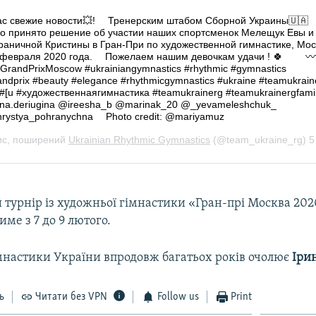
турнір із художньої гімнастики «Гран-прі Москва 202
име з 7 до 9 лютого.
мнастики України впродовж багатьох років очолює
Іри
ь
Читати без VPN
Follow us
Print