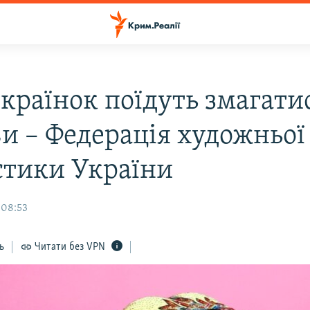
українок поїдуть змагати
и – Федерація художньої
стики України
 08:53
ь
Читати без VPN