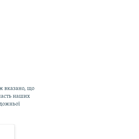
ож вказано, що
часть наших
удожньої