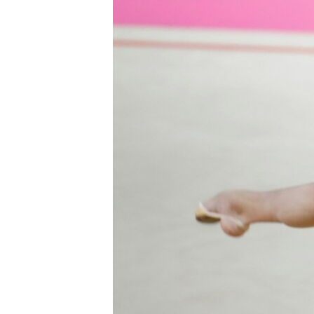
ВІДЕОУРОКИ «ELIFBE»
СВІДЧЕННЯ ОКУПАЦІЇ
УКРАЇНСЬКА ПРОБЛЕМА КРИМУ
ІНФОГРАФІКА