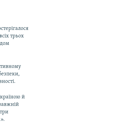
стерігалося
всіх трьох
одом
ативному
безпеки,
вності.
Україною й
правжній
 три
».