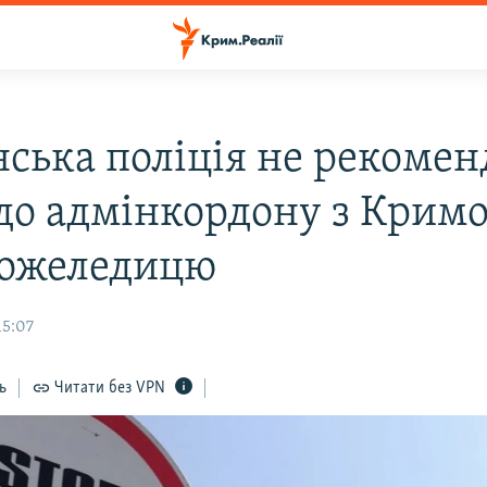
нська поліція не рекомен
 до адмінкордону з Крим
 ожеледицю
15:07
ь
Читати без VPN