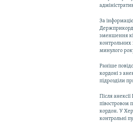
адміністратив
За інформаці
Держприкордо
зменшення кіл
контрольних п
минулого рок
Раніше повід
кордоні з ан
підрозділи пр
Після анексі
півостровом 
кордон. У Хе
контрольні пу