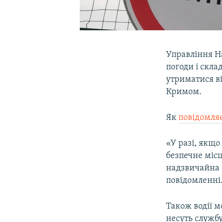
Управління Н
погоди і склад
утриматися в
Кримом.
Як
повідомля
«У разі, якщо
безпечне місц
надзвичайна с
повідомленні
Також водії м
несуть служб