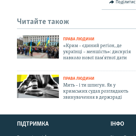
Поділитис
Читайте також
ПРАВА ЛЮДИНИ
«Крим – єдиний регіон, де
українці – меншість»: дискусія
навколо нової пам'ятної дати
ПРАВА ЛЮДИНИ
Мить – і ти шпигун. Як у
кримських судах розглядають
звинувачення в держзраді
Русский
ПІДТРИМКА
ІНФО
Qırımtatar