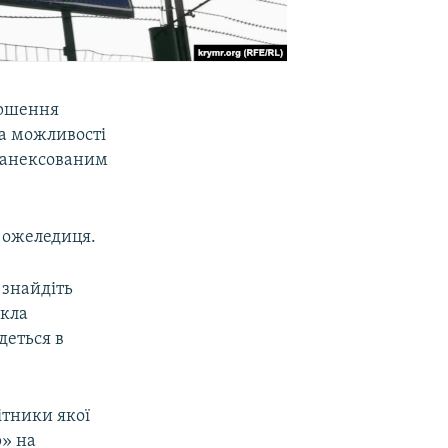
іршення
 за можливості
з анексованим
а ожеледиця.
 знайдіть
икла
деться в
ітники якої
р» на