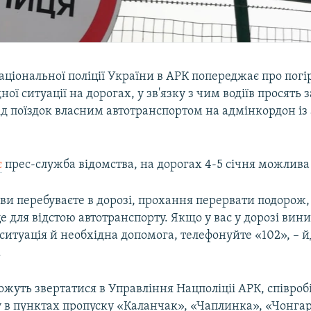
аціональної поліції України в АРК попереджає про пог
ної ситуації на дорогах, у зв'язку з чим водіїв просять
ід поїздок власним автотранспортом на адмінкордон і
є
прес-служба відомства, на дорогах 4-5 січня можлив
 ви перебуваєте в дорозі, прохання перервати подорож,
е для відстою автотранспорту. Якщо у вас у дорозі вин
итуація й необхідна допомога, телефонуйте «102», – й
.
ожуть звертатися в Управління Нацполіціі АРК, співроб
у в пунктах пропуску «Каланчак», «Чаплинка», «Чонга