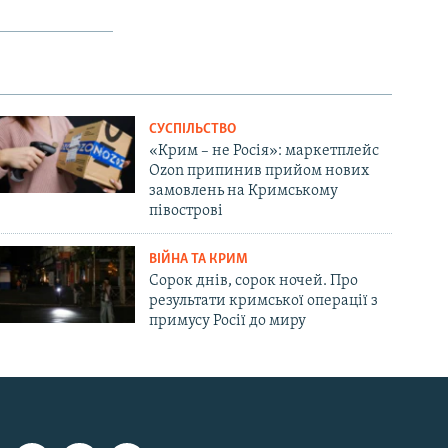
СУСПІЛЬСТВО
«Крим – не Росія»: маркетплейс
Ozon припинив прийом нових
замовлень на Кримському
півострові
ВІЙНА ТА КРИМ
Сорок днів, сорок ночей. Про
результати кримської операції з
примусу Росії до миру