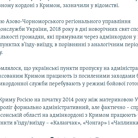
ному кордоні з Кримом, зазначили у відомстві.
єю Азово-Чорноморського регіонального управління
нслужби України, 2018 року в дні новорічних свят спо
ькості громадян, які прямували через адмінкордон у 
унктах в'їзду-виїзду, в порівнянні з аналогічним пері
у.
омлялося, що українські пункти пропуску на адміністр
ексованим Кримом працюють із посиленими заходами 
икордонної служби перебувають у режимі бойової гото
ї Криму Росією на початку 2014 року між материковою 
проліг формально адміністративний, але фактично – с
рсонській області на адмінкордоні з Кримом працюють
нкти в'їзду/виїзду – «Каланчак», «Чонгар» і «Чаплинка