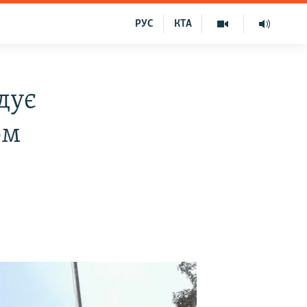
РУС
КТА
дує
ом