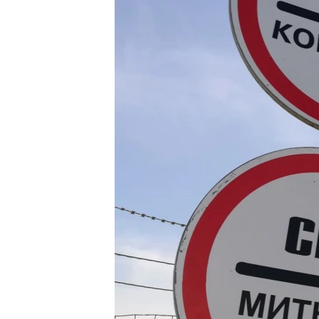
ВІДЕОУРОКИ «ELIFBE»
СВІДЧЕННЯ ОКУПАЦІЇ
УКРАЇНСЬКА ПРОБЛЕМА КРИМУ
ІНФОГРАФІКА