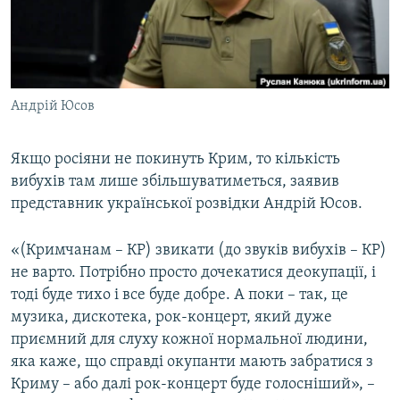
ВІДЕОУРОКИ «ELIFBE»
Русский
СВІДЧЕННЯ ОКУПАЦІЇ
Qırımtatar
УКРАЇНСЬКА ПРОБЛЕМА КРИМУ
Андрій Юсов
ДОЛУЧАЙСЯ!
ІНФОГРАФІКА
Якщо росіяни не покинуть Крим, то кількість
вибухів там лише збільшуватиметься, заявив
Усі сайти RFE/RL
представник української розвідки Андрій Юсов.
«(Кримчанам – КР) звикати (до звуків вибухів – КР)
не варто. Потрібно просто дочекатися деокупації, і
тоді буде тихо і все буде добре. А поки – так, це
музика, дискотека, рок-концерт, який дуже
приємний для слуху кожної нормальної людини,
яка каже, що справді окупанти мають забратися з
Криму – або далі рок-концерт буде голосніший», –