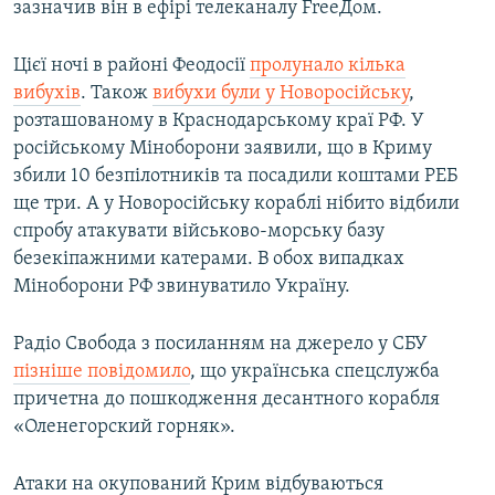
зазначив він в ефірі телеканалу FreeДом.
Цієї ночі в районі Феодосії
пролунало кілька
вибухів
. Також
вибухи були у Новоросійську
,
розташованому в Краснодарському краї РФ. У
російському Міноборони заявили, що в Криму
збили 10 безпілотників та посадили коштами РЕБ
ще три. А у Новоросійську кораблі нібито відбили
спробу атакувати військово-морську базу
безекіпажними катерами. В обох випадках
Міноборони РФ звинуватило Україну.
Радіо Свобода з посиланням на джерело у СБУ
пізніше повідомило
, що українська спецслужба
причетна до пошкодження десантного корабля
«Оленегорский горняк».
Атаки на окупований Крим відбуваються