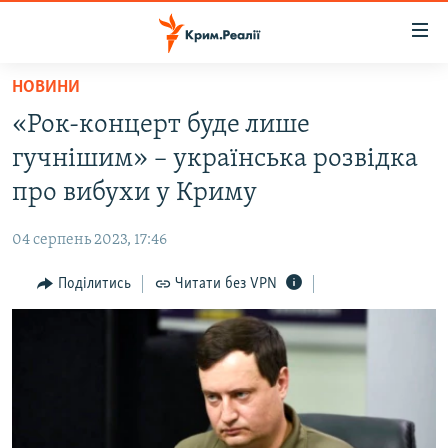
Доступність
посилання
Перейти
НОВИНИ
до
НОВИНИ
«Рок-концерт буде лише
основного
ВОДА.КРИМ
матеріалу
гучнішим» – українська розвідка
ВІДЕО ТА ФОТО
Перейти
про вибухи у Криму
до
ПОЛІТИКА
основної
04 серпень 2023, 17:46
БЛОГИ
навігації
Перейти
Поділитись
Читати без VPN
ПОГЛЯД
до
ІНТЕРВ'Ю
пошуку
ВСЕ ЗА ДЕНЬ
СПЕЦПРОЕКТИ
ЯК ОБІЙТИ БЛОКУВАННЯ
ДЕПОРТАЦІЯ