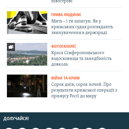
півострові
ПРАВА ЛЮДИНИ
Мить – і ти шпигун. Як у
кримських судах розглядають
звинувачення в держзраді
ФОТОГАЛЕРЕЇ
Краса Сімферопольського
водосховища та занедбаність
довкола
ВІЙНА ТА КРИМ
Сорок днів, сорок ночей. Про
результати кримської операції з
примусу Росії до миру
ДОЛУЧАЙСЯ!