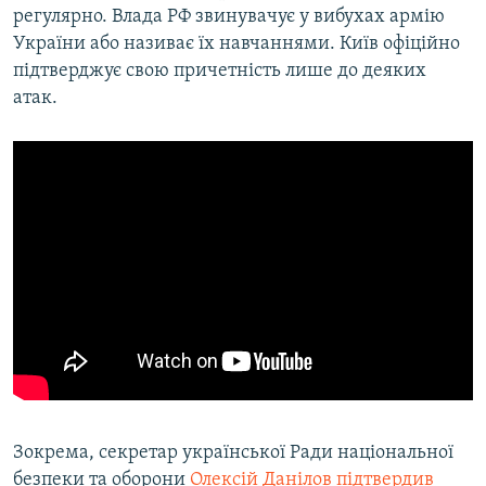
регулярно. Влада РФ звинувачує у вибухах армію
України або називає їх навчаннями. Київ офіційно
підтверджує свою причетність лише до деяких
атак.
Зокрема, секретар української Ради національної
безпеки та оборони
Олексій Данілов підтвердив