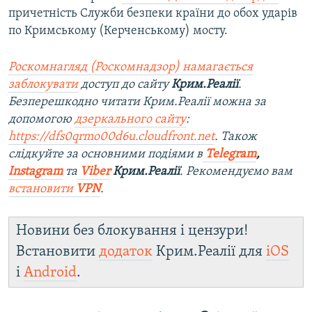
причетність Служби безпеки країни до обох ударів
по Кримському (Керченському) мосту.
Роскомнагляд (Роскомнадзор) намагається
заблокувати
доступ до
сайту
Крим.Реалії
.
Безперешкодно читати Крим.Реалії можна за
допомогою
дзеркального сайту
:
https://dfs0qrmo00d6u.cloudfront.net
. Також
слідкуйте за основними подіями в
Telegram
,
Instagram
та
Viber
Крим.Реалії
. Рекомендуємо вам
встановити
VPN
.
Новини без блокування і цензури!
Встановити
додаток
Крим.Реалії для
iOS
і
Android
.