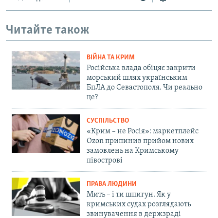
Читайте також
ВІЙНА ТА КРИМ
Російська влада обіцяє закрити
морський шлях українським
БпЛА до Севастополя. Чи реально
це?
СУСПІЛЬСТВО
«Крим – не Росія»: маркетплейс
Ozon припинив прийом нових
замовлень на Кримському
півострові
ПРАВА ЛЮДИНИ
Мить – і ти шпигун. Як у
кримських судах розглядають
звинувачення в держзраді