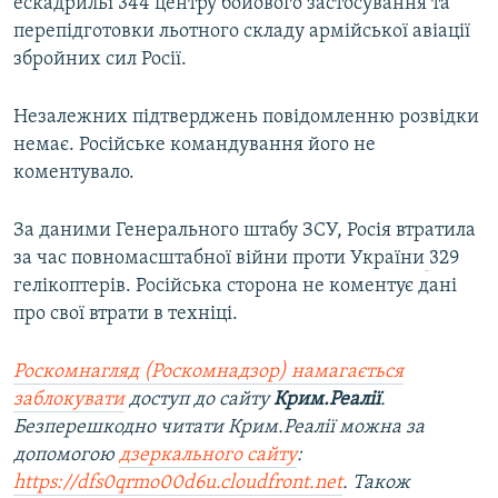
ескадрильї 344 центру бойового застосування та
перепідготовки льотного складу армійської авіації
збройних сил Росії.
Незалежних підтверджень повідомленню розвідки
немає. Російське командування його не
коментувало.
За даними Генерального штабу ЗСУ, Росія втратила
за час повномасштабної війни проти України
329
гелікоптерів. Російська сторона не коментує дані
про свої втрати в техніці.
Роскомнагляд (Роскомнадзор) намагається
заблокувати
доступ до сайту
Крим.Реалії
.
Безперешкодно читати Крим.Реалії можна за
допомогою
дзеркального сайту
:
https://dfs0qrmo00d6u.cloudfront.net
. Також