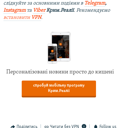
слідкуйте за основними подіями в
Telegram
,
Instagram
та
Viber
Крим.Реалії
. Рекомендуємо
встановити
VPN
.
Персоналізовані новини просто до кишені
спробуй мобільну програму
Крим.Реалії
Поділитись
Читати без VPN
Follow us