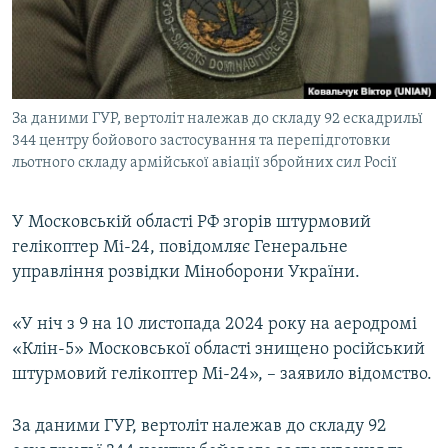
ВІДЕОУРОКИ «ELIFBE»
Русский
СВІДЧЕННЯ ОКУПАЦІЇ
Qırımtatar
УКРАЇНСЬКА ПРОБЛЕМА КРИМУ
За даними ГУР, вертоліт належав до складу 92 ескадрильї
ДОЛУЧАЙСЯ!
ІНФОГРАФІКА
344 центру бойового застосування та перепідготовки
льотного складу армійської авіації збройних сил Росії
Усі сайти RFE/RL
У Московській області РФ згорів штурмовий
гелікоптер Мі-24, повідомляє Генеральне
управління розвідки Міноборони України.
«У ніч з 9 на 10 листопада 2024 року на аеродромі
«Клін-5» Московської області знищено російський
штурмовий гелікоптер Мі-24», – заявило відомство.
За даними ГУР, вертоліт належав до складу 92