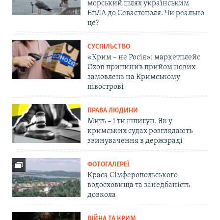
морський шлях українським
БпЛА до Севастополя. Чи реально
це?
СУСПІЛЬСТВО
«Крим – не Росія»: маркетплейс
Ozon припинив прийом нових
замовлень на Кримському
півострові
ПРАВА ЛЮДИНИ
Мить – і ти шпигун. Як у
кримських судах розглядають
звинувачення в держзраді
ФОТОГАЛЕРЕЇ
Краса Сімферопольського
водосховища та занедбаність
довкола
ВІЙНА ТА КРИМ