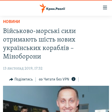
Доступність
посилання
Перейти
НОВИНИ
до
НОВИНИ
Військово-морські сили
основного
ВОДА.КРИМ
матеріалу
отримають шість нових
ВІДЕО ТА ФОТО
Перейти
українських кораблів –
до
ПОЛІТИКА
Міноборони
основної
БЛОГИ
навігації
13 листопад 2019, 17:32
Перейти
ПОГЛЯД
до
Поділитись
Читати без VPN
ІНТЕРВ'Ю
пошуку
ВСЕ ЗА ДЕНЬ
СПЕЦПРОЕКТИ
ЯК ОБІЙТИ БЛОКУВАННЯ
ДЕПОРТАЦІЯ