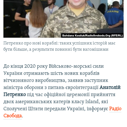
ВІДЕОУРОКИ «ELIFBE»
Русский
СВІДЧЕННЯ ОКУПАЦІЇ
Qırımtatar
УКРАЇНСЬКА ПРОБЛЕМА КРИМУ
ДОЛУЧАЙСЯ!
ІНФОГРАФІКА
Петренко про нові кораблі: таких успішних історій має
бути більше, а результати повинні бути вагомішими
Усі сайти RFE/RL
До кінця 2020 року Військово-морські сили
України отримають шість нових кораблів
вітчизняного виробництва, заявив заступник
міністра оборони з питань євроінтеграції
Анатолій
Петренко
під час офіційної церемонії прийняття
двох американських катерів класу Island, які
Сполучені Штати передали Україні, інформує
Радіо
Свобода
.