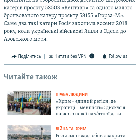
прийняття на озброєння двох десантно-штурмових
катерів проєкту 58503 «Кентавр» та одного малого
броньованого катеру проєкту 58155 «Гюрза-М».
Саме два такі катери Росія захопила восени 2018
року, коли українські військові йшли з Одеси до
Азовського моря.
Поділитись
Читати без VPN
Follow us
Читайте також
ПРАВА ЛЮДИНИ
«Крим – єдиний регіон, де
українці – меншість»: дискусія
навколо нової пам'ятної дати
ВІЙНА ТА КРИМ
Російська влада обіцяє закрити