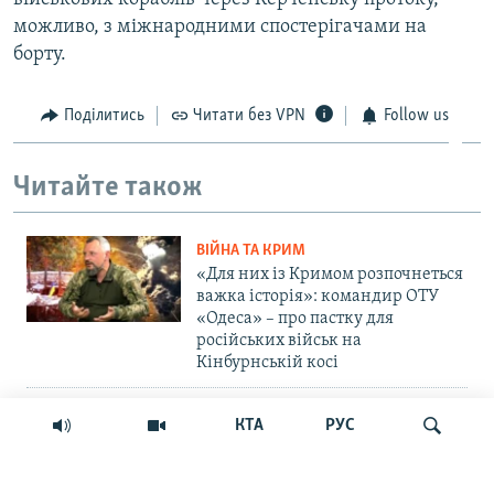
можливо, з міжнародними спостерігачами на
борту.
Поділитись
Читати без VPN
Follow us
Читайте також
ВІЙНА ТА КРИМ
«Для них із Кримом розпочнеться
важка історія»: командир ОТУ
«Одеса» – про пастку для
російських військ на
Кінбурнській косі
ПРАВА ЛЮДИНИ
КТА
РУС
«Крим – єдиний регіон, де
українці – меншість»: дискусія
навколо нової пам'ятної дати