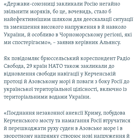
«Держави-союзниці закликали Росію негайно
звільнити моряків, бо це, вочевидь, стало б
найефективнішим шляхом для деескалації ситуації
та зменшення високого напруження в й навколо
України, й особливо в Чорноморському регіоні, які
ми спостерігаємо», – заявив керівник Альянсу.
Як повідомляє брюссельський кореспондент Радіо
Свобода, 29 країн НАТО також закликали до
відновлення свободи навігації у Керченській
протоці й Азовському морі й поваги з боку Росії до
української територіальної цілісності, включно із
територіальними водами України.
«Поєднання незаконної анексії Криму, побудова
Керченського мосту та намагання Росії втручатися
й перешкоджати руху суден в Азовське море і в
зворотному напрямку створює нові напруження й