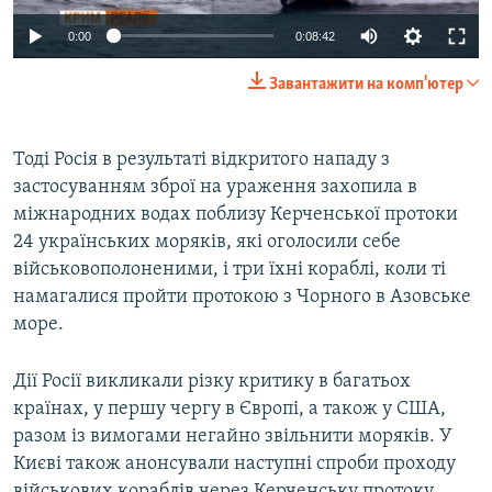
0:00
0:08:42
Завантажити на комп'ютер
Тоді Росія в результаті відкритого нападу з
застосуванням зброї на ураження захопила в
міжнародних водах поблизу Керченської протоки
24 українських моряків, які оголосили себе
військовополоненими, і три їхні кораблі, коли ті
намагалися пройти протокою з Чорного в Азовське
море.
Дії Росії викликали різку критику в багатьох
країнах, у першу чергу в Європі, а також у США,
разом із вимогами негайно звільнити моряків. У
Києві також анонсували наступні спроби проходу
військових кораблів через Керченську протоку,