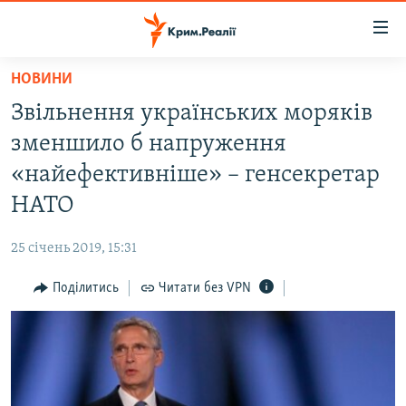
Доступність
посилання
Перейти
НОВИНИ
до
НОВИНИ
Звільнення українських моряків
основного
ВОДА.КРИМ
матеріалу
зменшило б напруження
ВІДЕО ТА ФОТО
Перейти
«найефективніше» – генсекретар
до
ПОЛІТИКА
НАТО
основної
БЛОГИ
навігації
25 січень 2019, 15:31
Перейти
ПОГЛЯД
до
Поділитись
Читати без VPN
ІНТЕРВ'Ю
пошуку
ВСЕ ЗА ДЕНЬ
СПЕЦПРОЕКТИ
ЯК ОБІЙТИ БЛОКУВАННЯ
ДЕПОРТАЦІЯ