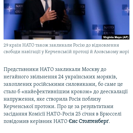
ВІДЕОУРОКИ «ELIFBE»
Русский
СВІДЧЕННЯ ОКУПАЦІЇ
Qırımtatar
УКРАЇНСЬКА ПРОБЛЕМА КРИМУ
ДОЛУЧАЙСЯ!
ІНФОГРАФІКА
29 країн НАТО також закликали Росію до відновлення
свободи навігації у Керченській протоці й Азовському морі
Усі сайти RFE/RL
Представники НАТО закликали Москву до
негайного звільнення 24 українських моряків,
захоплених російськими силовиками, бо саме це
стало б «найефективнішим кроком» до деескалації
напруження, яке створила Росія поблизу
Керченської протоки. Про це за результатами
засідання Комісії НАТО-Росія 25 січня в Брюсселі
повідомив керівник НАТО
Єнс Столтенберґ
.