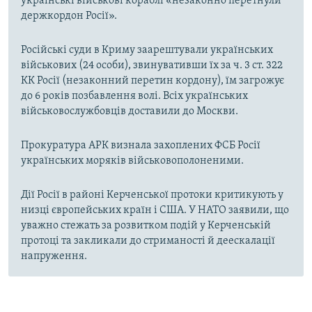
українські військові кораблі «незаконно перетнули
держкордон Росії».
Російські суди в Криму заарештували українських
військових (24 особи), звинувативши їх за ч. 3 ст. 322
КК Росії (незаконний перетин кордону), їм загрожує
до 6 років позбавлення волі. Всіх українських
військовослужбовців доставили до Москви.
Прокуратура АРК визнала захоплених ФСБ Росії
українських моряків військовополоненими.
Дії Росії в районі Керченської протоки критикують у
низці європейських країн і США. У НАТО заявили, що
уважно стежать за розвитком подій у Керченській
протоці та закликали до стриманості й деескалації
напруження.