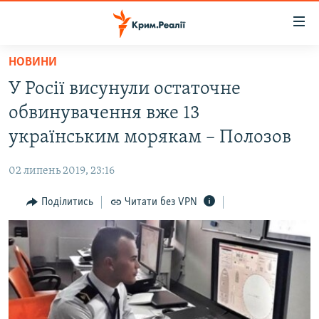
Доступність
посилання
Перейти
НОВИНИ
до
НОВИНИ
У Росії висунули остаточне
основного
ВОДА.КРИМ
матеріалу
обвинувачення вже 13
ВІДЕО ТА ФОТО
Перейти
українським морякам – Полозов
до
ПОЛІТИКА
основної
02 липень 2019, 23:16
БЛОГИ
навігації
Перейти
Поділитись
Читати без VPN
ПОГЛЯД
до
ІНТЕРВ'Ю
пошуку
ВСЕ ЗА ДЕНЬ
СПЕЦПРОЕКТИ
ЯК ОБІЙТИ БЛОКУВАННЯ
ДЕПОРТАЦІЯ