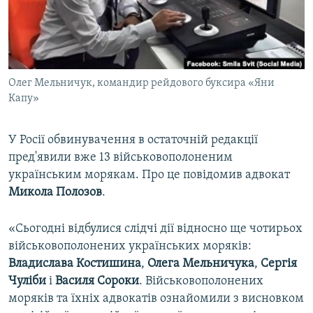
ВІДЕОУРОКИ «ELIFBE»
Русский
СВІДЧЕННЯ ОКУПАЦІЇ
Qırımtatar
УКРАЇНСЬКА ПРОБЛЕМА КРИМУ
Олег Мельничук, командир рейдового буксира «Яни
ДОЛУЧАЙСЯ!
ІНФОГРАФІКА
Капу»
У Росії обвинувачення в остаточній редакції
Усі сайти RFE/RL
пред'явили вже 13 військовополоненим
українським морякам. Про це повідомив адвокат
Микола Полозов
.
«Сьогодні відбулися слідчі дії відносно ще чотирьох
військовополонених українських моряків:
Владислава Костишина
,
Олега Мельничука
,
Сергія
Чуліби
і
Василя Сороки
. Військовополонених
моряків та їхніх адвокатів ознайомили з висновком