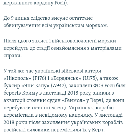
державного кордону Росії).
До 9 липня слідство висуне остаточне
обвинувачення всім українським морякам.
Після цього захист і військовополонені моряки
перейдуть до стадії ознайомлення з матеріалами
справи.
У той же час українські військові катери
«Нікополь» (P176) і «Бердянськ» (U175), а також
буксир «Яни Капу» (А947), захоплені ФСБ Росії біля
берегів Криму в листопаді 2018 року, зникли з
акваторії стоянки суден «Генмол» у Керчі, де вони
перебували останні місяці. Українські кораблі
перемістили в невідомому напрямку. У листопаді
2018 роки після захоплення українських кораблів
російські силовики перемістили їх у Керч.