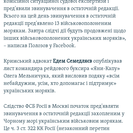
комісійної ситуаційної судової експертизи і
пред'явили звинувачення в остаточній редакції.
Всього на цей день звинувачення в остаточній
редакції пред'явлено 13 військовополоненим
морякам. Завтра слідчі дії будуть продовжені щодо
інших військовополонених українських моряків»,
– написав Полозов у Facebook.
Кримський адвокат
Едем Семедляєв
опублікував
лист командира рейдового буксира «Яни-Капу»
Олега Мельничука, який висловив подяку «всім
небайдужим, усім, хто допомагає і підтримує»
українських моряків.
Слідство ФСБ Росії в Москві початок пред'являти
звинувачення в остаточній редакції захопленим у
Чорному морі українським військовим морякам.
Це ч. 3 ст. 322 КК Росії (незаконний перетин