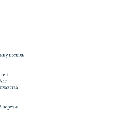
дину поспіль
ки і
 Але
оплавства
й перетин