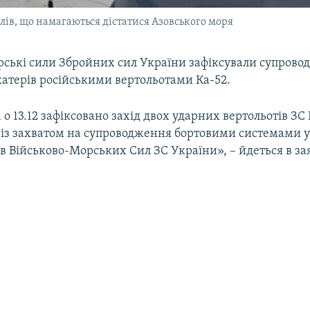
блів, що намагаються дістатися Азовського моря
рські сили Збройних сил України зафіксували супров
катерів російськими вертольотами Ка-52.
 о 13.12 зафіксовано захід двох ударних вертольотів ЗС
 із захватом на супроводження бортовими системами 
в Військово-Морських Сил ЗС України», – йдеться в зая