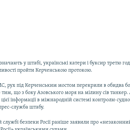
значають у штабі, українські катери і буксир третю го
ивості пройти Керченською протокою.
С, рух під Керченським мостом перекрили в обидва бо
тим, що з боку Азовського моря на мілину сів танкер.
цієї інформації в міжнародній системі контролю судн
прес-служба штабу.
й службі безпеки Росії раніше заявили про «незаконни
Росії» українськими судами.