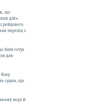
и, що
вних дій».
о рейдового
али перехід з
о Київ готує
рів для
 боку
ть судна, що
ькому морі й