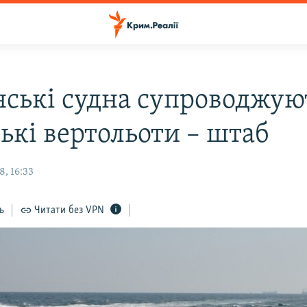
нські судна супроводжую
ькі вертольоти – штаб
, 16:33
ь
Читати без VPN