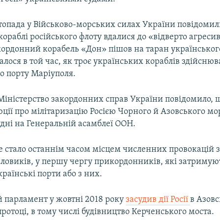
стопада у Військово-морських силах України повідомил
ораблі російського флоту вдалися до «відверто агреси
ордонний корабель «Дон» пішов на таран українськог
талося в той час, як троє українських кораблів здійснюв
о порту Маріуполя.
іністерство закордонних справ України повідомило, щ
ції про мілітаризацію Росією Чорного й Азовського мо
удні на Генеральній асамблеї ООН.
е стало останнім часом місцем численних провокацій з
ловиків, у першу чергу прикордонників, які затримую
раїнські порти або з них.​
 парламент у жовтні 2018 року
засудив дії Росії
в Азовс
ротоці, в тому числі будівництво Керченського моста.