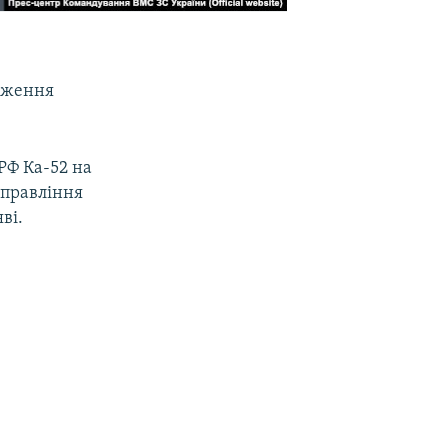
одження
 РФ Ка-52 на
управління
ві.