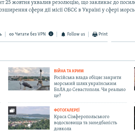
т 25 жовтня ухвалив резолюцію, що закликає до посил
 розширення сфери дії місії ОБСЄ в Україні у сфері морс
ь
Читати без VPN
Follow us
Print
ВІЙНА ТА КРИМ
Російська влада обіцяє закрити
морський шлях українським
БпЛА до Севастополя. Чи реально
це?
ФОТОГАЛЕРЕЇ
Краса Сімферопольського
водосховища та занедбаність
довкола