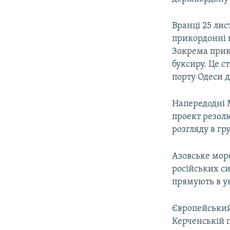
Вранці 25 ли
прикордонні к
Зокрема прик
буксиру. Це с
порту Одеси д
Напередодні М
проект резолю
розгляду в гр
Азовське мор
російських си
прямують в ук
Європейський
Керченській п