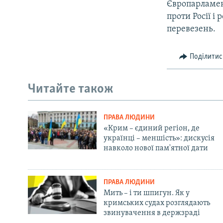
Європарламен
проти Росії і
перевезень.
Поділитис
Читайте також
ПРАВА ЛЮДИНИ
«Крим – єдиний регіон, де
українці – меншість»: дискусія
навколо нової пам'ятної дати
ПРАВА ЛЮДИНИ
Мить – і ти шпигун. Як у
кримських судах розглядають
звинувачення в держзраді