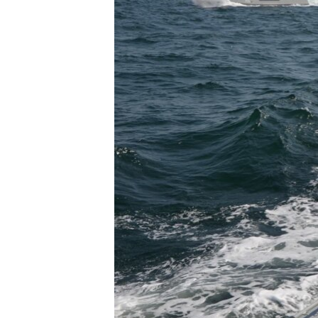
ВІДЕОУРОКИ «ELIFBE»
СВІДЧЕННЯ ОКУПАЦІЇ
УКРАЇНСЬКА ПРОБЛЕМА КРИМУ
ІНФОГРАФІКА