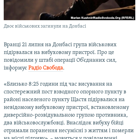
ВІДЕОУРОКИ «ELIFBE»
Русский
СВІДЧЕННЯ ОКУПАЦІЇ
Qırımtatar
Двоє військових загинули на Донбасі
УКРАЇНСЬКА ПРОБЛЕМА КРИМУ
ДОЛУЧАЙСЯ!
ІНФОГРАФІКА
Вранці 21 липня на Донбасі група військових
підірвалася на вибуховому пристрої. Про це
повідомили у штабі операції Об’єднаних сил,
Усі сайти RFE/RL
інформує
Радіо Свобода
.
«Близько 8:25 години під час висування на
спостережний пост взводного опорного пункту в
районі населеного пункту Щастя підірвалися на
невідомому вибуховому пристрої, встановленому
диверсійно-розвідувальною групою противника,
два військовослужбовці. Внаслідок вибуху бійці
отримали поранення несумісні з життям і померли
на місці підриву», – мовиться у повідомленні.