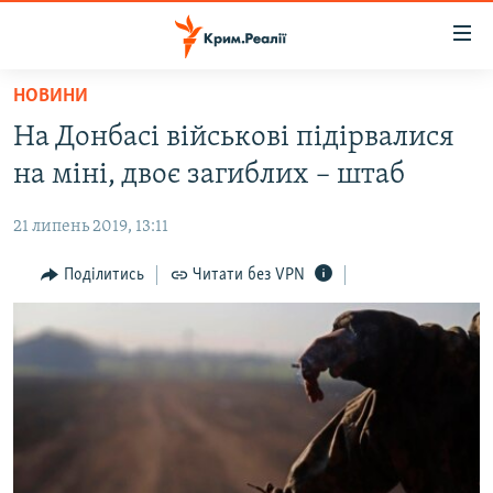
Доступність
посилання
Перейти
НОВИНИ
до
НОВИНИ
На Донбасі військові підірвалися
основного
ВОДА.КРИМ
матеріалу
на міні, двоє загиблих – штаб
ВІДЕО ТА ФОТО
Перейти
до
21 липень 2019, 13:11
ПОЛІТИКА
основної
БЛОГИ
Поділитись
Читати без VPN
навігації
Перейти
ПОГЛЯД
до
ІНТЕРВ'Ю
пошуку
ВСЕ ЗА ДЕНЬ
СПЕЦПРОЕКТИ
ЯК ОБІЙТИ БЛОКУВАННЯ
ДЕПОРТАЦІЯ